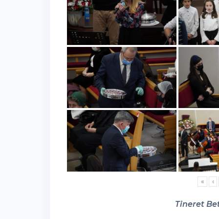
«
‹
Tineret Bet