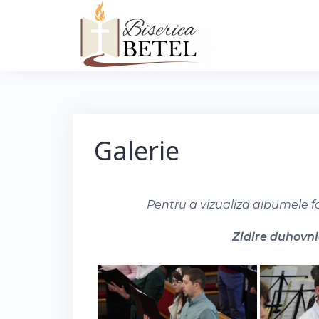
Skip
to
content
Galerie
Pentru a vizualiza albumele f
Zidire duhovnic