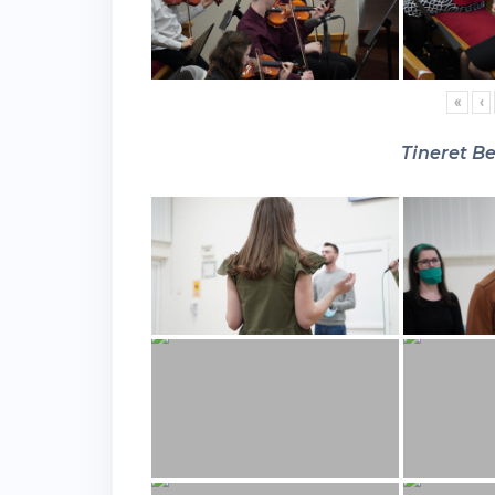
«
‹
Tineret Be