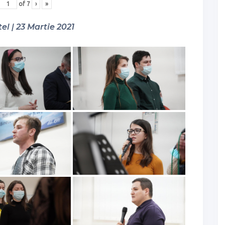
of
7
›
»
el | 23 Martie 2021