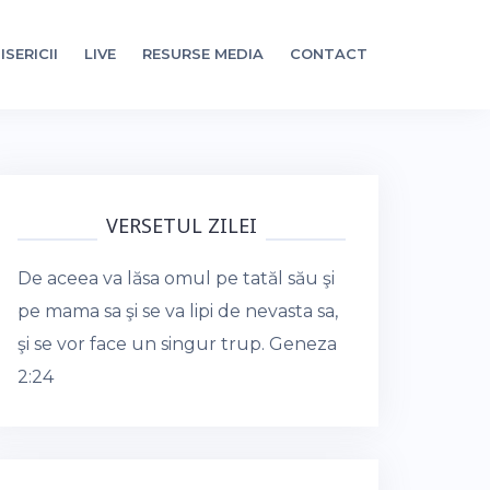
ISERICII
LIVE
RESURSE MEDIA
CONTACT
VERSETUL ZILEI
De aceea va lăsa omul pe tatăl său şi
pe mama sa şi se va lipi de nevasta sa,
şi se vor face un singur trup.
Geneza
2:24