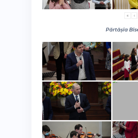
«
‹
Părtășia Bise