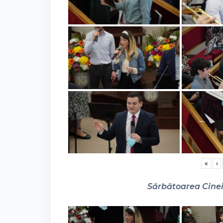
«
‹
Sărbătoarea Cinei 