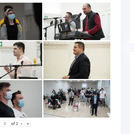
of
2
›
»