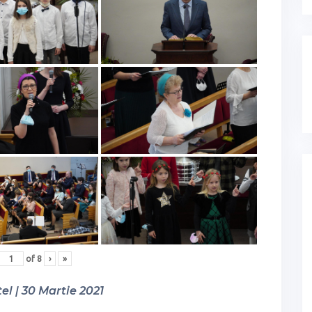
of
8
›
»
el | 30 Martie 2021