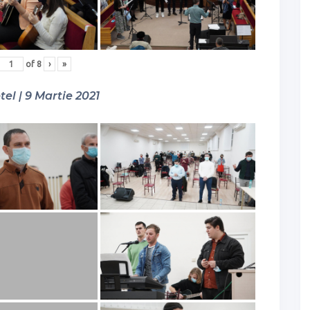
of
8
›
»
tel | 9 Martie 2021