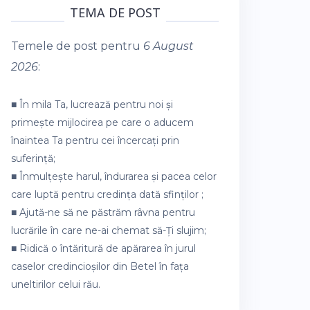
TEMA DE POST
Temele de post pentru
6 August
2026
:
■ În mila Ta, lucrează pentru noi și
primește mijlocirea pe care o aducem
înaintea Ta pentru cei încercați prin
suferință;
■ Înmulțește harul, îndurarea și pacea celor
care luptă pentru credința dată sfinților ;
■ Ajută-ne să ne păstrăm râvna pentru
lucrările în care ne-ai chemat să-Ți slujim;
■ Ridică o întăritură de apărarea în jurul
caselor credincioșilor din Betel în fața
uneltirilor celui rău.