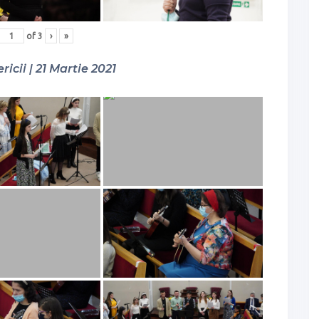
of
3
›
»
ricii | 21 Martie 2021