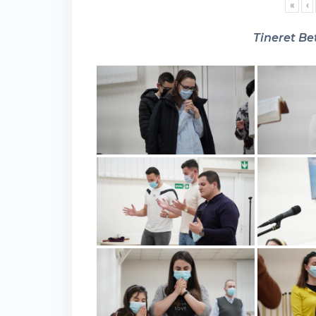
«
‹
Tineret Bet