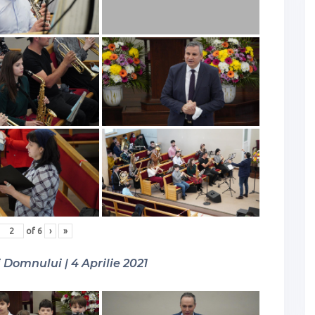
of
6
›
»
Domnului | 4 Aprilie 2021