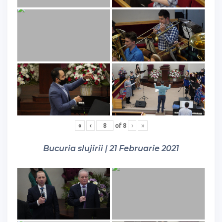
«
‹
of
8
›
»
Bucuria slujirii | 21 Februarie 2021