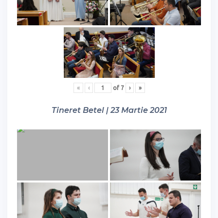
«
‹
of
7
›
»
Tineret Betel | 23 Martie 2021