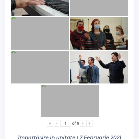
«
‹
of
8
›
»
Împărtășire în unitate | 7 Februarie 2021