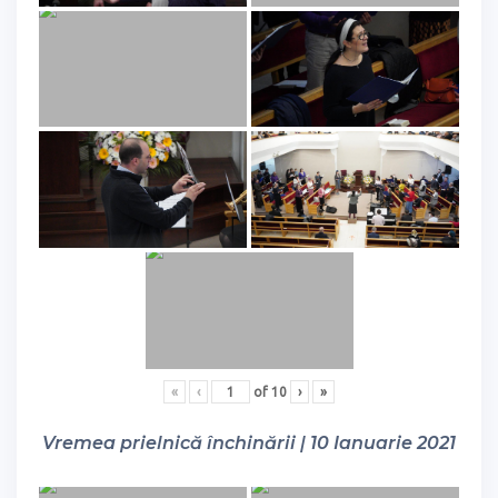
«
‹
of
10
›
»
Vremea prielnică închinării | 10 Ianuarie 2021