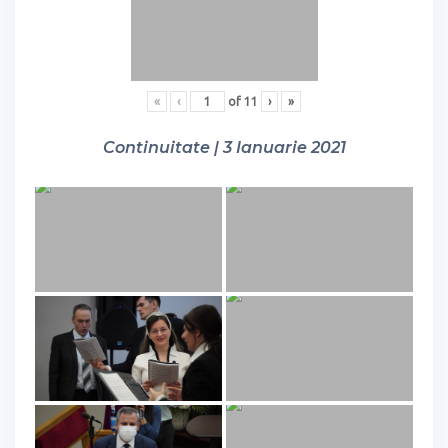
«
‹
of
11
›
»
Continuitate | 3 Ianuarie 2021