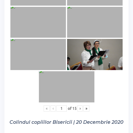
«
‹
of
15
›
»
Colindul copiiilor Bisericii | 20 Decembrie 2020