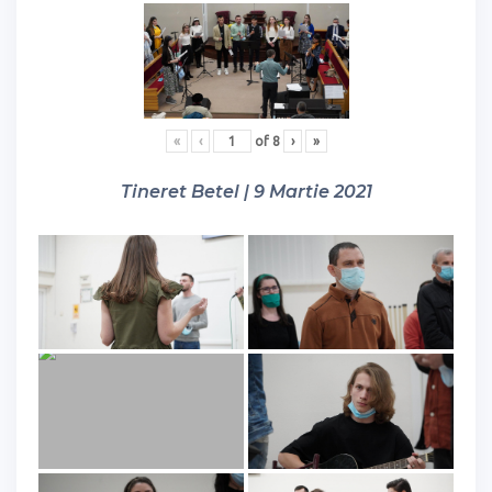
«
‹
of
8
›
»
Tineret Betel | 9 Martie 2021