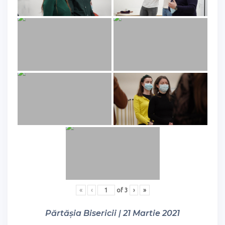
«
‹
of
3
›
»
Părtășia Bisericii | 21 Martie 2021