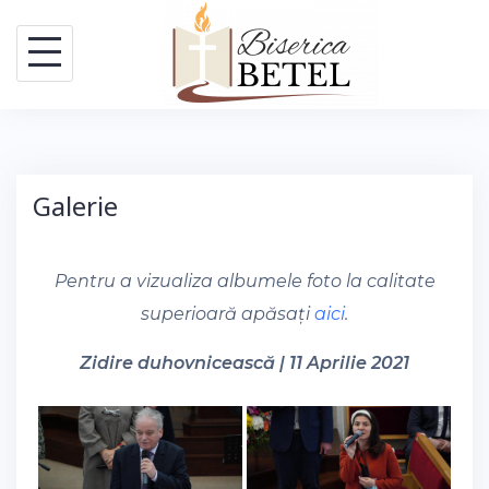
Skip
to
content
Galerie
Pentru a vizualiza albumele foto la calitate
superioară apăsați
aici
.
Zidire duhovnicească | 11 Aprilie 2021