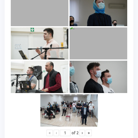
«
‹
of
2
›
»