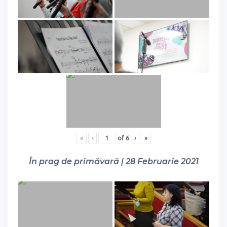
«
‹
of
6
›
»
În prag de primăvară | 28 Februarie 2021