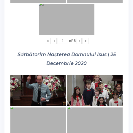
«
‹
of
8
›
»
Sărbătorim Nașterea Domnului Isus | 25
Decembrie 2020