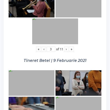
«
‹
of
11
›
»
Tineret Betel | 9 Februarie 2021