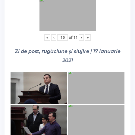
«
‹
of
11
›
»
Zi de post, rugăciune și slujire | 17 Ianuarie
2021