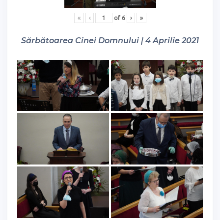
«
‹
of
6
›
»
Sărbătoarea Cinei Domnului | 4 Aprilie 2021