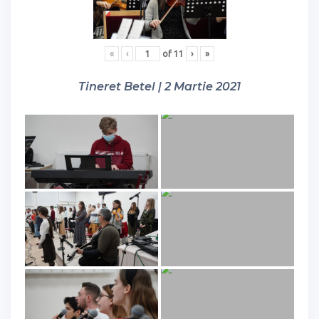
«
‹
of
11
›
»
Tineret Betel | 2 Martie 2021