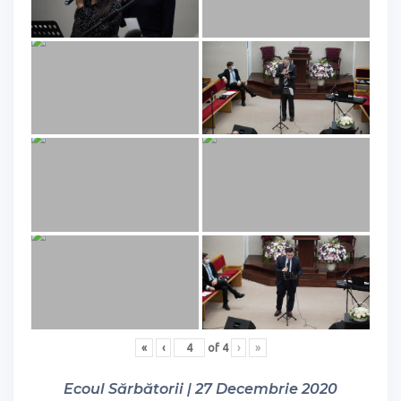
«
‹
of
4
›
»
Ecoul Sărbătorii | 27 Decembrie 2020