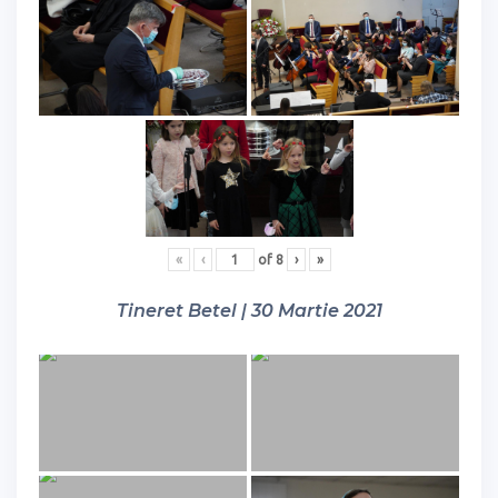
«
‹
of
8
›
»
Tineret Betel | 30 Martie 2021