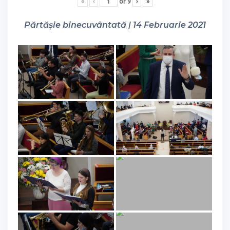
«
‹
of
9
›
»
Părtășie binecuvântată | 14 Februarie 2021