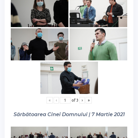
«
‹
of
3
›
»
Sărbătoarea Cinei Domnului | 7 Martie 2021