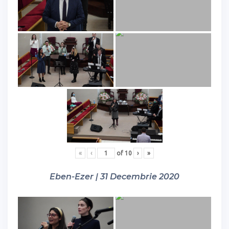
«
‹
of
10
›
»
Eben-Ezer | 31 Decembrie 2020