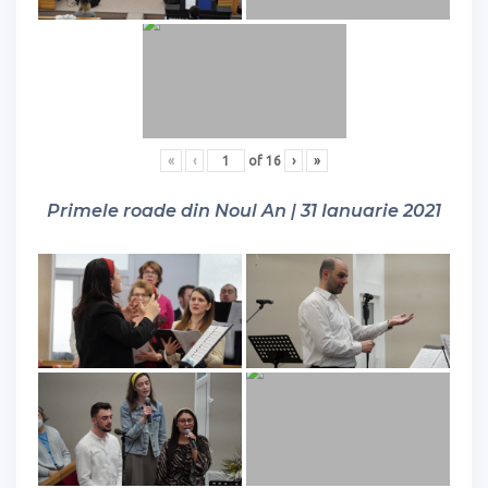
«
‹
of
16
›
»
Primele roade din Noul An | 31 Ianuarie 2021