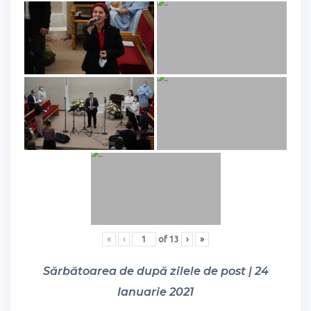
«
‹
of
13
›
»
Sărbătoarea de după zilele de post | 24
Ianuarie 2021