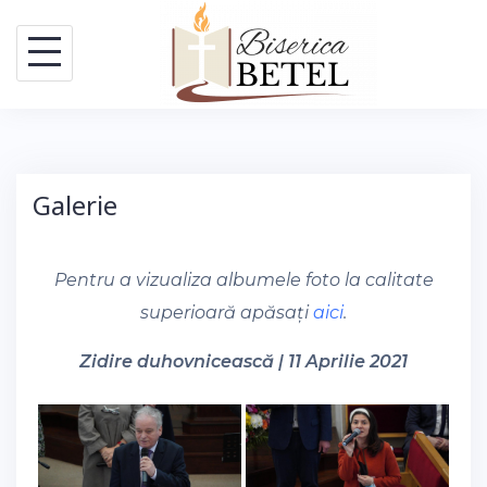
Skip
to
content
Galerie
Pentru a vizualiza albumele foto la calitate
superioară apăsați
aici
.
Zidire duhovnicească | 11 Aprilie 2021