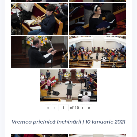
«
‹
of
10
›
»
Vremea prielnică închinării | 10 Ianuarie 2021