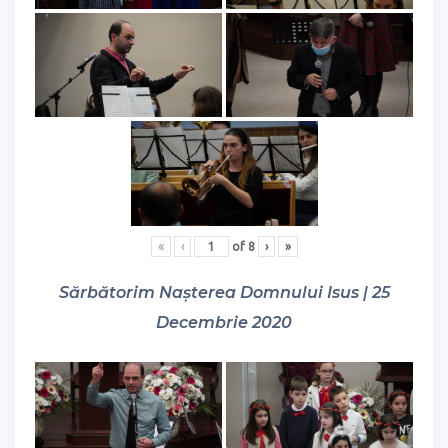
«
‹
of
8
›
»
Sărbătorim Nașterea Domnului Isus | 25
Decembrie 2020