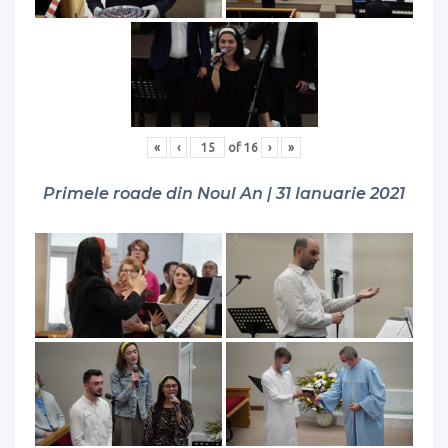
«
‹
of
16
›
»
Primele roade din Noul An | 31 Ianuarie 2021