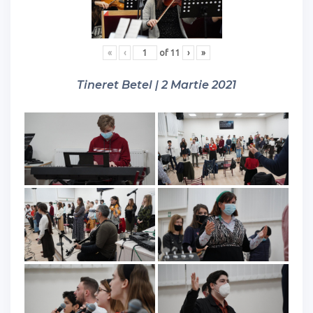
«
‹
of
11
›
»
Tineret Betel | 2 Martie 2021