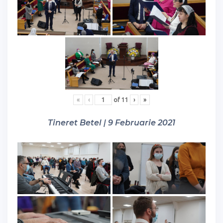
«
‹
of
11
›
»
Tineret Betel | 9 Februarie 2021