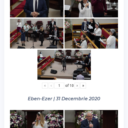
«
‹
of
10
›
»
Eben-Ezer | 31 Decembrie 2020