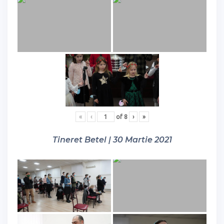
«
‹
of
8
›
»
Tineret Betel | 30 Martie 2021