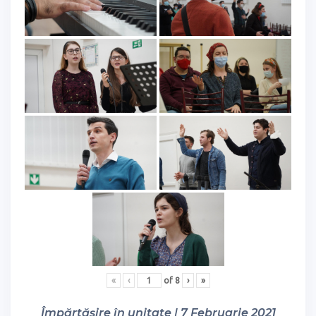
«
‹
of
8
›
»
Împărtășire în unitate | 7 Februarie 2021