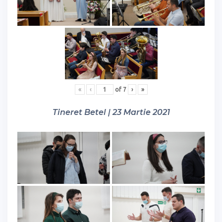
«
‹
of
7
›
»
Tineret Betel | 23 Martie 2021