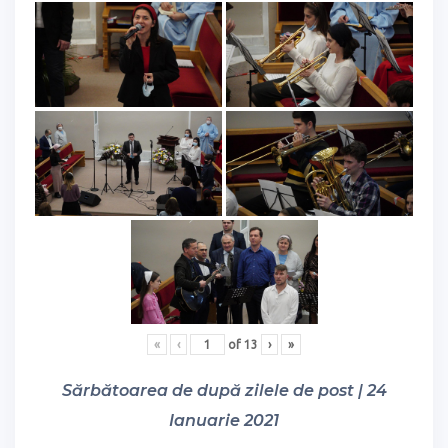
«
‹
of
13
›
»
Sărbătoarea de după zilele de post | 24
Ianuarie 2021