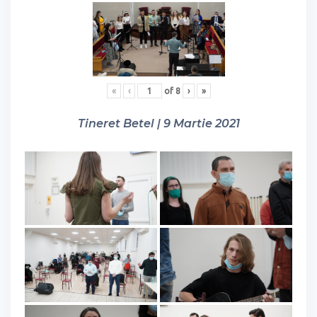
«
‹
of
8
›
»
Tineret Betel | 9 Martie 2021