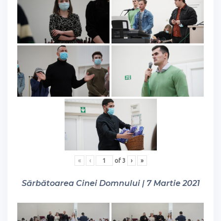
«
‹
of
3
›
»
Sărbătoarea Cinei Domnului | 7 Martie 2021