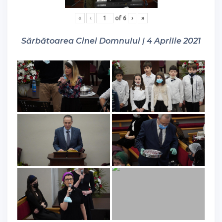
«
‹
of
6
›
»
Sărbătoarea Cinei Domnului | 4 Aprilie 2021