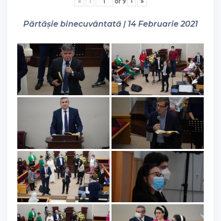
«
‹
of
9
›
»
Părtășie binecuvântată | 14 Februarie 2021