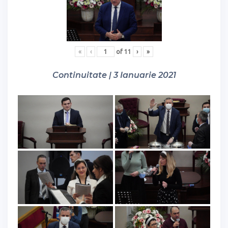
«
‹
of
11
›
»
Continuitate | 3 Ianuarie 2021