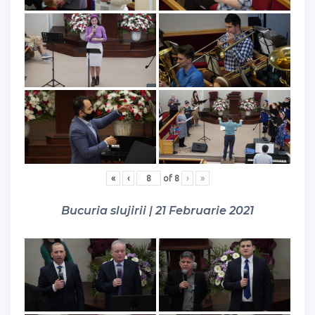
«
‹
of
8
›
»
Bucuria slujirii | 21 Februarie 2021