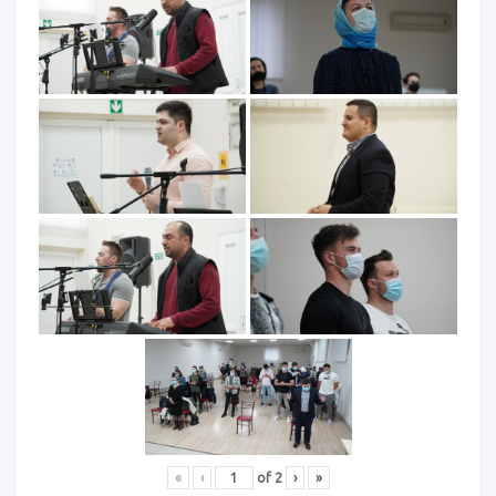
«
‹
of
2
›
»