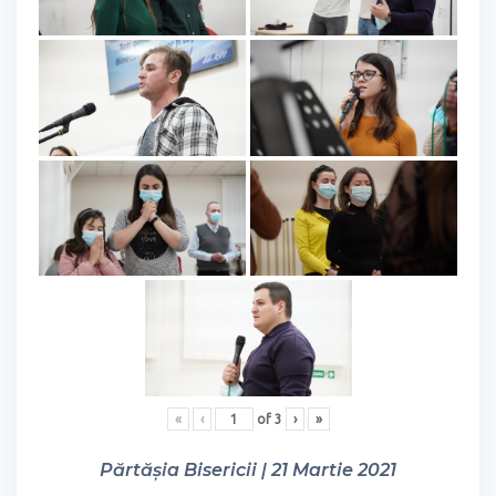
«
‹
of
3
›
»
Părtășia Bisericii | 21 Martie 2021