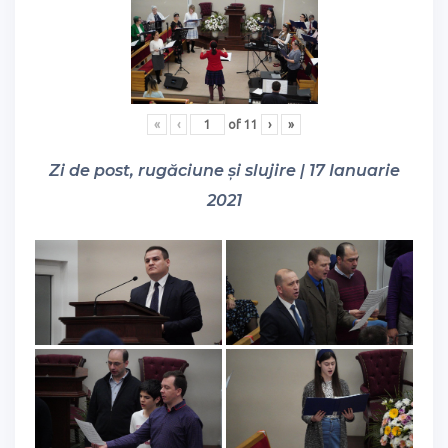
«
‹
of
11
›
»
Zi de post, rugăciune și slujire | 17 Ianuarie
2021