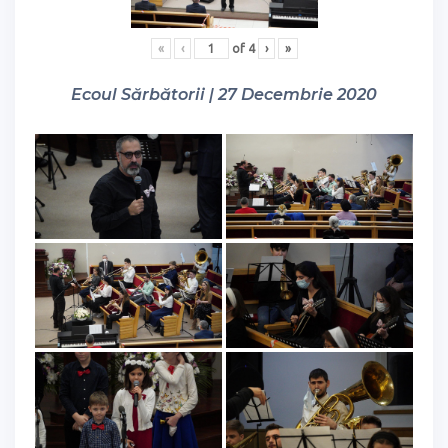
«
‹
of
4
›
»
Ecoul Sărbătorii | 27 Decembrie 2020