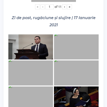
«
‹
of
11
›
»
Zi de post, rugăciune și slujire | 17 Ianuarie
2021