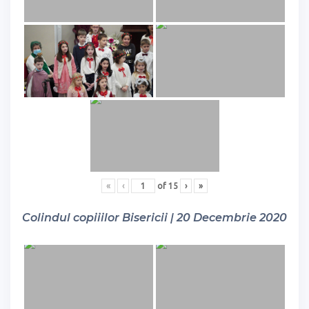
«
‹
of
15
›
»
Colindul copiiilor Bisericii | 20 Decembrie 2020