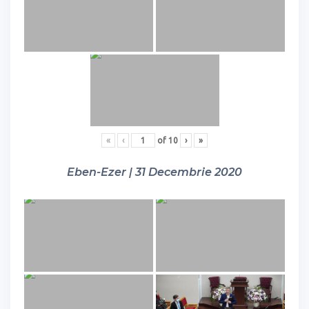
«
‹
of
10
›
»
Eben-Ezer | 31 Decembrie 2020