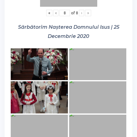
«
‹
of
8
›
»
Sărbătorim Nașterea Domnului Isus | 25
Decembrie 2020