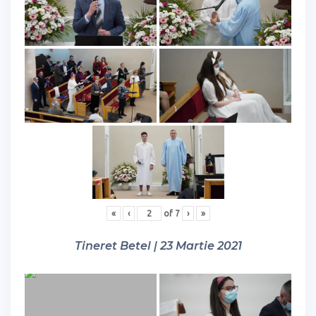
«
‹
of
7
›
»
Tineret Betel | 23 Martie 2021