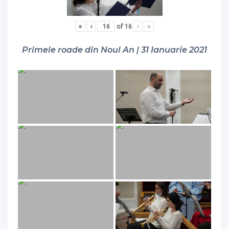
«
‹
of
16
›
»
Primele roade din Noul An | 31 Ianuarie 2021