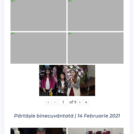
«
‹
of
9
›
»
Părtășie binecuvântată | 14 Februarie 2021