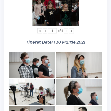
«
‹
of
8
›
»
Tineret Betel | 30 Martie 2021