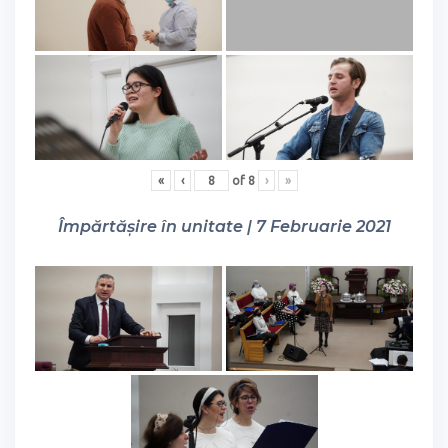
«
‹
of
8
›
»
Împărtășire în unitate | 7 Februarie 2021