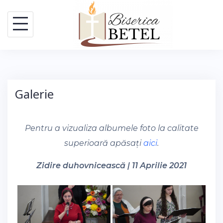
Skip
to
content
Galerie
Pentru a vizualiza albumele foto la calitate
superioară apăsați
aici
.
Zidire duhovnicească | 11 Aprilie 2021