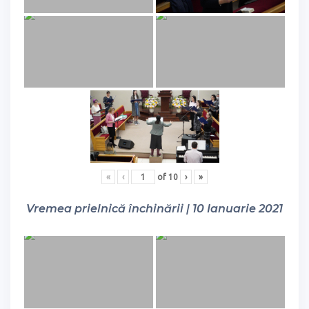
«
‹
of
10
›
»
Vremea prielnică închinării | 10 Ianuarie 2021