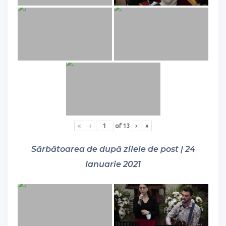
«
‹
of
13
›
»
Sărbătoarea de după zilele de post | 24
Ianuarie 2021