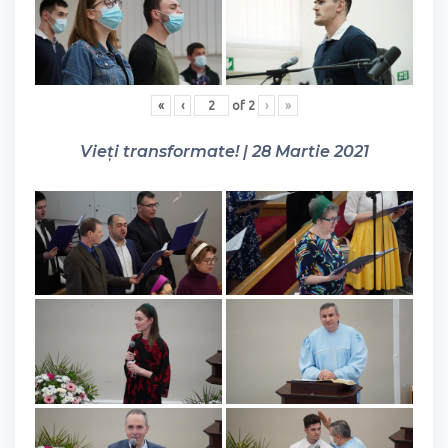
«
‹
of
2
›
»
Vieți transformate! | 28 Martie 2021