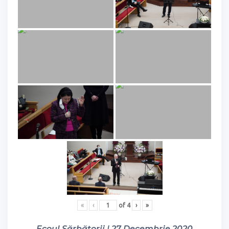
«
‹
of
4
›
»
Ecoul Sărbătorii | 27 Decembrie 2020