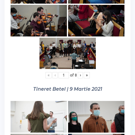
«
‹
of
8
›
»
Tineret Betel | 9 Martie 2021