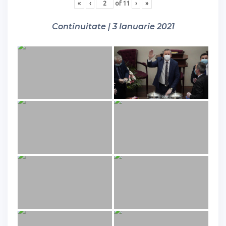
«
‹
of
11
›
»
Continuitate | 3 Ianuarie 2021