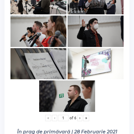
«
‹
of
6
›
»
În prag de primăvară | 28 Februarie 2021