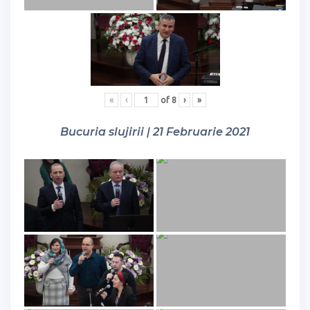
«
‹
of
8
›
»
Bucuria slujirii | 21 Februarie 2021