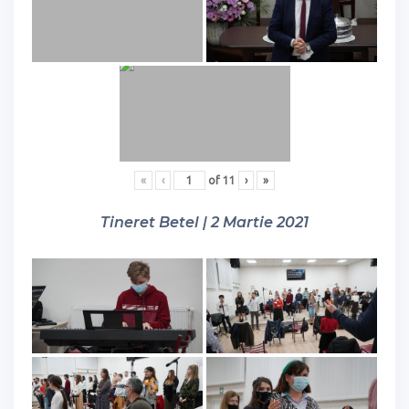
«
‹
of
11
›
»
Tineret Betel | 2 Martie 2021