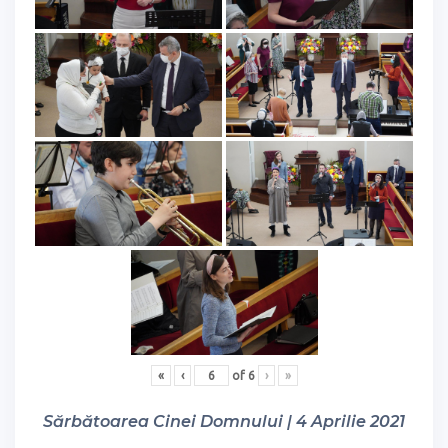
«
‹
of
6
›
»
Sărbătoarea Cinei Domnului | 4 Aprilie 2021