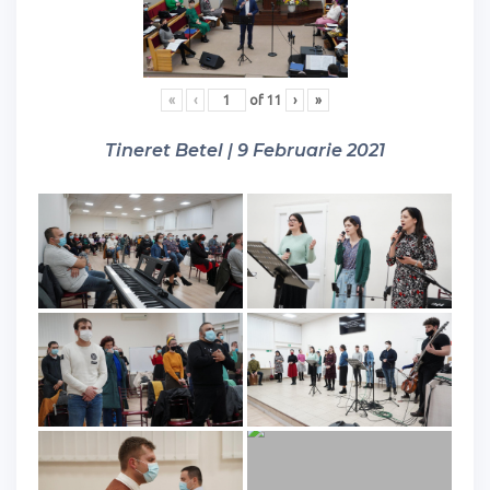
«
‹
of
11
›
»
Tineret Betel | 9 Februarie 2021