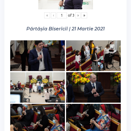
«
‹
of
3
›
»
Părtășia Bisericii | 21 Martie 2021