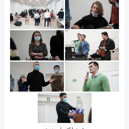
«
‹
of
3
›
»