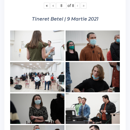
«
‹
of
8
›
»
Tineret Betel | 9 Martie 2021