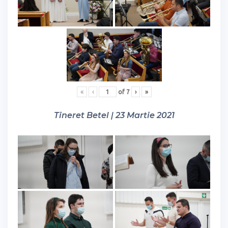
«
‹
of
7
›
»
Tineret Betel | 23 Martie 2021