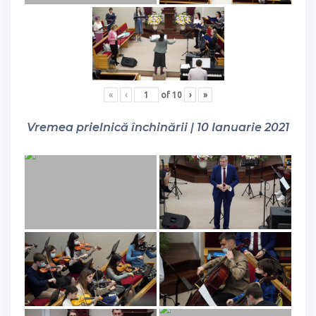
«
‹
of
10
›
»
Vremea prielnică închinării | 10 Ianuarie 2021