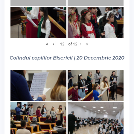
«
‹
of
15
›
»
Colindul copiiilor Bisericii | 20 Decembrie 2020