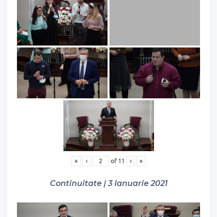
«
‹
of
11
›
»
Continuitate | 3 Ianuarie 2021