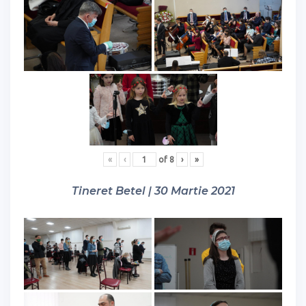
«
‹
of
8
›
»
Tineret Betel | 30 Martie 2021