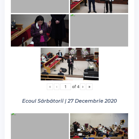
«
‹
of
4
›
»
Ecoul Sărbătorii | 27 Decembrie 2020