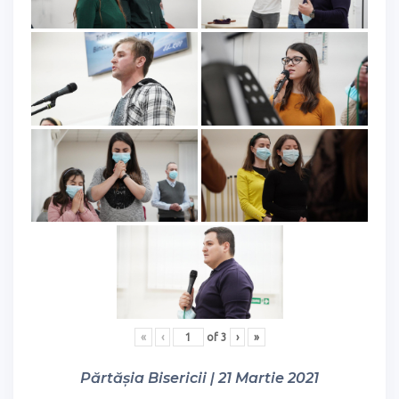
«
‹
of
3
›
»
Părtășia Bisericii | 21 Martie 2021