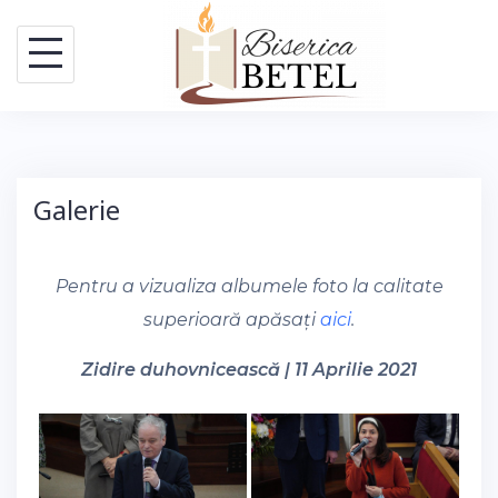
Skip
to
content
Galerie
Pentru a vizualiza albumele foto la calitate
superioară apăsați
aici
.
Zidire duhovnicească | 11 Aprilie 2021