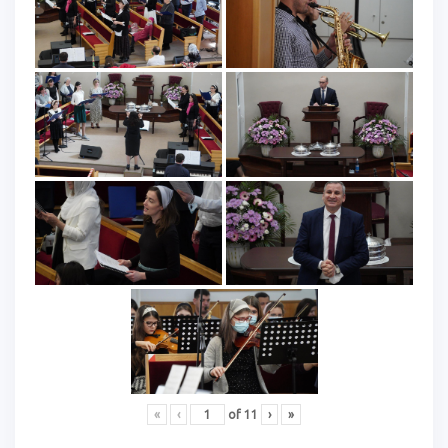
«
‹
of
11
›
»