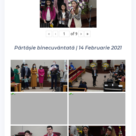
«
‹
of
9
›
»
Părtășie binecuvântată | 14 Februarie 2021