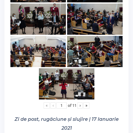
«
‹
of
11
›
»
Zi de post, rugăciune și slujire | 17 Ianuarie
2021