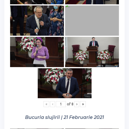
«
‹
of
8
›
»
Bucuria slujirii | 21 Februarie 2021