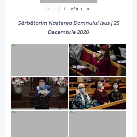
«
‹
of
8
›
»
Sărbătorim Nașterea Domnului Isus | 25
Decembrie 2020