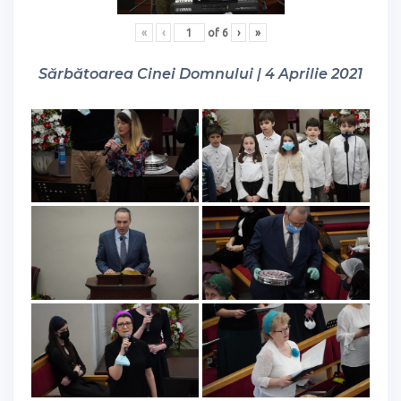
«
‹
of
6
›
»
Sărbătoarea Cinei Domnului | 4 Aprilie 2021