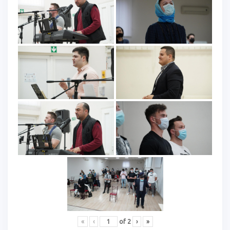
«
‹
of
2
›
»