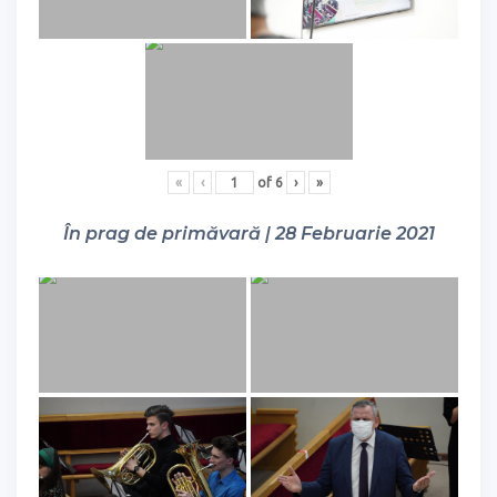
«
‹
of
6
›
»
În prag de primăvară | 28 Februarie 2021