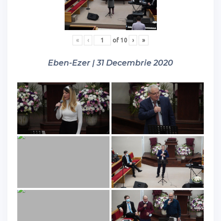
«
‹
of
10
›
»
Eben-Ezer | 31 Decembrie 2020