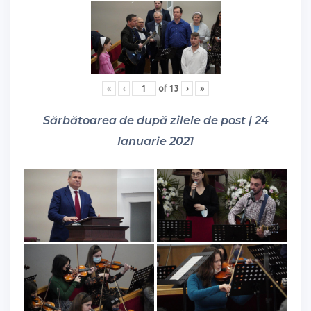
«
‹
of
13
›
»
Sărbătoarea de după zilele de post | 24
Ianuarie 2021