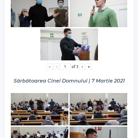
«
‹
of
3
›
»
Sărbătoarea Cinei Domnului | 7 Martie 2021