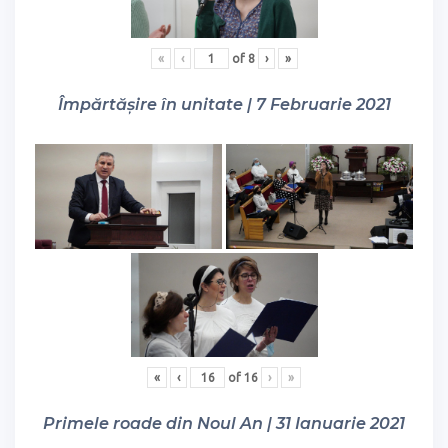
«
‹
of
8
›
»
Împărtășire în unitate | 7 Februarie 2021
«
‹
of
16
›
»
Primele roade din Noul An | 31 Ianuarie 2021