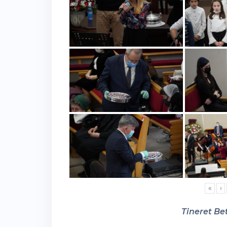
«
‹
Tineret Bet