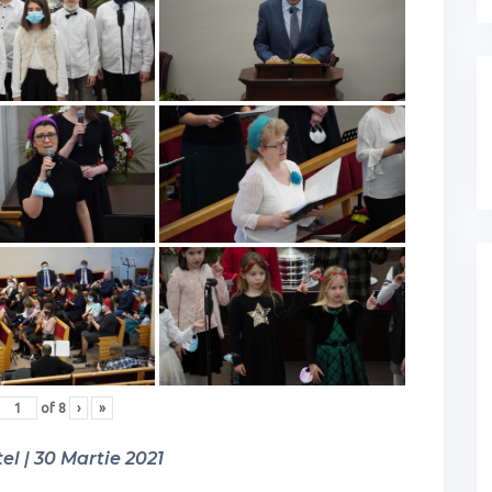
of
8
›
»
el | 30 Martie 2021