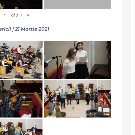
of
3
›
»
ricii | 21 Martie 2021