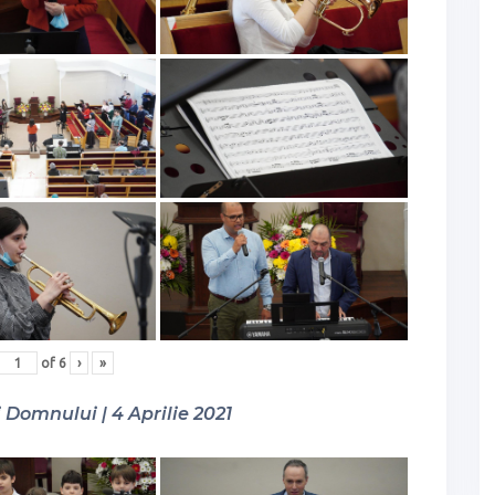
of
6
›
»
Domnului | 4 Aprilie 2021