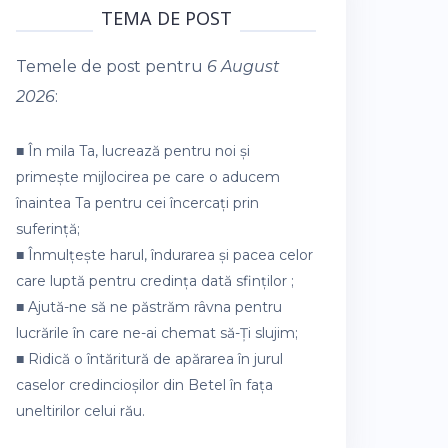
TEMA DE POST
Temele de post pentru
6 August
2026
:
■ În mila Ta, lucrează pentru noi și
primește mijlocirea pe care o aducem
înaintea Ta pentru cei încercați prin
suferință;
■ Înmulțește harul, îndurarea și pacea celor
care luptă pentru credința dată sfinților ;
■ Ajută-ne să ne păstrăm râvna pentru
lucrările în care ne-ai chemat să-Ți slujim;
■ Ridică o întăritură de apărarea în jurul
caselor credincioșilor din Betel în fața
uneltirilor celui rău.