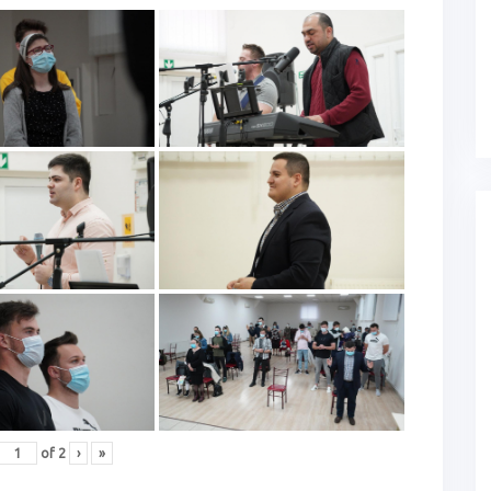
of
2
›
»