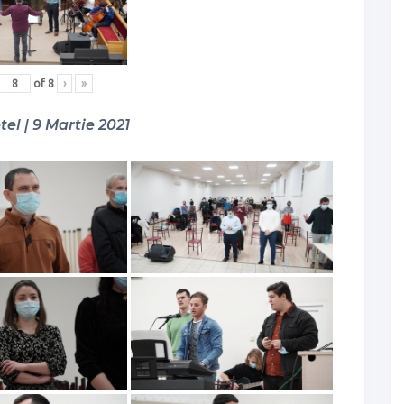
of
8
›
»
tel | 9 Martie 2021