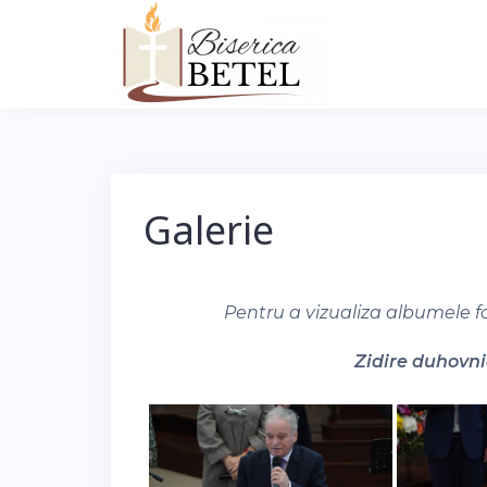
Skip
to
content
Galerie
Pentru a vizualiza albumele f
Zidire duhovnic