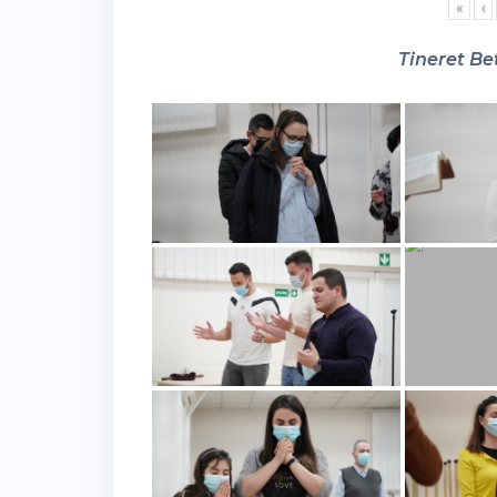
«
‹
Tineret Bet