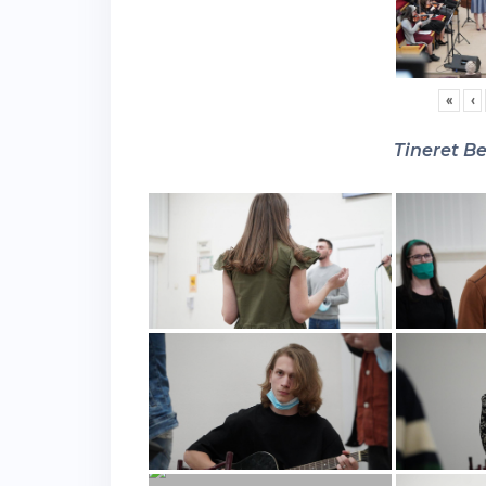
«
‹
Tineret Be