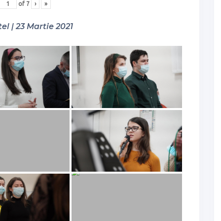
of
7
›
»
el | 23 Martie 2021