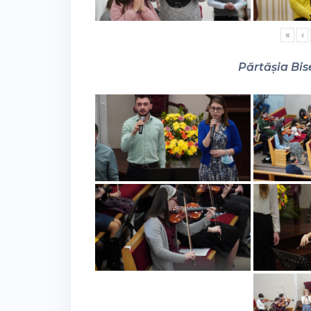
«
‹
Părtășia Bise