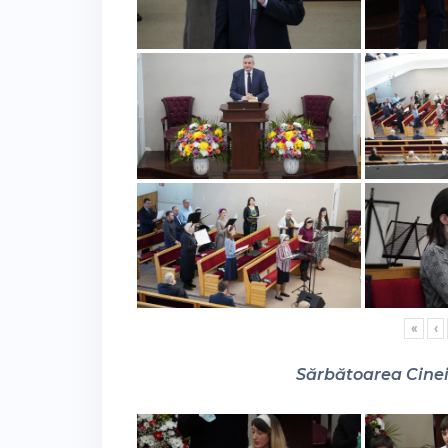
«
‹
Sărbătoarea Cinei 