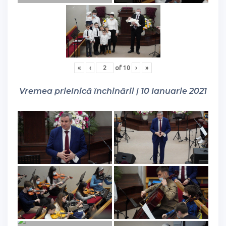
«
‹
of
10
›
»
Vremea prielnică închinării | 10 Ianuarie 2021