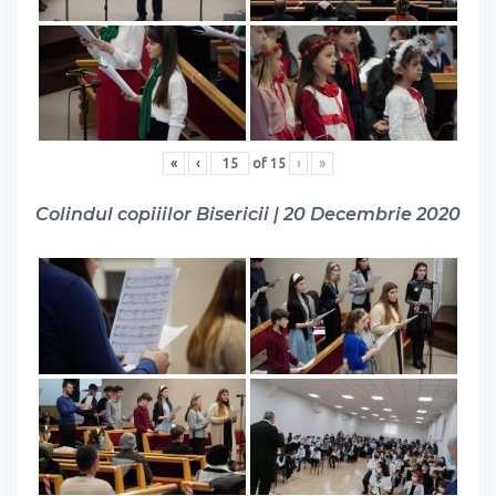
«
‹
of
15
›
»
Colindul copiiilor Bisericii | 20 Decembrie 2020