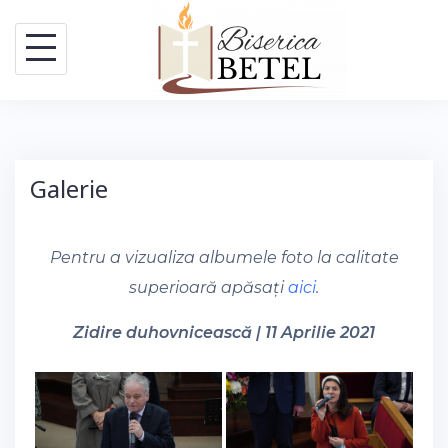
Skip
to
content
Galerie
Pentru a vizualiza albumele foto la calitate
superioară apăsați
aici
.
Zidire duhovnicească | 11 Aprilie 2021