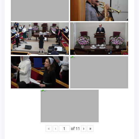
«
‹
of
11
›
»