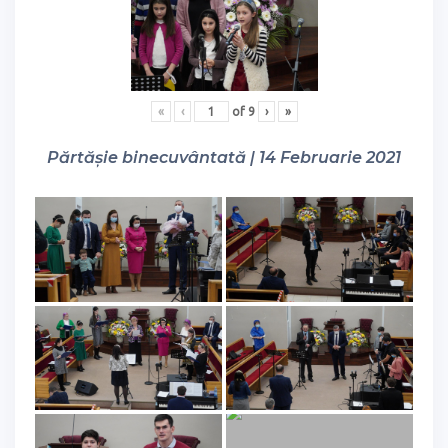
«
‹
of
9
›
»
Părtășie binecuvântată | 14 Februarie 2021