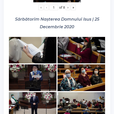
«
‹
of
8
›
»
Sărbătorim Nașterea Domnului Isus | 25
Decembrie 2020