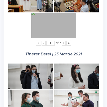
«
‹
of
7
›
»
Tineret Betel | 23 Martie 2021