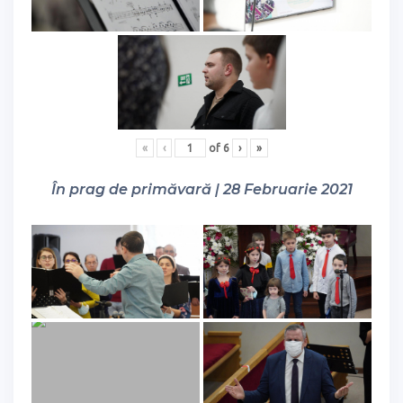
«
‹
of
6
›
»
În prag de primăvară | 28 Februarie 2021