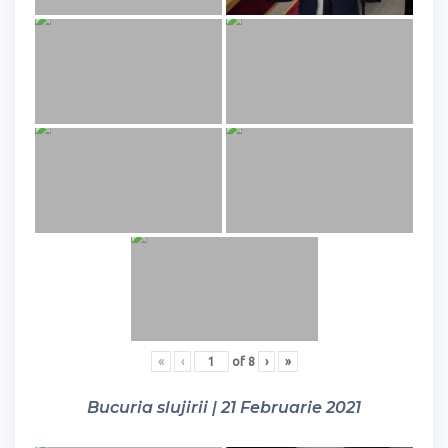
«
‹
of
8
›
»
Bucuria slujirii | 21 Februarie 2021