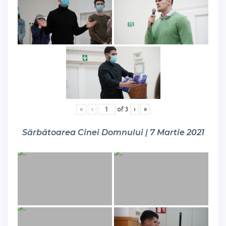
«
‹
of
3
›
»
Sărbătoarea Cinei Domnului | 7 Martie 2021