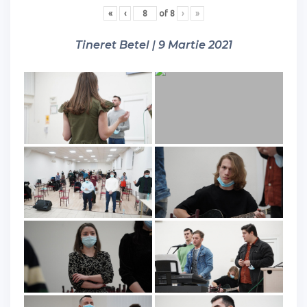
«
‹
of
8
›
»
Tineret Betel | 9 Martie 2021