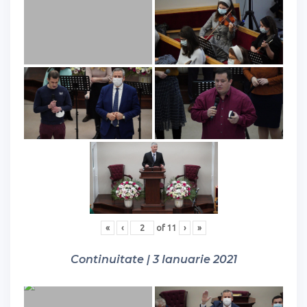
«
‹
of
11
›
»
Continuitate | 3 Ianuarie 2021