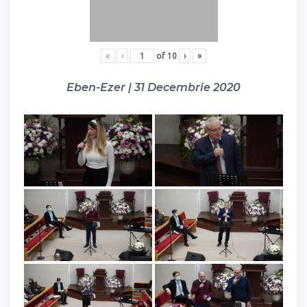
«
‹
of
10
›
»
Eben-Ezer | 31 Decembrie 2020