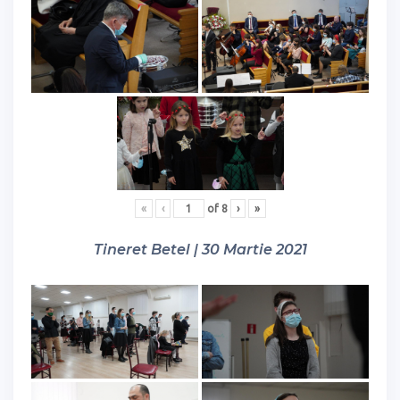
«
‹
of
8
›
»
Tineret Betel | 30 Martie 2021