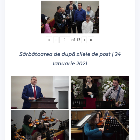
«
‹
of
13
›
»
Sărbătoarea de după zilele de post | 24
Ianuarie 2021