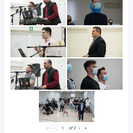
«
‹
of
2
›
»