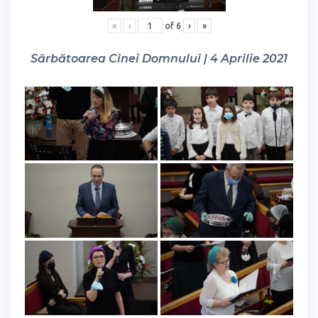
«
‹
of
6
›
»
Sărbătoarea Cinei Domnului | 4 Aprilie 2021