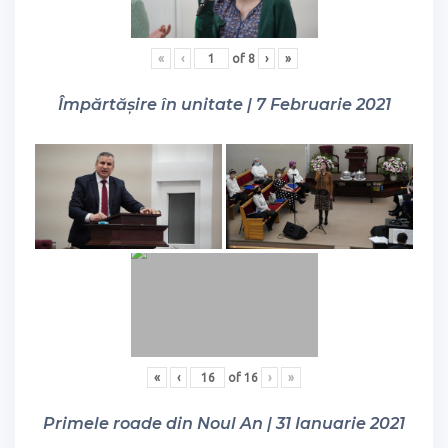
«
‹
of
8
›
»
Împărtășire în unitate | 7 Februarie 2021
«
‹
of
16
›
»
Primele roade din Noul An | 31 Ianuarie 2021