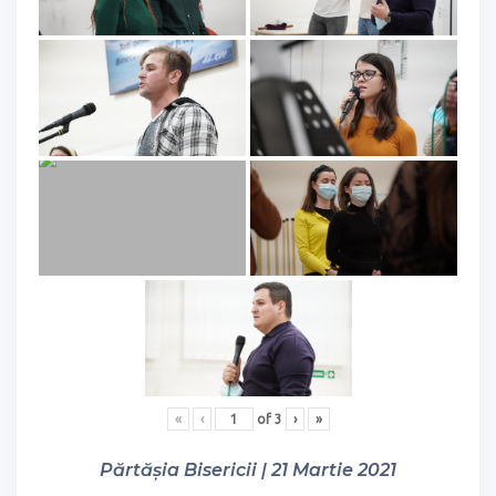
«
‹
of
3
›
»
Părtășia Bisericii | 21 Martie 2021