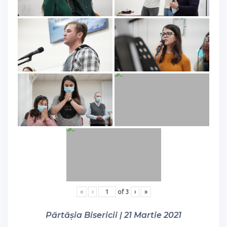
«
‹
of
3
›
»
Părtășia Bisericii | 21 Martie 2021