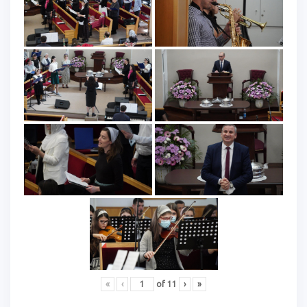
«
‹
of
11
›
»