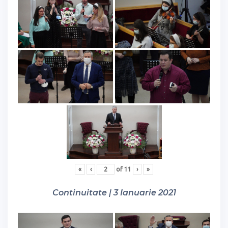
«
‹
of
11
›
»
Continuitate | 3 Ianuarie 2021