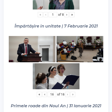
«
‹
of
8
›
»
Împărtășire în unitate | 7 Februarie 2021
«
‹
of
16
›
»
Primele roade din Noul An | 31 Ianuarie 2021