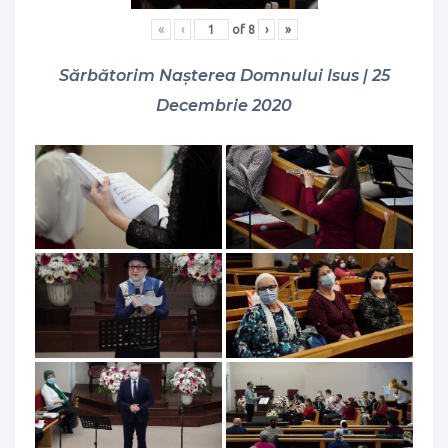
«
‹
of
8
›
»
Sărbătorim Nașterea Domnului Isus | 25
Decembrie 2020