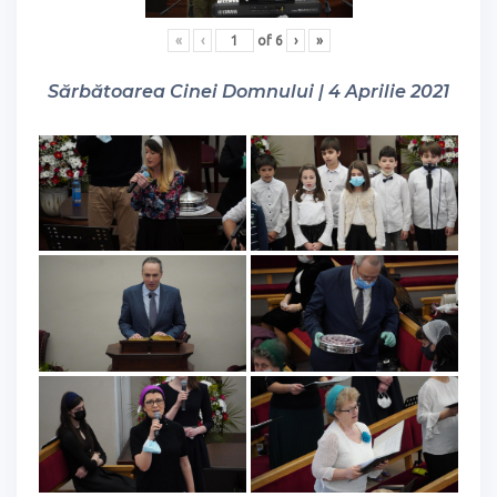
«
‹
of
6
›
»
Sărbătoarea Cinei Domnului | 4 Aprilie 2021