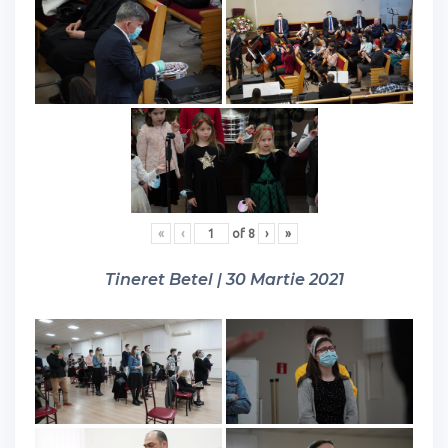
«
‹
of
8
›
»
Tineret Betel | 30 Martie 2021