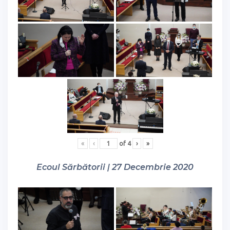
«
‹
of
4
›
»
Ecoul Sărbătorii | 27 Decembrie 2020