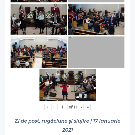
«
‹
of
11
›
»
Zi de post, rugăciune și slujire | 17 Ianuarie
2021