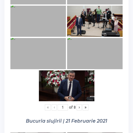
«
‹
of
8
›
»
Bucuria slujirii | 21 Februarie 2021