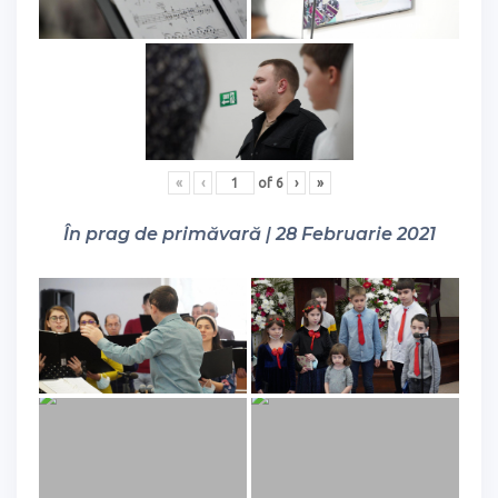
«
‹
of
6
›
»
În prag de primăvară | 28 Februarie 2021