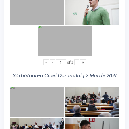
«
‹
of
3
›
»
Sărbătoarea Cinei Domnului | 7 Martie 2021