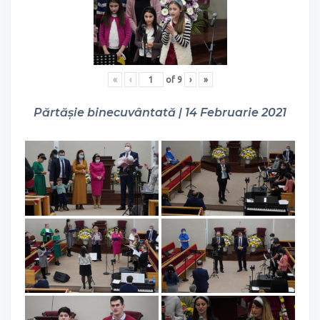
«
‹
of
9
›
»
Părtășie binecuvântată | 14 Februarie 2021