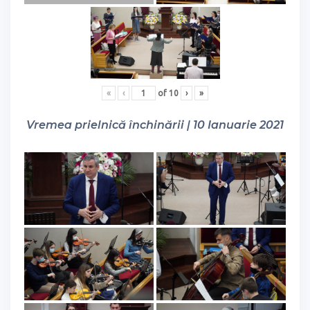
«
‹
of
10
›
»
Vremea prielnică închinării | 10 Ianuarie 2021