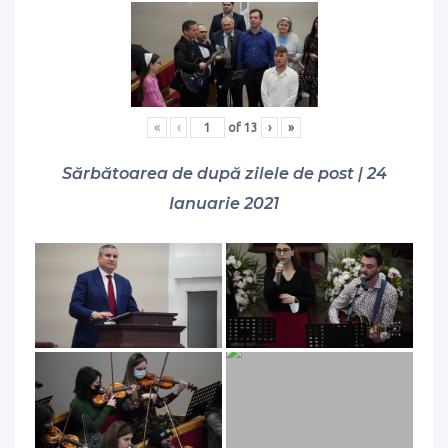
«
‹
of
13
›
»
Sărbătoarea de după zilele de post | 24
Ianuarie 2021