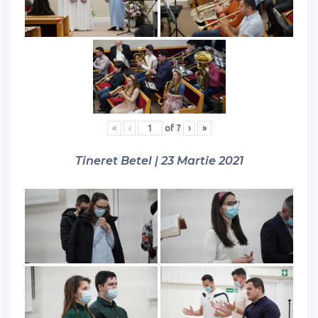
«
‹
of
7
›
»
Tineret Betel | 23 Martie 2021