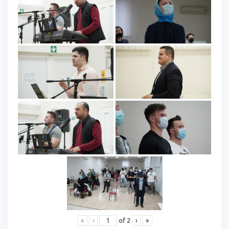
«
‹
of
2
›
»