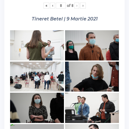
«
‹
of
8
›
»
Tineret Betel | 9 Martie 2021