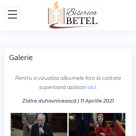
Skip
to
content
Galerie
Pentru a vizualiza albumele foto la calitate
superioară apăsați
aici
.
Zidire duhovnicească | 11 Aprilie 2021