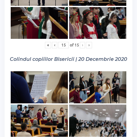
«
‹
of
15
›
»
Colindul copiiilor Bisericii | 20 Decembrie 2020