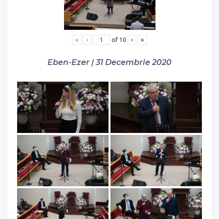
«
‹
of
10
›
»
Eben-Ezer | 31 Decembrie 2020