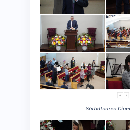
«
‹
Sărbătoarea Cinei 