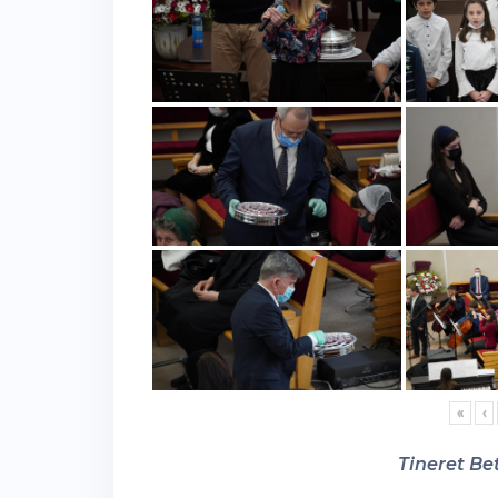
«
‹
Tineret Bet