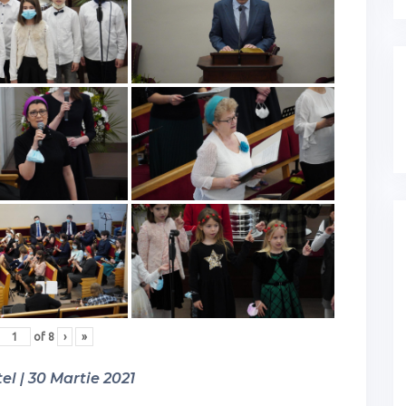
of
8
›
»
el | 30 Martie 2021