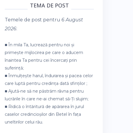
TEMA DE POST
Temele de post pentru
6 August
2026
:
■ În mila Ta, lucrează pentru noi și
primește mijlocirea pe care o aducem
înaintea Ta pentru cei încercați prin
suferință;
■ Înmulțește harul, îndurarea și pacea celor
care luptă pentru credința dată sfinților ;
■ Ajută-ne să ne păstrăm râvna pentru
lucrările în care ne-ai chemat să-Ți slujim;
■ Ridică o întăritură de apărarea în jurul
caselor credincioșilor din Betel în fața
uneltirilor celui rău.