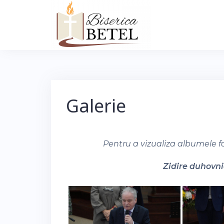
Skip
to
content
Galerie
Pentru a vizualiza albumele f
Zidire duhovnic