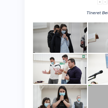
«
‹
Tineret Bet