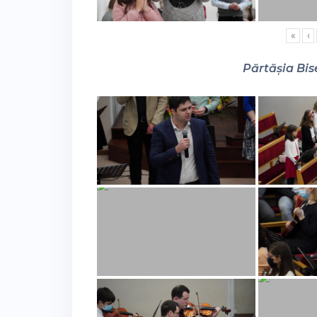
«
‹
Părtășia Bise