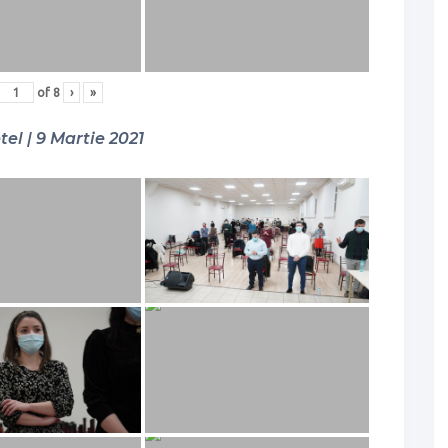
of
8
›
»
tel | 9 Martie 2021