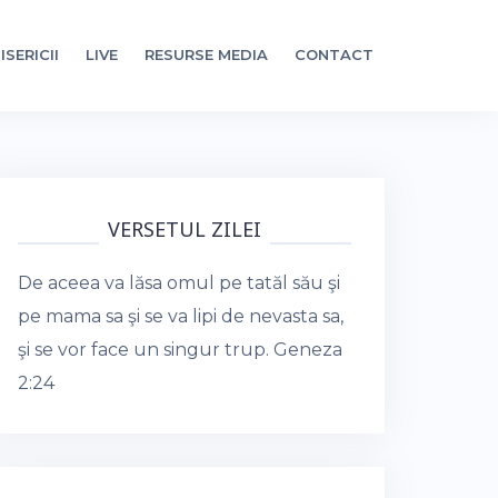
ISERICII
LIVE
RESURSE MEDIA
CONTACT
VERSETUL ZILEI
De aceea va lăsa omul pe tatăl său şi
pe mama sa şi se va lipi de nevasta sa,
şi se vor face un singur trup.
Geneza
2:24