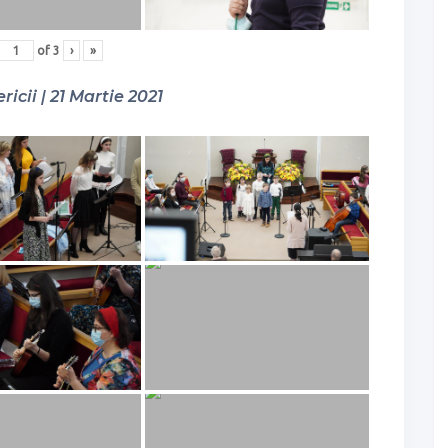
of
3
›
»
ricii | 21 Martie 2021