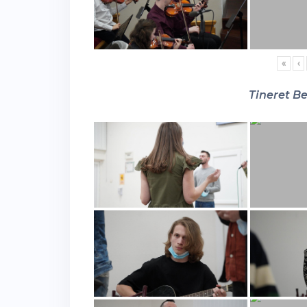
«
‹
Tineret Be