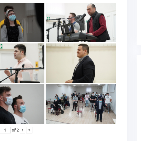
of
2
›
»