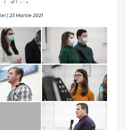
of
7
›
»
el | 23 Martie 2021