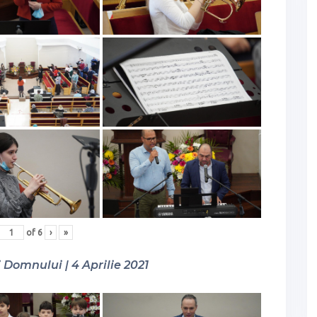
of
6
›
»
Domnului | 4 Aprilie 2021