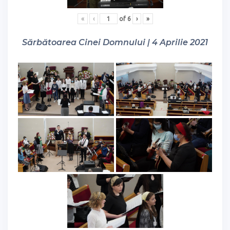
«
‹
of
6
›
»
Sărbătoarea Cinei Domnului | 4 Aprilie 2021