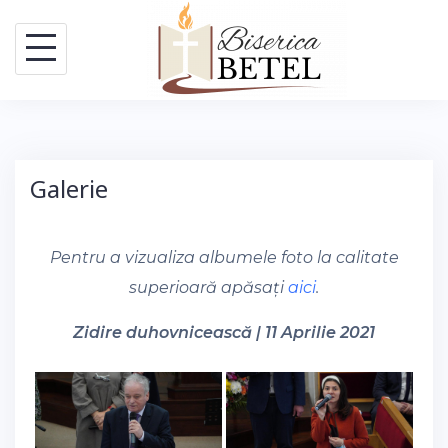
Skip
to
content
Galerie
Pentru a vizualiza albumele foto la calitate
superioară apăsați
aici
.
Zidire duhovnicească | 11 Aprilie 2021