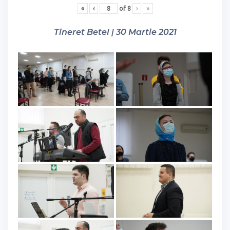
«
‹
of
8
›
»
Tineret Betel | 30 Martie 2021