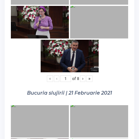
«
‹
of
8
›
»
Bucuria slujirii | 21 Februarie 2021