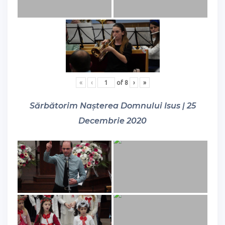
«
‹
of
8
›
»
Sărbătorim Nașterea Domnului Isus | 25
Decembrie 2020