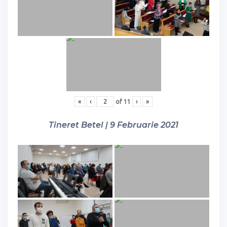
«
‹
of
11
›
»
Tineret Betel | 9 Februarie 2021