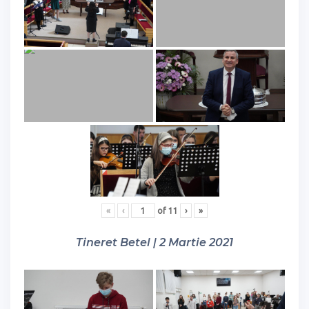
«
‹
of
11
›
»
Tineret Betel | 2 Martie 2021