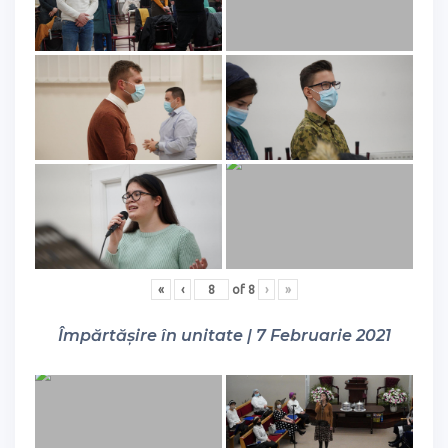
«
‹
of
8
›
»
Împărtășire în unitate | 7 Februarie 2021