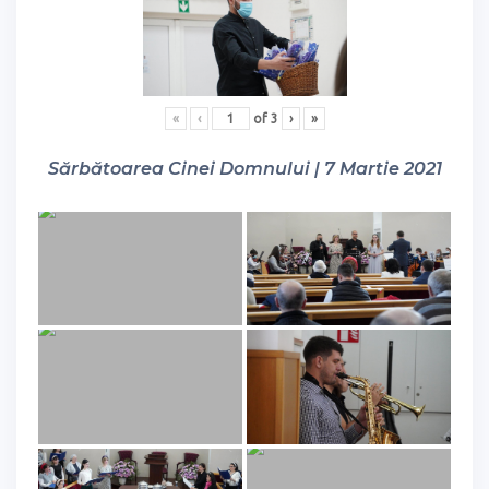
«
‹
of
3
›
»
Sărbătoarea Cinei Domnului | 7 Martie 2021