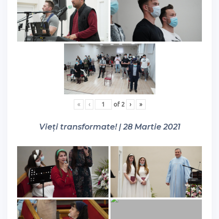
«
‹
of
2
›
»
Vieți transformate! | 28 Martie 2021