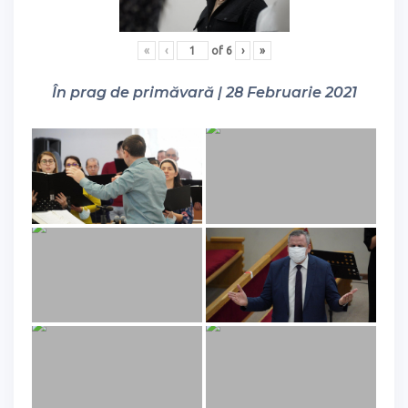
«
‹
of
6
›
»
În prag de primăvară | 28 Februarie 2021