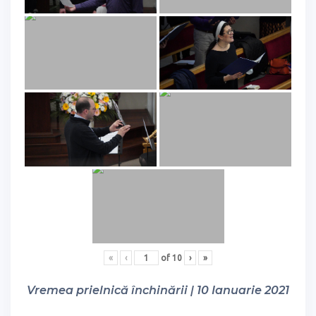
«
‹
of
10
›
»
Vremea prielnică închinării | 10 Ianuarie 2021