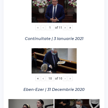
«
‹
of
11
›
»
Continuitate | 3 Ianuarie 2021
«
‹
of
10
›
»
Eben-Ezer | 31 Decembrie 2020