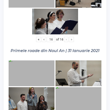
«
‹
of
16
›
»
Primele roade din Noul An | 31 Ianuarie 2021