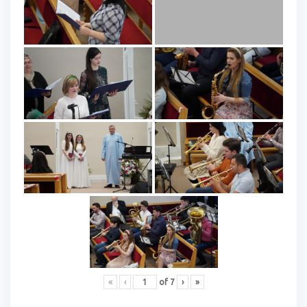
«
‹
of
7
›
»