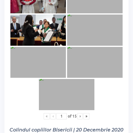
«
‹
of
15
›
»
Colindul copiiilor Bisericii | 20 Decembrie 2020