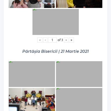
«
‹
of
3
›
»
Părtășia Bisericii | 21 Martie 2021