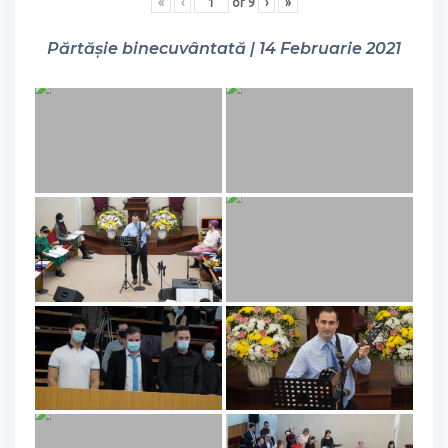
«
‹
of
9
›
»
Părtășie binecuvântată | 14 Februarie 2021