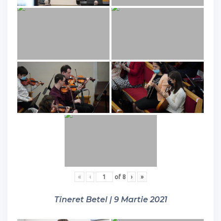
«
‹
of
8
›
»
Tineret Betel | 9 Martie 2021