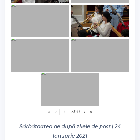
«
‹
of
13
›
»
Sărbătoarea de după zilele de post | 24
Ianuarie 2021