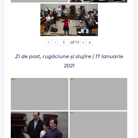
«
‹
of
11
›
»
Zi de post, rugăciune și slujire | 17 Ianuarie
2021