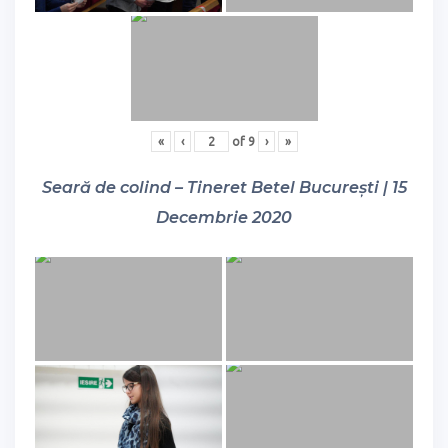
«
‹
of
9
›
»
Seară de colind – Tineret Betel București | 15
Decembrie 2020