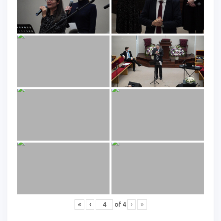
«
‹
of
4
›
»