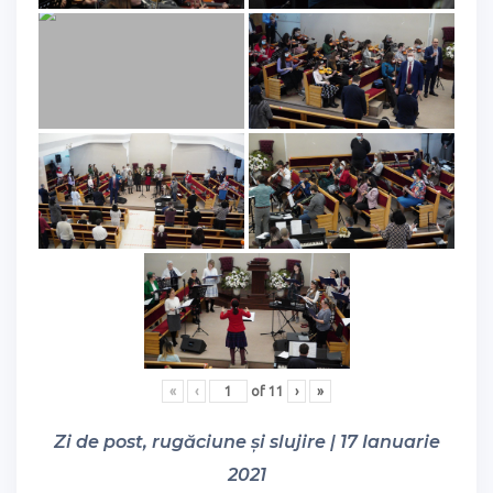
«
‹
of
11
›
»
Zi de post, rugăciune și slujire | 17 Ianuarie
2021