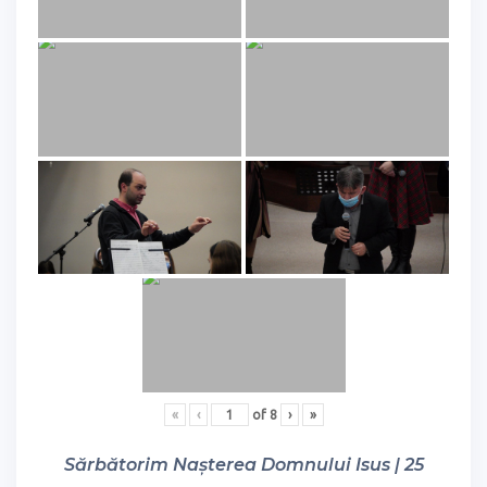
«
‹
of
8
›
»
Sărbătorim Nașterea Domnului Isus | 25