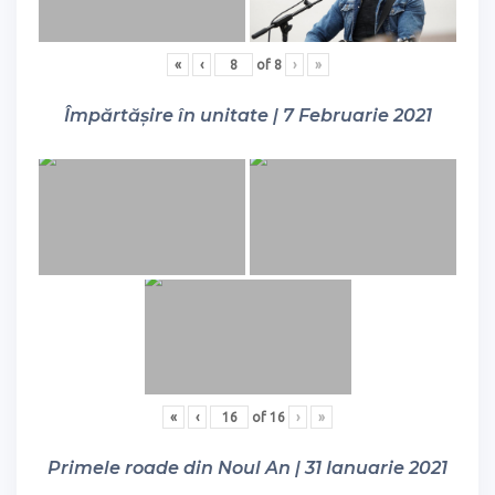
«
‹
of
8
›
»
Împărtășire în unitate | 7 Februarie 2021
«
‹
of
16
›
»
Primele roade din Noul An | 31 Ianuarie 2021