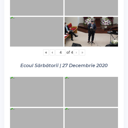
«
‹
of
4
›
»
Ecoul Sărbătorii | 27 Decembrie 2020