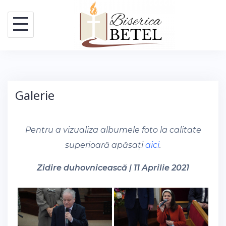
Skip
to
content
Galerie
Pentru a vizualiza albumele foto la calitate
superioară apăsați
aici
.
Zidire duhovnicească | 11 Aprilie 2021