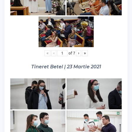
«
‹
of
7
›
»
Tineret Betel | 23 Martie 2021