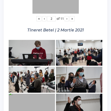
«
‹
of
11
›
»
Tineret Betel | 2 Martie 2021