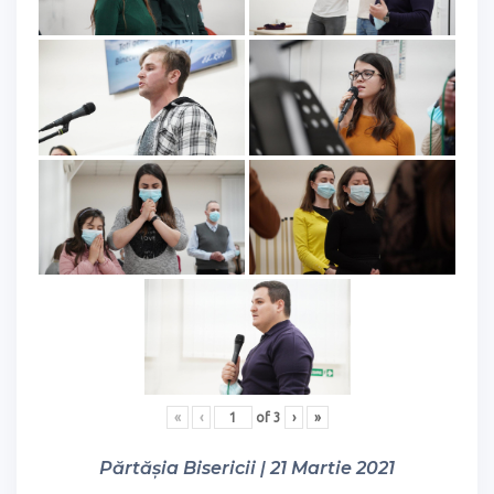
«
‹
of
3
›
»
Părtășia Bisericii | 21 Martie 2021