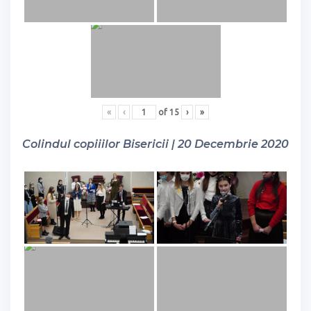
«
‹
of
15
›
»
Colindul copiiilor Bisericii | 20 Decembrie 2020