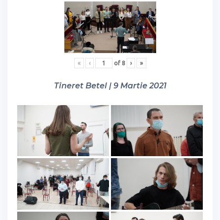
«
‹
of
8
›
»
Tineret Betel | 9 Martie 2021