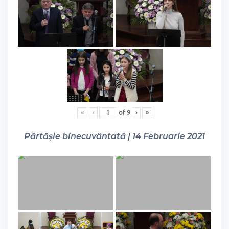
«
‹
of
9
›
»
Părtășie binecuvântată | 14 Februarie 2021