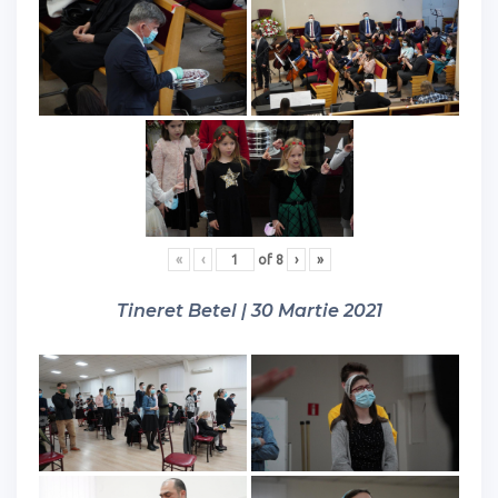
«
‹
of
8
›
»
Tineret Betel | 30 Martie 2021