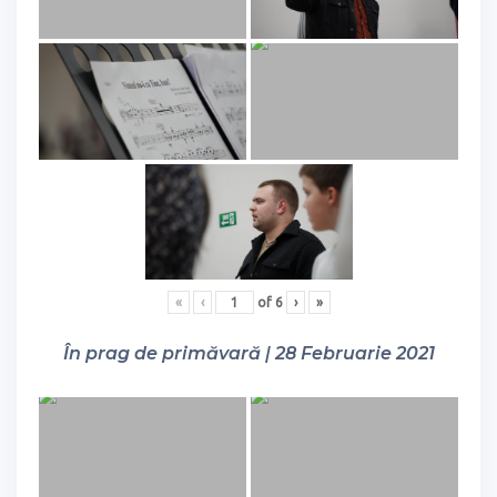
«
‹
of
6
›
»
În prag de primăvară | 28 Februarie 2021