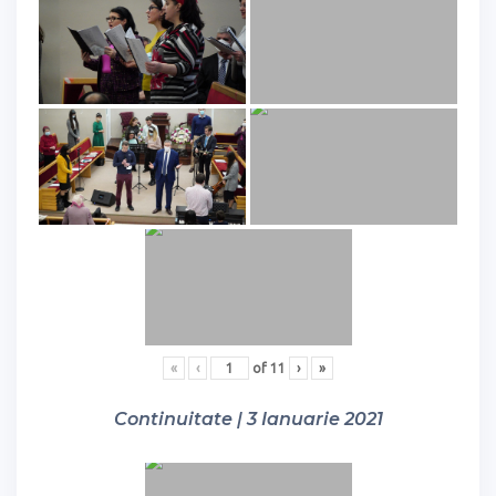
«
‹
of
11
›
»
Continuitate | 3 Ianuarie 2021