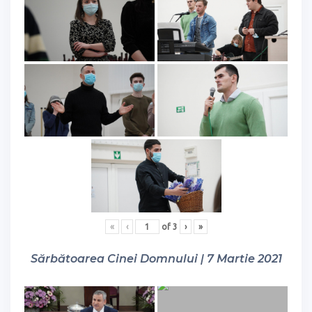
«
‹
of
3
›
»
Sărbătoarea Cinei Domnului | 7 Martie 2021