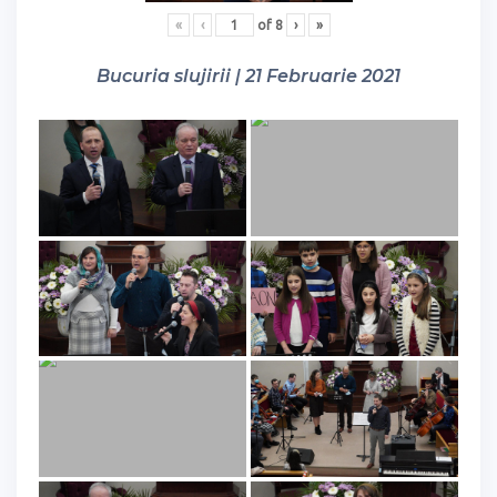
«
‹
of
8
›
»
Bucuria slujirii | 21 Februarie 2021