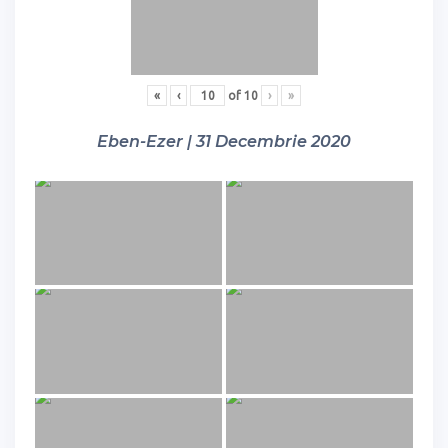
«
‹
of
10
›
»
Eben-Ezer | 31 Decembrie 2020