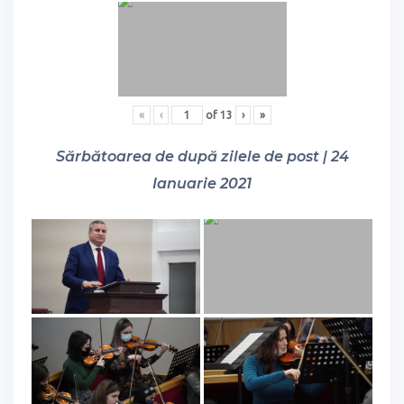
«
‹
of
13
›
»
Sărbătoarea de după zilele de post | 24
Ianuarie 2021