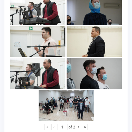
«
‹
of
2
›
»