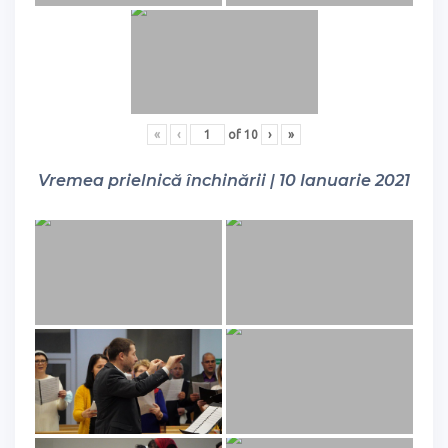
«
‹
of
10
›
»
Vremea prielnică închinării | 10 Ianuarie 2021