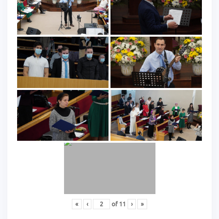
«
‹
of
11
›
»