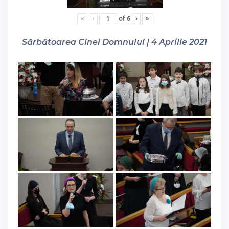
«
‹
of
6
›
»
Sărbătoarea Cinei Domnului | 4 Aprilie 2021