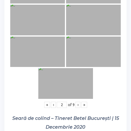
«
‹
of
9
›
»
Seară de colind – Tineret Betel București | 15
Decembrie 2020