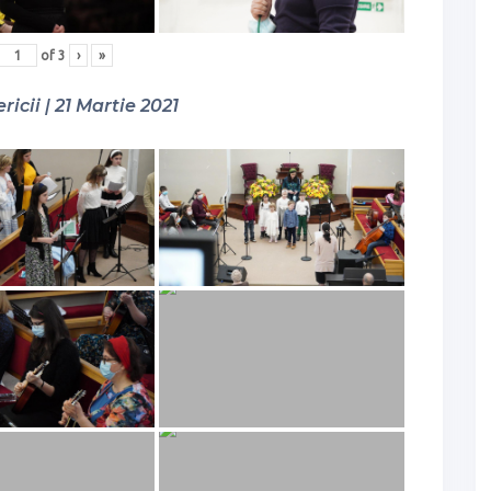
of
3
›
»
ricii | 21 Martie 2021