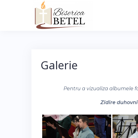
Skip
to
content
Galerie
Pentru a vizualiza albumele f
Zidire duhovnic