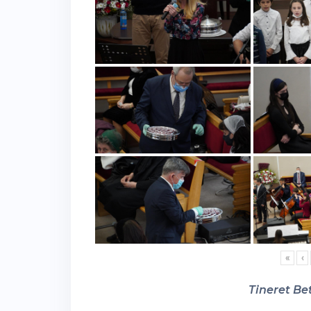
«
‹
Tineret Bet