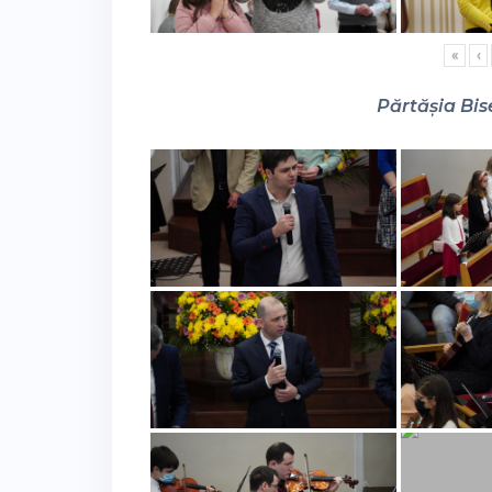
«
‹
Părtășia Bise