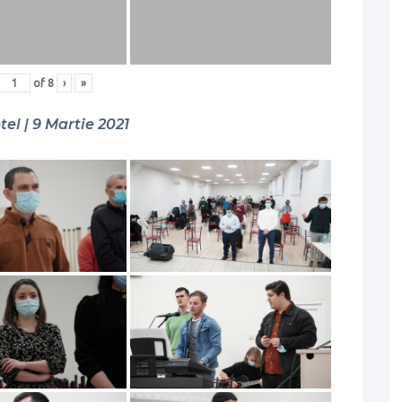
of
8
›
»
tel | 9 Martie 2021