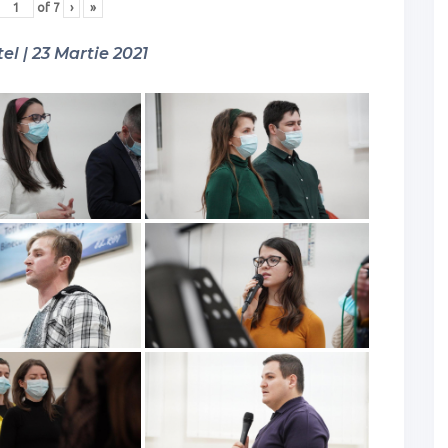
of
7
›
»
el | 23 Martie 2021