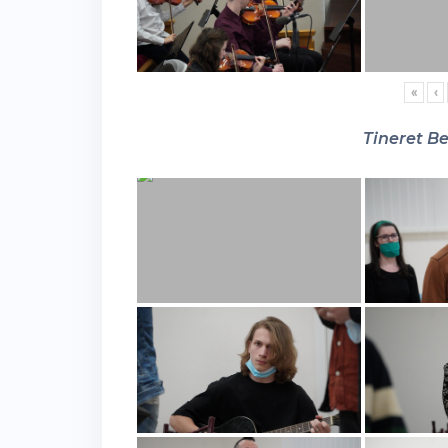
«
‹
Tineret Be