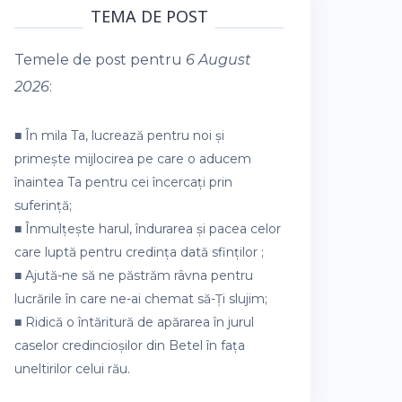
TEMA DE POST
Temele de post pentru
6 August
2026
:
■ În mila Ta, lucrează pentru noi și
primește mijlocirea pe care o aducem
înaintea Ta pentru cei încercați prin
suferință;
■ Înmulțește harul, îndurarea și pacea celor
care luptă pentru credința dată sfinților ;
■ Ajută-ne să ne păstrăm râvna pentru
lucrările în care ne-ai chemat să-Ți slujim;
■ Ridică o întăritură de apărarea în jurul
caselor credincioșilor din Betel în fața
uneltirilor celui rău.