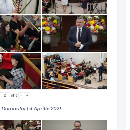
of
6
›
»
Domnului | 4 Aprilie 2021