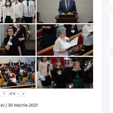
of
8
›
»
el | 30 Martie 2021