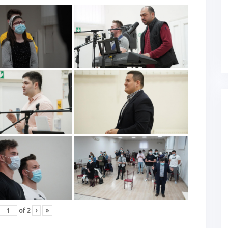
of
2
›
»