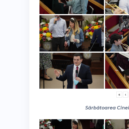
«
‹
Sărbătoarea Cinei 