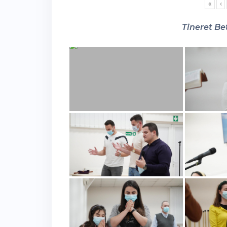
«
‹
Tineret Bet