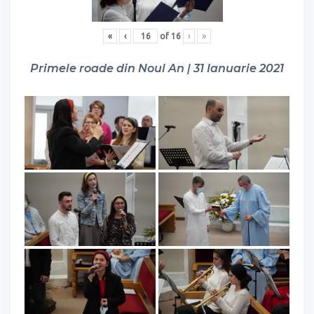
«
‹
of
16
›
»
Primele roade din Noul An | 31 Ianuarie 2021