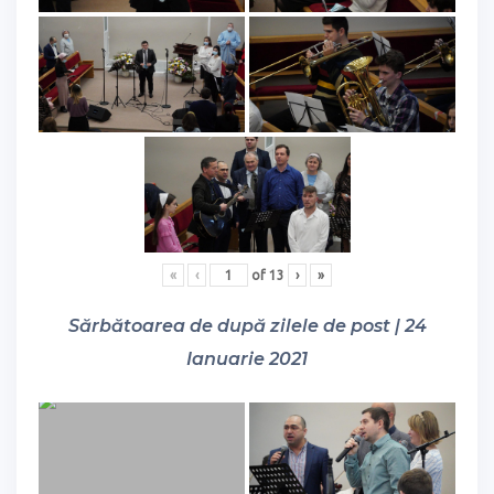
«
‹
of
13
›
»
Sărbătoarea de după zilele de post | 24
Ianuarie 2021