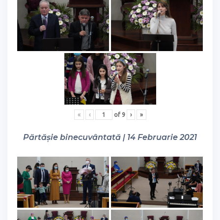
«
‹
of
9
›
»
Părtășie binecuvântată | 14 Februarie 2021