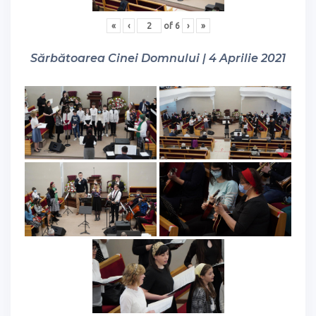
«
‹
of
6
›
»
Sărbătoarea Cinei Domnului | 4 Aprilie 2021