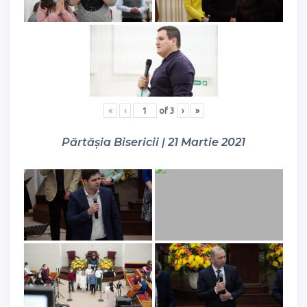
«
‹
of
3
›
»
Părtășia Bisericii | 21 Martie 2021