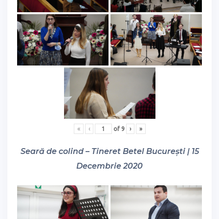
«
‹
of
9
›
»
Seară de colind – Tineret Betel București | 15
Decembrie 2020