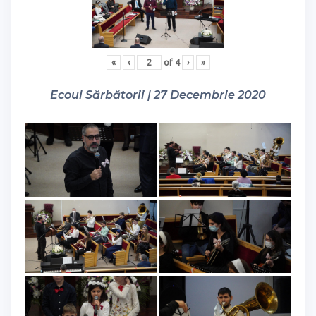
«
‹
of
4
›
»
Ecoul Sărbătorii | 27 Decembrie 2020