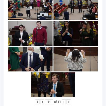
«
‹
of
11
›
»