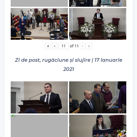
«
‹
of
11
›
»
Zi de post, rugăciune și slujire | 17 Ianuarie
2021