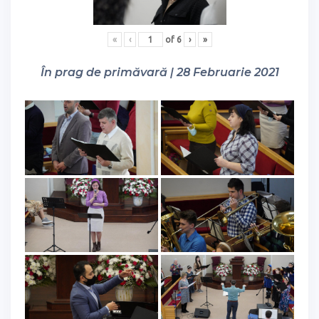
«
‹
of
6
›
»
În prag de primăvară | 28 Februarie 2021