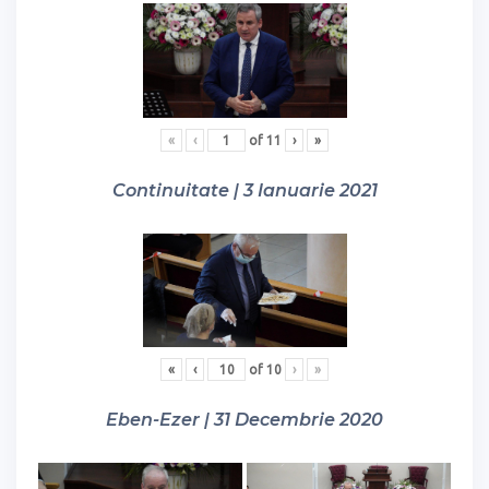
«
‹
of
11
›
»
Continuitate | 3 Ianuarie 2021
«
‹
of
10
›
»
Eben-Ezer | 31 Decembrie 2020