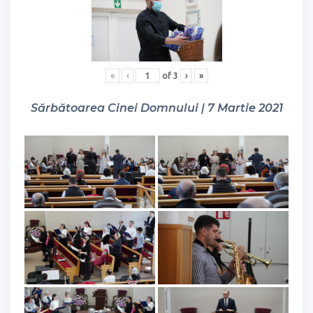
«
‹
of
3
›
»
Sărbătoarea Cinei Domnului | 7 Martie 2021