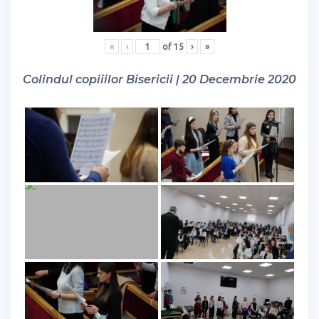
«
‹
of
15
›
»
Colindul copiiilor Bisericii | 20 Decembrie 2020