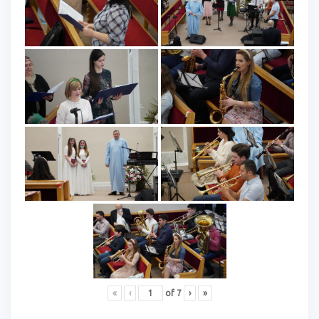
«
‹
of
7
›
»