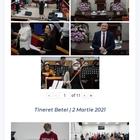
«
‹
of
11
›
»
Tineret Betel | 2 Martie 2021