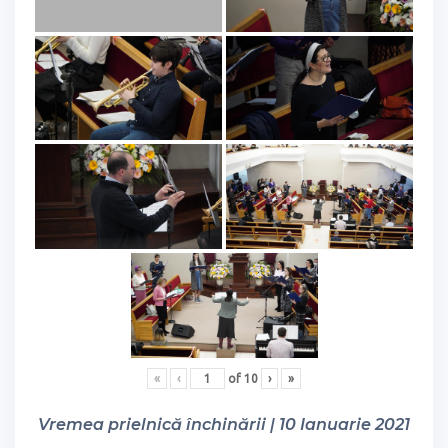
«
‹
of
10
›
»
Vremea prielnică închinării | 10 Ianuarie 2021