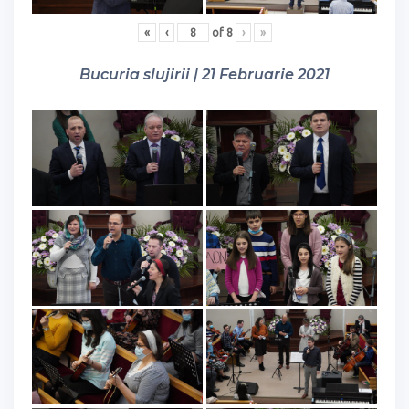
«
‹
of
8
›
»
Bucuria slujirii | 21 Februarie 2021