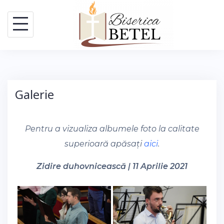
Skip
to
content
Galerie
Pentru a vizualiza albumele foto la calitate
superioară apăsați
aici
.
Zidire duhovnicească | 11 Aprilie 2021