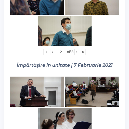
«
‹
of
8
›
»
Împărtășire în unitate | 7 Februarie 2021