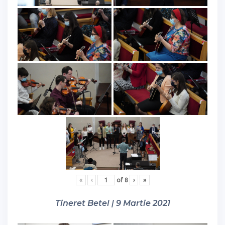
«
‹
of
8
›
»
Tineret Betel | 9 Martie 2021