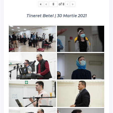
«
‹
of
8
›
»
Tineret Betel | 30 Martie 2021