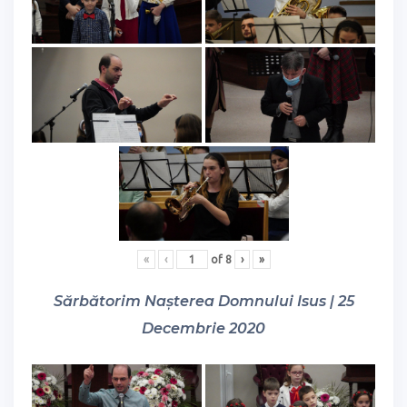
«
‹
of
8
›
»
Sărbătorim Nașterea Domnului Isus | 25
Decembrie 2020