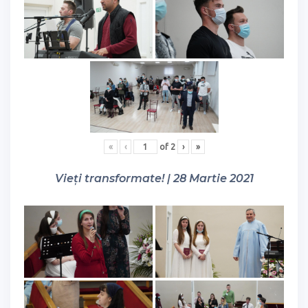
«
‹
of
2
›
»
Vieți transformate! | 28 Martie 2021