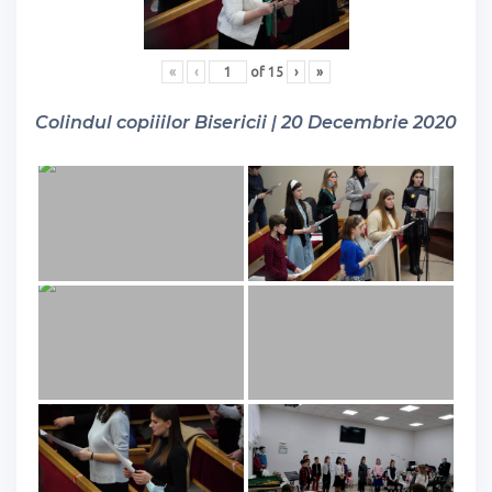
«
‹
of
15
›
»
Colindul copiiilor Bisericii | 20 Decembrie 2020