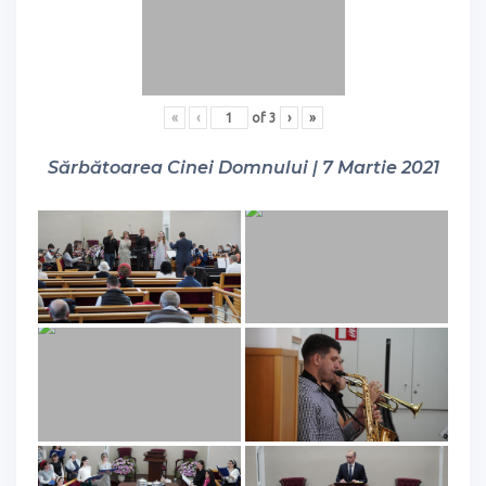
«
‹
of
3
›
»
Sărbătoarea Cinei Domnului | 7 Martie 2021