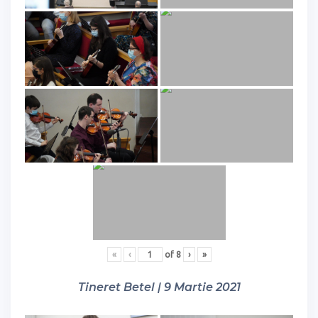
«
‹
of
8
›
»
Tineret Betel | 9 Martie 2021