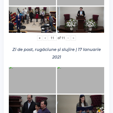
«
‹
of
11
›
»
Zi de post, rugăciune și slujire | 17 Ianuarie
2021