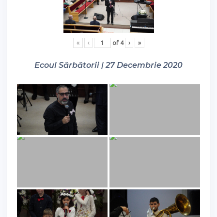
«
‹
of
4
›
»
Ecoul Sărbătorii | 27 Decembrie 2020