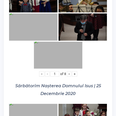
«
‹
of
8
›
»
Sărbătorim Nașterea Domnului Isus | 25
Decembrie 2020