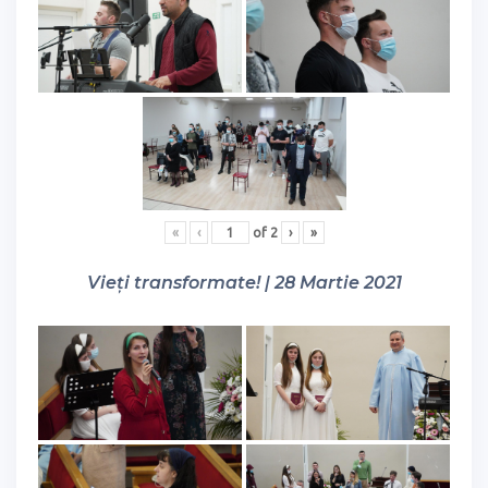
«
‹
of
2
›
»
Vieți transformate! | 28 Martie 2021