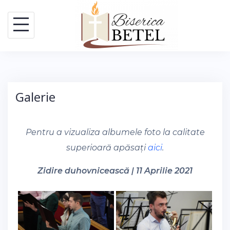
Skip
to
content
Galerie
Pentru a vizualiza albumele foto la calitate
superioară apăsați
aici
.
Zidire duhovnicească | 11 Aprilie 2021