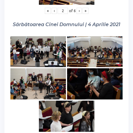
«
‹
of
6
›
»
Sărbătoarea Cinei Domnului | 4 Aprilie 2021