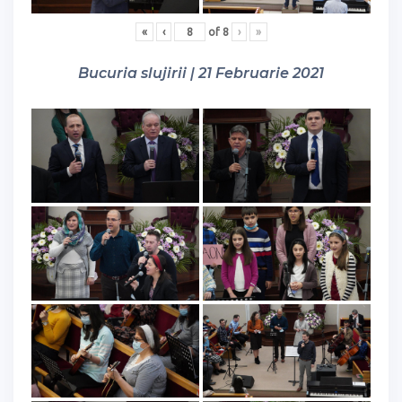
«
‹
of
8
›
»
Bucuria slujirii | 21 Februarie 2021