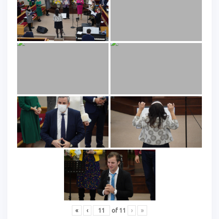
«
‹
of
11
›
»