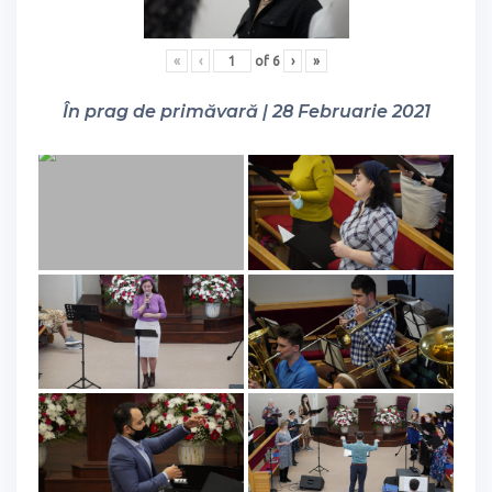
«
‹
of
6
›
»
În prag de primăvară | 28 Februarie 2021