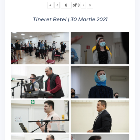
«
‹
of
8
›
»
Tineret Betel | 30 Martie 2021