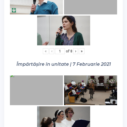
«
‹
of
8
›
»
Împărtășire în unitate | 7 Februarie 2021