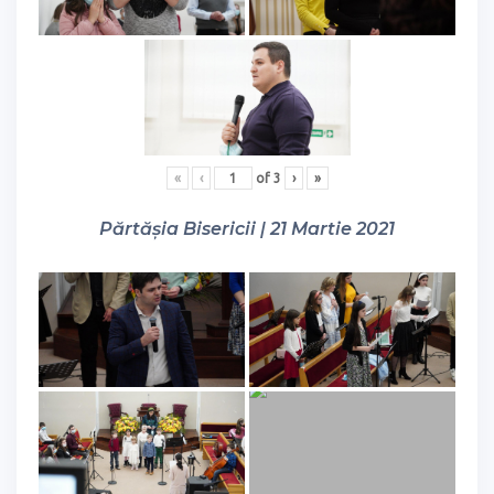
«
‹
of
3
›
»
Părtășia Bisericii | 21 Martie 2021