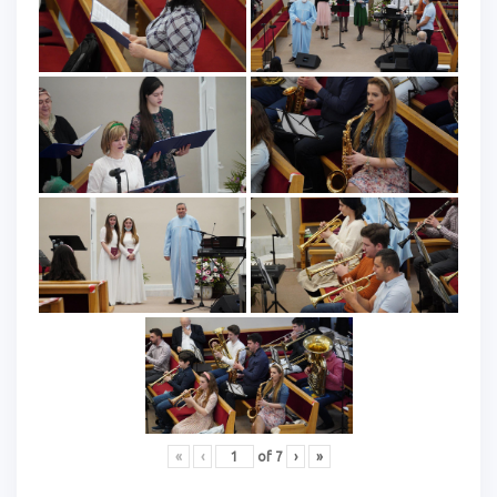
«
‹
of
7
›
»