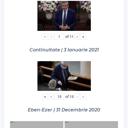
«
‹
of
11
›
»
Continuitate | 3 Ianuarie 2021
«
‹
of
10
›
»
Eben-Ezer | 31 Decembrie 2020