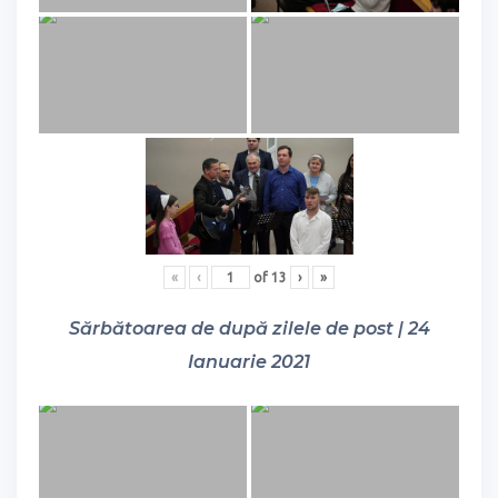
«
‹
of
13
›
»
Sărbătoarea de după zilele de post | 24
Ianuarie 2021