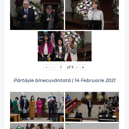
«
‹
of
9
›
»
Părtășie binecuvântată | 14 Februarie 2021