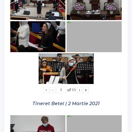
«
‹
of
11
›
»
Tineret Betel | 2 Martie 2021