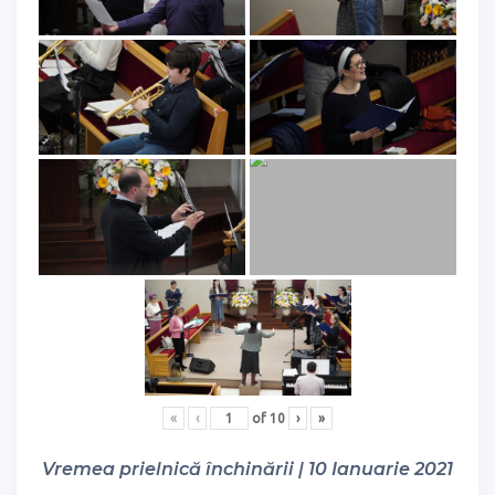
«
‹
of
10
›
»
Vremea prielnică închinării | 10 Ianuarie 2021