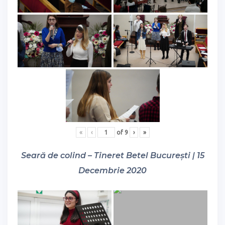
«
‹
of
9
›
»
Seară de colind – Tineret Betel București | 15
Decembrie 2020