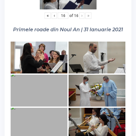
«
‹
of
16
›
»
Primele roade din Noul An | 31 Ianuarie 2021