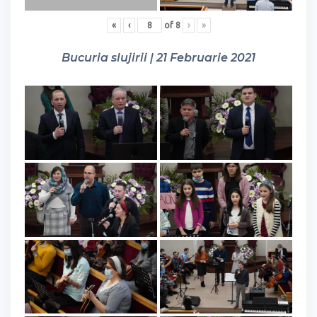
«
‹
of
8
›
»
Bucuria slujirii | 21 Februarie 2021