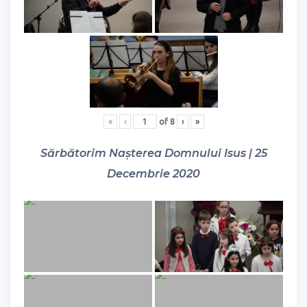
«
‹
of
8
›
»
Sărbătorim Nașterea Domnului Isus | 25
Decembrie 2020