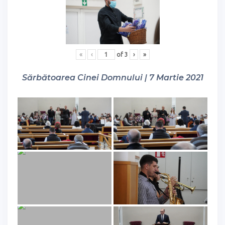
«
‹
of
3
›
»
Sărbătoarea Cinei Domnului | 7 Martie 2021