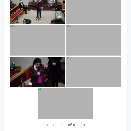
«
‹
of
4
›
»