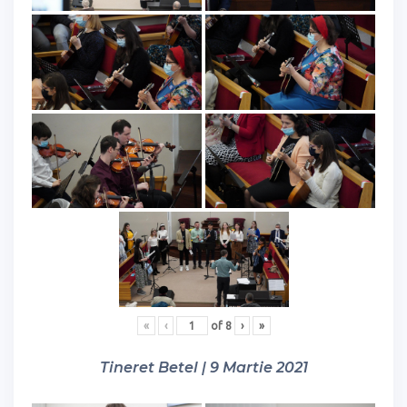
«
‹
of
8
›
»
Tineret Betel | 9 Martie 2021