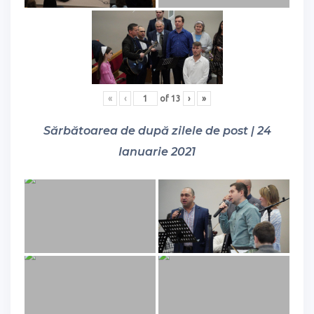
«
‹
of
13
›
»
Sărbătoarea de după zilele de post | 24
Ianuarie 2021