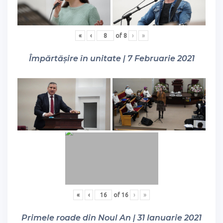
«
‹
of
8
›
»
Împărtășire în unitate | 7 Februarie 2021
«
‹
of
16
›
»
Primele roade din Noul An | 31 Ianuarie 2021