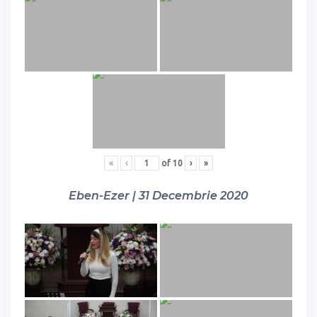
«
‹
of
10
›
»
Eben-Ezer | 31 Decembrie 2020