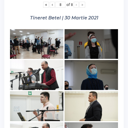
«
‹
of
8
›
»
Tineret Betel | 30 Martie 2021