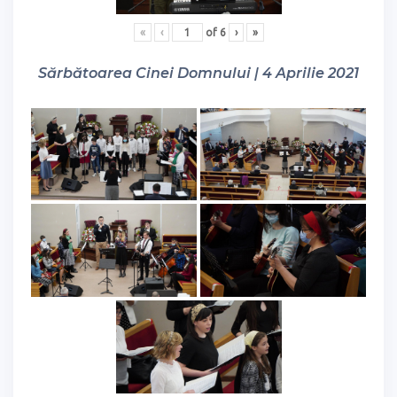
«
‹
of
6
›
»
Sărbătoarea Cinei Domnului | 4 Aprilie 2021