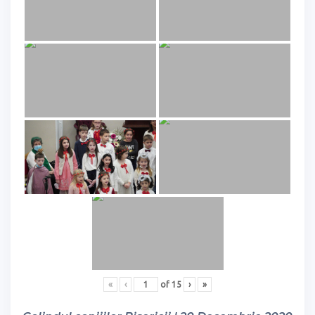
«
‹
of
15
›
»