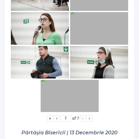
«
‹
of
7
›
»
Părtășia Bisericii | 13 Decembrie 2020