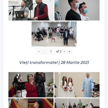
«
‹
of
2
›
»
Vieți transformate! | 28 Martie 2021