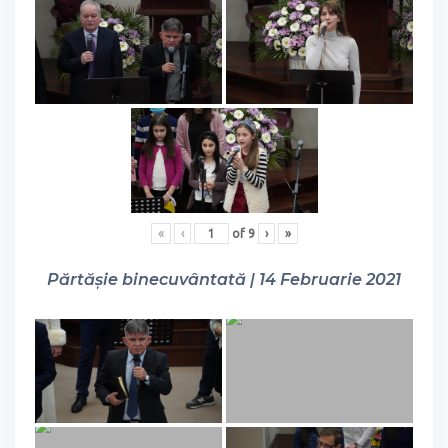
«
‹
of
9
›
»
Părtășie binecuvântată | 14 Februarie 2021