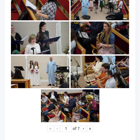
«
‹
of
7
›
»