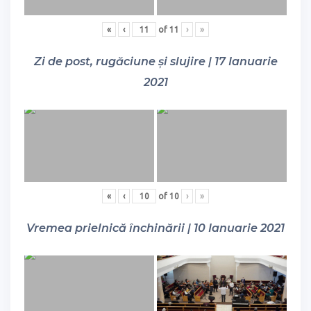
«
‹
of
11
›
»
Zi de post, rugăciune și slujire | 17 Ianuarie
2021
«
‹
of
10
›
»
Vremea prielnică închinării | 10 Ianuarie 2021