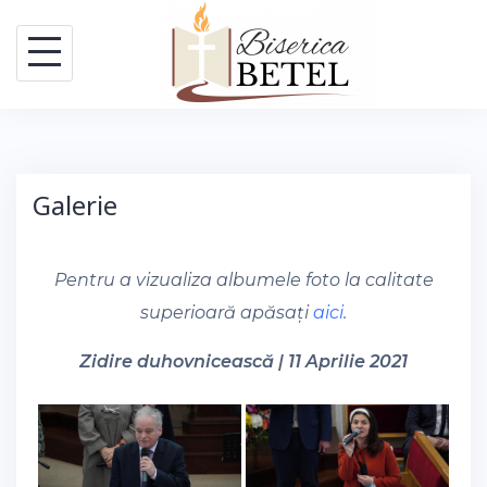
Skip
to
content
Galerie
Pentru a vizualiza albumele foto la calitate
superioară apăsați
aici
.
Zidire duhovnicească | 11 Aprilie 2021