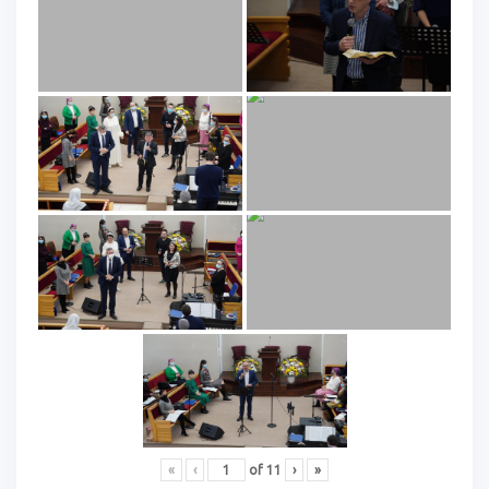
«
‹
of
11
›
»