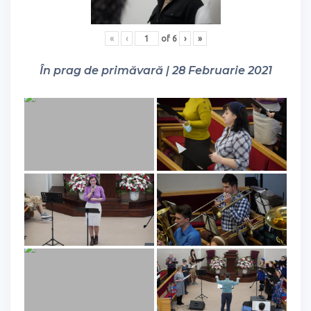
«
‹
of
6
›
»
În prag de primăvară | 28 Februarie 2021