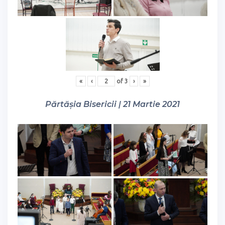
«
‹
of
3
›
»
Părtășia Bisericii | 21 Martie 2021