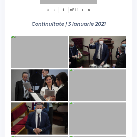
«
‹
of
11
›
»
Continuitate | 3 Ianuarie 2021