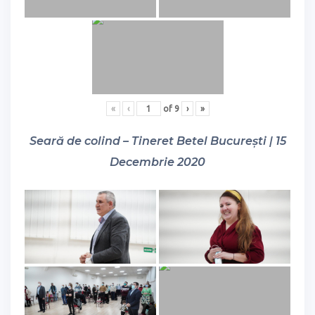
«
‹
of
9
›
»
Seară de colind – Tineret Betel București | 15
Decembrie 2020