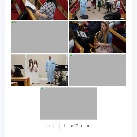
«
‹
of
7
›
»