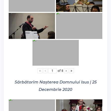
«
‹
of
8
›
»
Sărbătorim Nașterea Domnului Isus | 25
Decembrie 2020