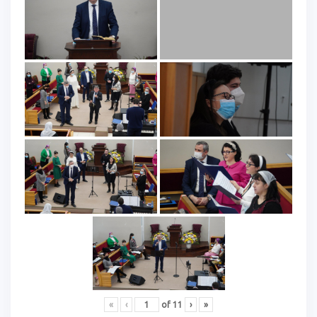
«
‹
of
11
›
»