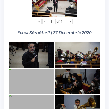
«
‹
of
4
›
»
Ecoul Sărbătorii | 27 Decembrie 2020