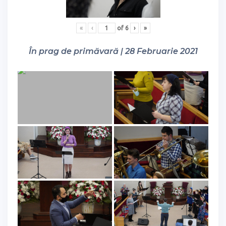
«
‹
of
6
›
»
În prag de primăvară | 28 Februarie 2021