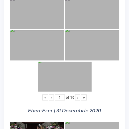
«
‹
of
10
›
»
Eben-Ezer | 31 Decembrie 2020