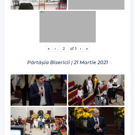
«
‹
of
3
›
»
Părtășia Bisericii | 21 Martie 2021