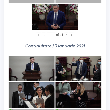
«
‹
of
11
›
»
Continuitate | 3 Ianuarie 2021