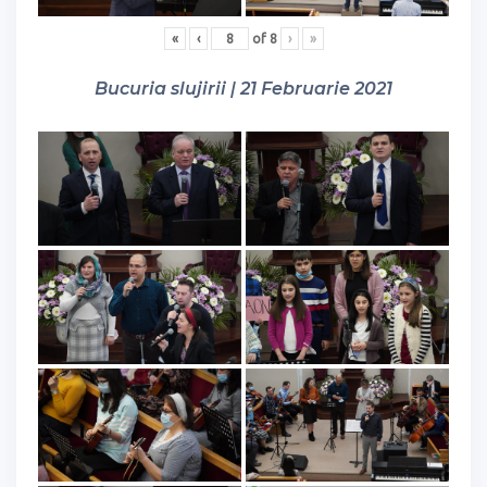
«
‹
of
8
›
»
Bucuria slujirii | 21 Februarie 2021