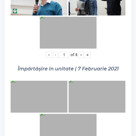
«
‹
of
8
›
»
Împărtășire în unitate | 7 Februarie 2021