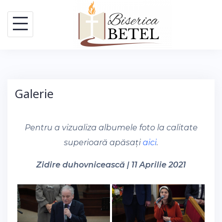
Skip
to
content
Galerie
Pentru a vizualiza albumele foto la calitate
superioară apăsați
aici
.
Zidire duhovnicească | 11 Aprilie 2021