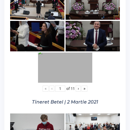
«
‹
of
11
›
»
Tineret Betel | 2 Martie 2021