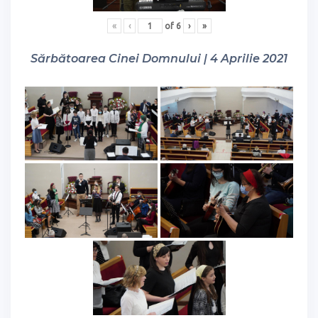
«
‹
of
6
›
»
Sărbătoarea Cinei Domnului | 4 Aprilie 2021