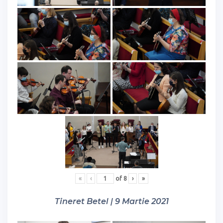
«
‹
of
8
›
»
Tineret Betel | 9 Martie 2021