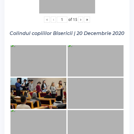
«
‹
of
15
›
»
Colindul copiiilor Bisericii | 20 Decembrie 2020