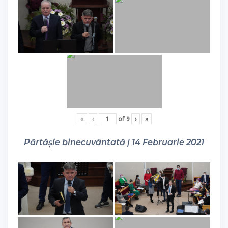
«
‹
of
9
›
»
Părtășie binecuvântată | 14 Februarie 2021