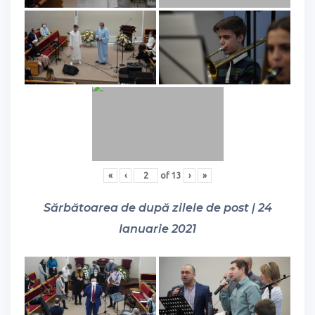
«
‹
of
13
›
»
Sărbătoarea de după zilele de post | 24
Ianuarie 2021