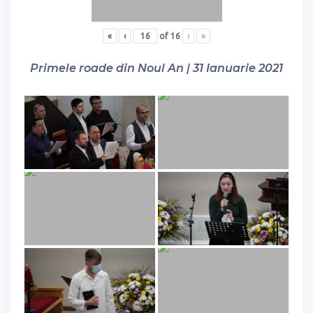
«
‹
of
16
›
»
Primele roade din Noul An | 31 Ianuarie 2021