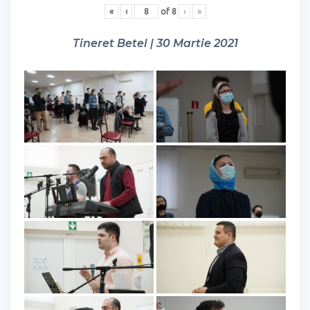
«
‹
of
8
›
»
Tineret Betel | 30 Martie 2021