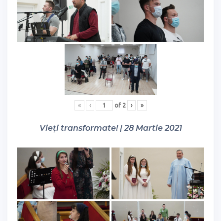
«
‹
of
2
›
»
Vieți transformate! | 28 Martie 2021