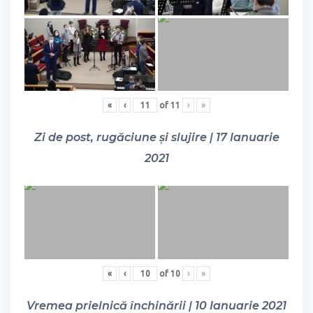
«
‹
of
11
›
»
Zi de post, rugăciune și slujire | 17 Ianuarie
2021
«
‹
of
10
›
»
Vremea prielnică închinării | 10 Ianuarie 2021