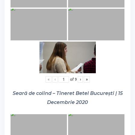
«
‹
of
9
›
»
Seară de colind – Tineret Betel București | 15
Decembrie 2020