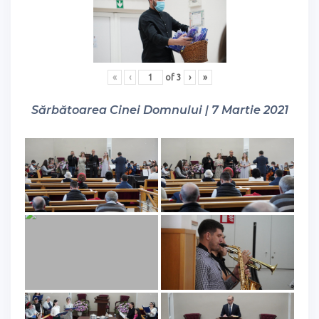
«
‹
of
3
›
»
Sărbătoarea Cinei Domnului | 7 Martie 2021