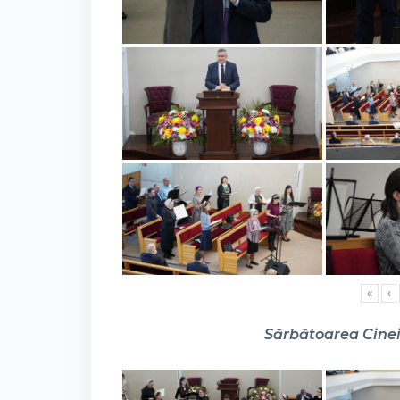
«
‹
Sărbătoarea Cinei 