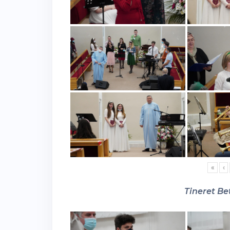
«
‹
Tineret Bet