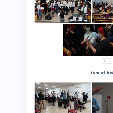
«
‹
Tineret Bet