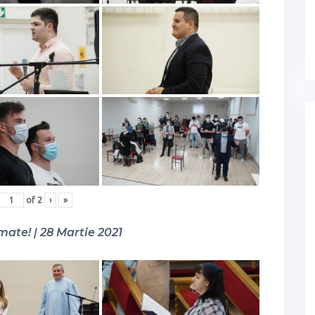
of
2
›
»
mate! | 28 Martie 2021