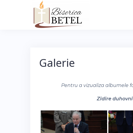
Skip
to
content
Galerie
Pentru a vizualiza albumele f
Zidire duhovnic