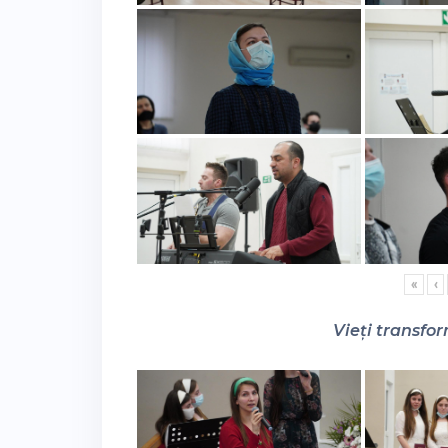
«
‹
Vieți transfor