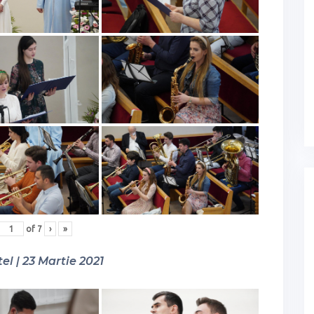
of
7
›
»
el | 23 Martie 2021