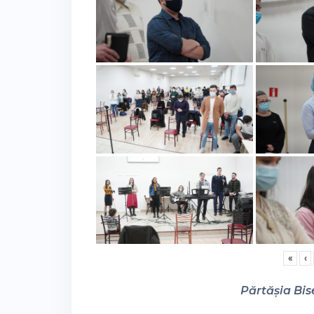
«
‹
Părtășia Bise