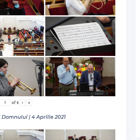
of
6
›
»
Domnului | 4 Aprilie 2021