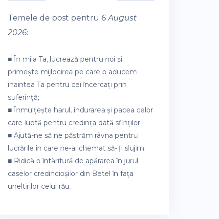
Temele de post pentru
6 August
2026
:
■ În mila Ta, lucrează pentru noi și
primește mijlocirea pe care o aducem
înaintea Ta pentru cei încercați prin
suferință;
■ Înmulțește harul, îndurarea și pacea celor
care luptă pentru credința dată sfinților ;
■ Ajută-ne să ne păstrăm râvna pentru
lucrările în care ne-ai chemat să-Ți slujim;
■ Ridică o întăritură de apărarea în jurul
caselor credincioșilor din Betel în fața
uneltirilor celui rău.