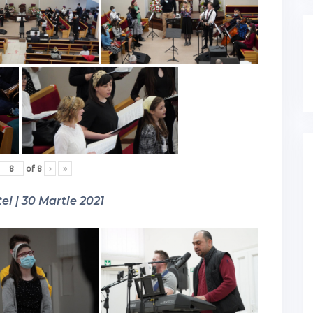
of
8
›
»
el | 30 Martie 2021