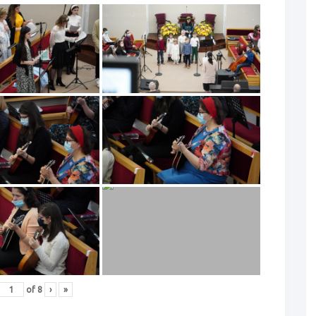
of
8
›
»