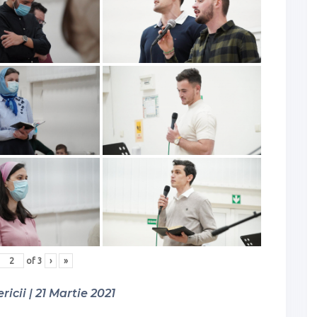
of
3
›
»
ricii | 21 Martie 2021