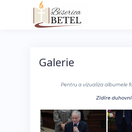
Skip
to
content
Galerie
Pentru a vizualiza albumele f
Zidire duhovnic