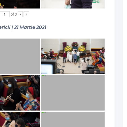
of
3
›
»
ricii | 21 Martie 2021