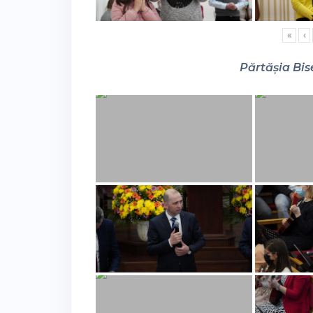
«
‹
Părtășia Bise