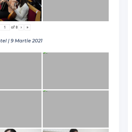
of
8
›
»
tel | 9 Martie 2021