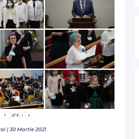
of
8
›
»
el | 30 Martie 2021