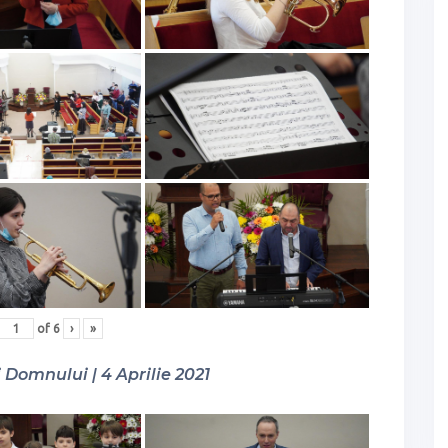
of
6
›
»
Domnului | 4 Aprilie 2021