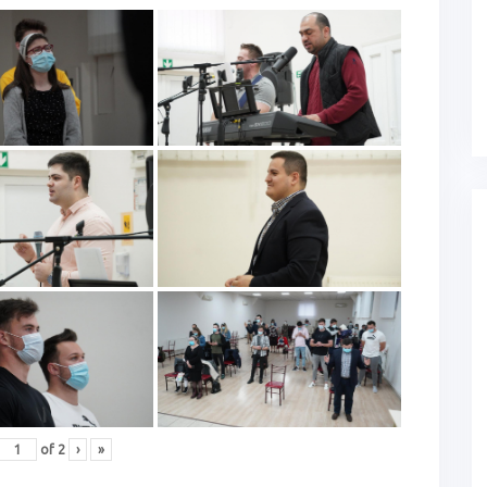
of
2
›
»