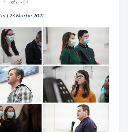
of
7
›
»
el | 23 Martie 2021