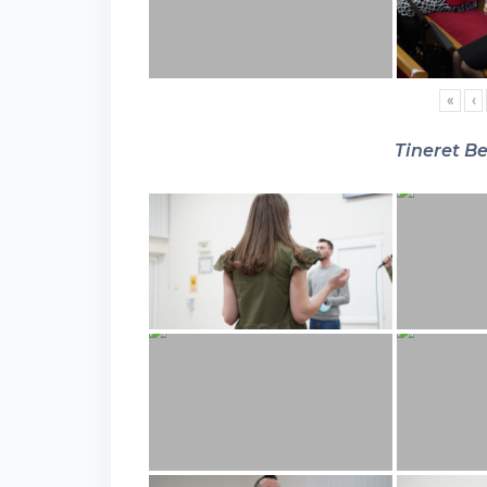
«
‹
Tineret Be