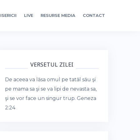
ISERICII
LIVE
RESURSE MEDIA
CONTACT
VERSETUL ZILEI
De aceea va lăsa omul pe tatăl său şi
pe mama sa şi se va lipi de nevasta sa,
şi se vor face un singur trup.
Geneza
2:24