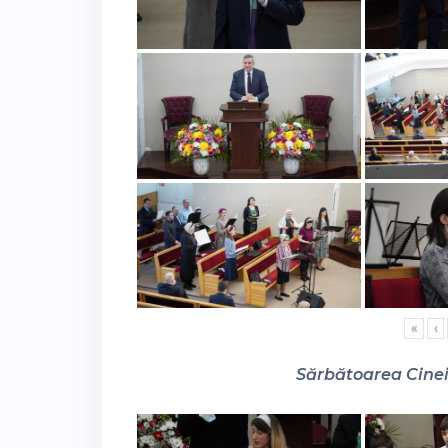
«
‹
Sărbătoarea Cinei 