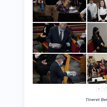
«
‹
Tineret Bet