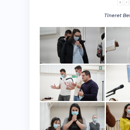
«
‹
Tineret Bet