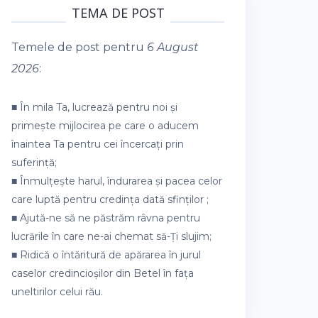
TEMA DE POST
Temele de post pentru
6 August
2026
:
■ În mila Ta, lucrează pentru noi și
primește mijlocirea pe care o aducem
înaintea Ta pentru cei încercați prin
suferință;
■ Înmulțește harul, îndurarea și pacea celor
care luptă pentru credința dată sfinților ;
■ Ajută-ne să ne păstrăm râvna pentru
lucrările în care ne-ai chemat să-Ți slujim;
■ Ridică o întăritură de apărarea în jurul
caselor credincioșilor din Betel în fața
uneltirilor celui rău.