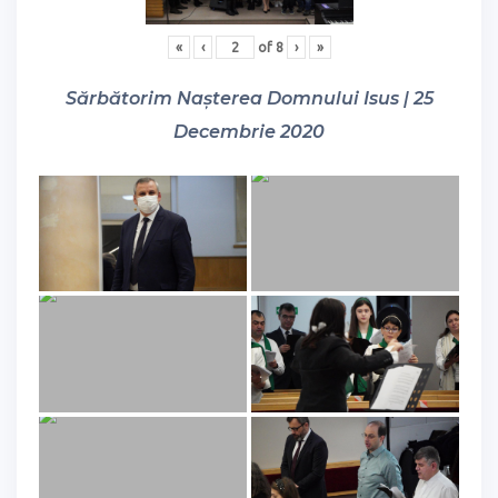
«
‹
of
8
›
»
Sărbătorim Nașterea Domnului Isus | 25
Decembrie 2020