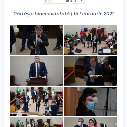
«
‹
of
9
›
»
Părtășie binecuvântată | 14 Februarie 2021