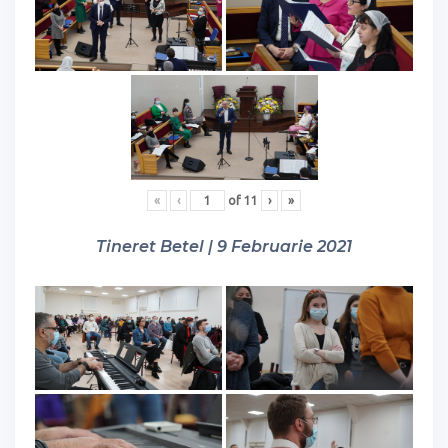
«
‹
of
11
›
»
Tineret Betel | 9 Februarie 2021