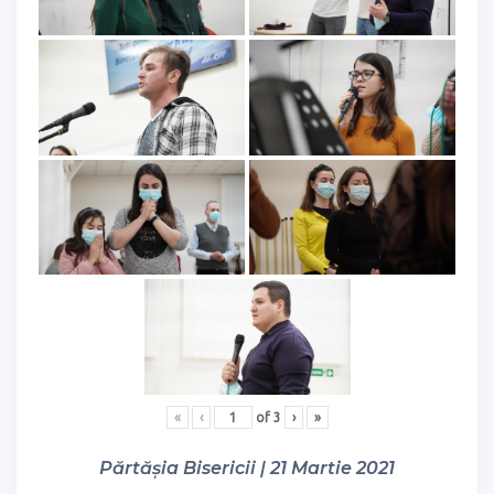
«
‹
of
3
›
»
Părtășia Bisericii | 21 Martie 2021