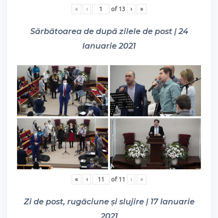
«
‹
of
13
›
»
Sărbătoarea de după zilele de post | 24
Ianuarie 2021
«
‹
of
11
›
»
Zi de post, rugăciune și slujire | 17 Ianuarie
2021