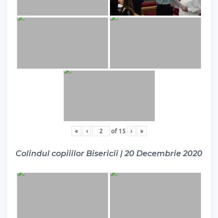
«
‹
of
15
›
»
Colindul copiiilor Bisericii | 20 Decembrie 2020