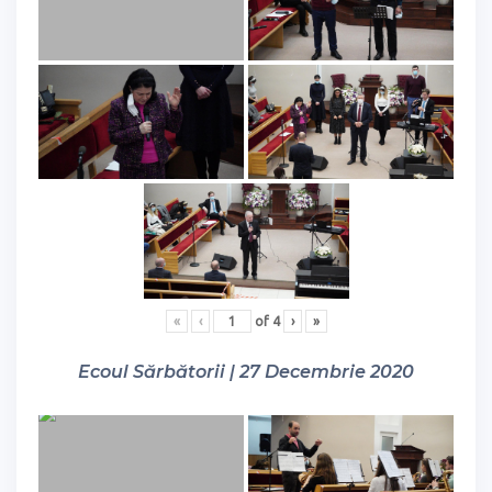
«
‹
of
4
›
»
Ecoul Sărbătorii | 27 Decembrie 2020