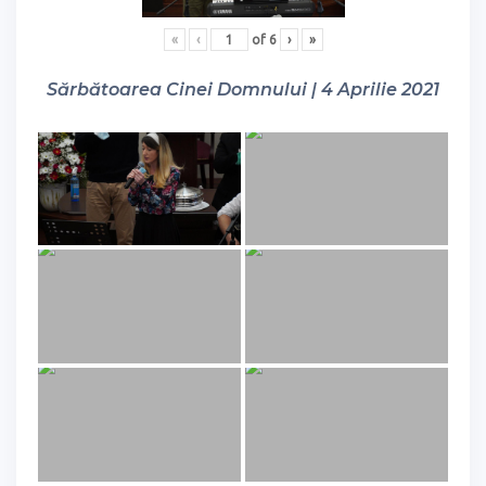
«
‹
of
6
›
»
Sărbătoarea Cinei Domnului | 4 Aprilie 2021