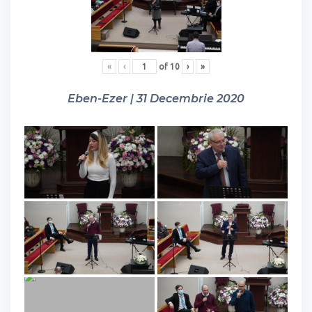
«
‹
of
10
›
»
Eben-Ezer | 31 Decembrie 2020