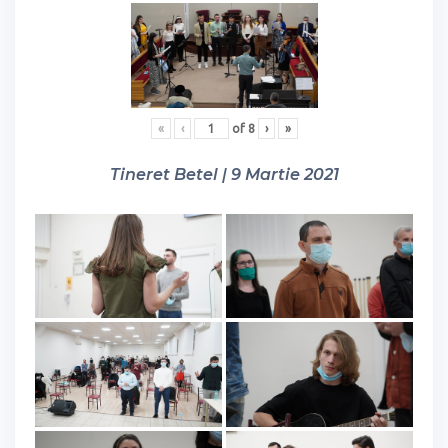
«
‹
of
8
›
»
Tineret Betel | 9 Martie 2021