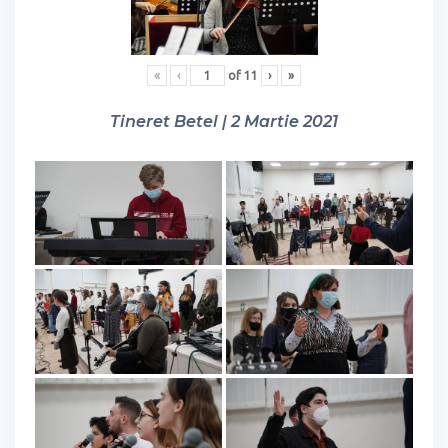
«
‹
of
11
›
»
Tineret Betel | 2 Martie 2021