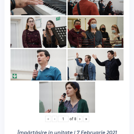
«
‹
of
8
›
»
Împărtășire în unitate | 7 Februarie 2021