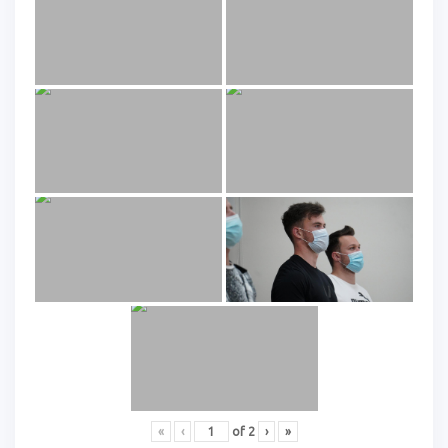
«
‹
of
2
›
»