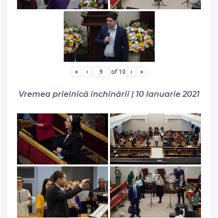
«
‹
of
10
›
»
Vremea prielnică închinării | 10 Ianuarie 2021