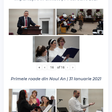
«
‹
of
16
›
»
Primele roade din Noul An | 31 Ianuarie 2021