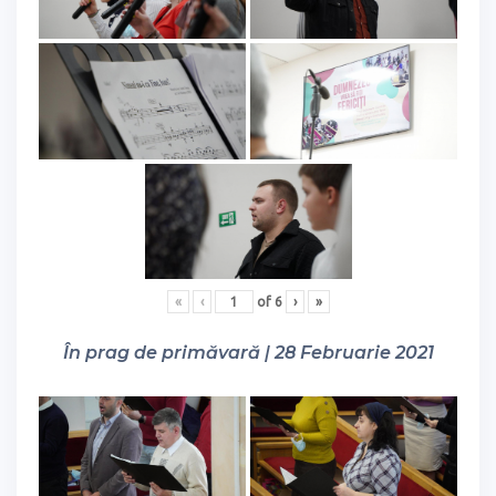
«
‹
of
6
›
»
În prag de primăvară | 28 Februarie 2021