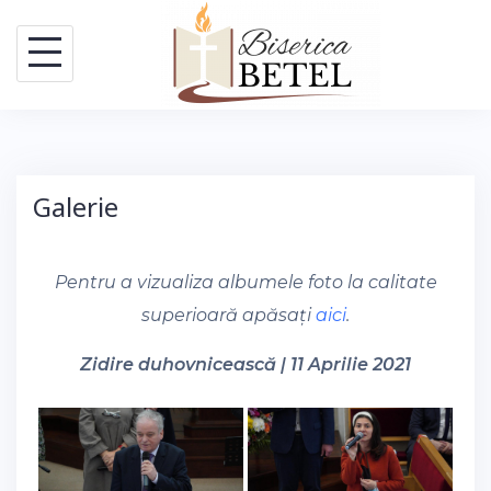
Skip
to
content
Galerie
Pentru a vizualiza albumele foto la calitate
superioară apăsați
aici
.
Zidire duhovnicească | 11 Aprilie 2021