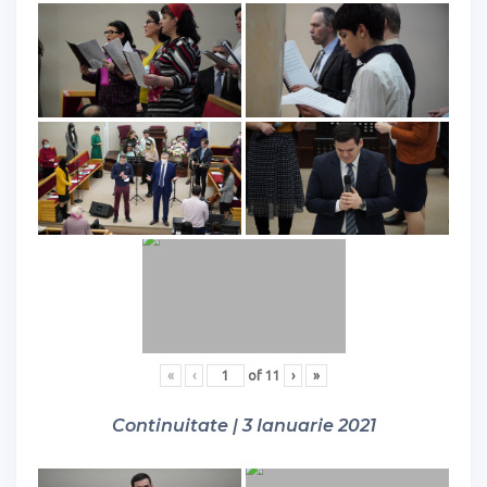
«
‹
of
11
›
»
Continuitate | 3 Ianuarie 2021