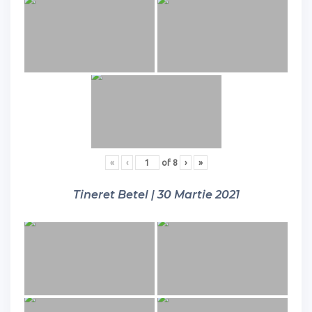
«
‹
of
8
›
»
Tineret Betel | 30 Martie 2021