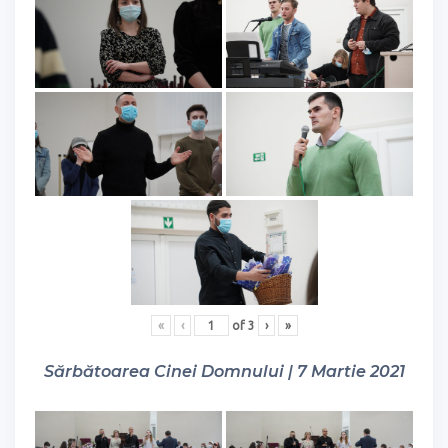
«
‹
of
3
›
»
Sărbătoarea Cinei Domnului | 7 Martie 2021