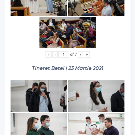
«
‹
of
7
›
»
Tineret Betel | 23 Martie 2021