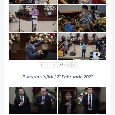
«
‹
of
8
›
»
Bucuria slujirii | 21 Februarie 2021