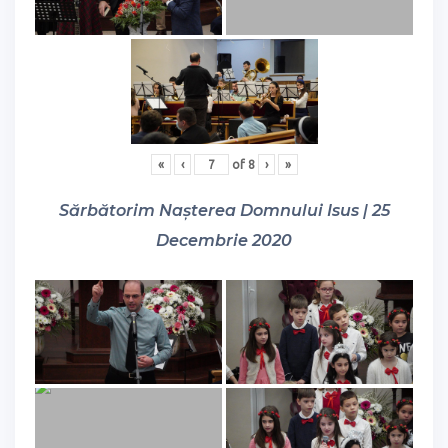
«
‹
of
8
›
»
Sărbătorim Nașterea Domnului Isus | 25
Decembrie 2020