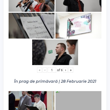
«
‹
of
6
›
»
În prag de primăvară | 28 Februarie 2021