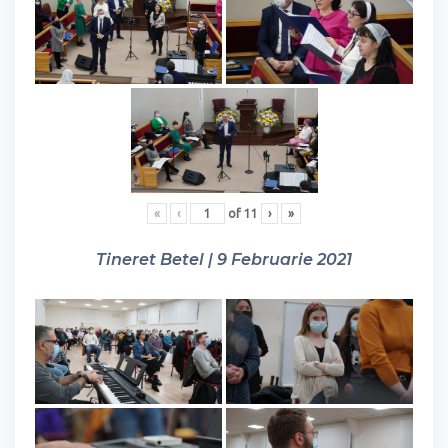
«
‹
of
11
›
»
Tineret Betel | 9 Februarie 2021