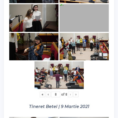
«
‹
of
8
›
»
Tineret Betel | 9 Martie 2021