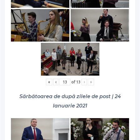
«
‹
of
13
›
»
Sărbătoarea de după zilele de post | 24
Ianuarie 2021