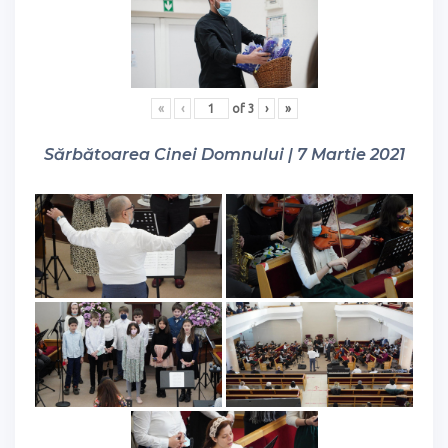
«
‹
of
3
›
»
Sărbătoarea Cinei Domnului | 7 Martie 2021