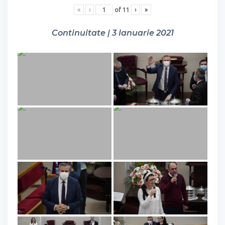
«
‹
of
11
›
»
Continuitate | 3 Ianuarie 2021