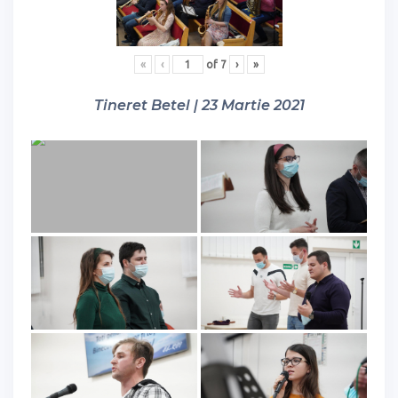
«
‹
of
7
›
»
Tineret Betel | 23 Martie 2021