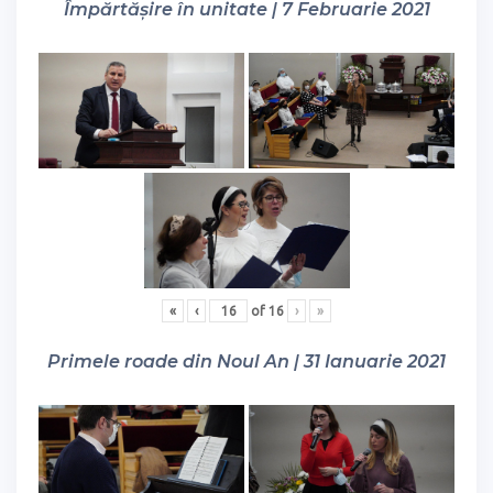
Împărtășire în unitate | 7 Februarie 2021
«
‹
of
16
›
»
Primele roade din Noul An | 31 Ianuarie 2021