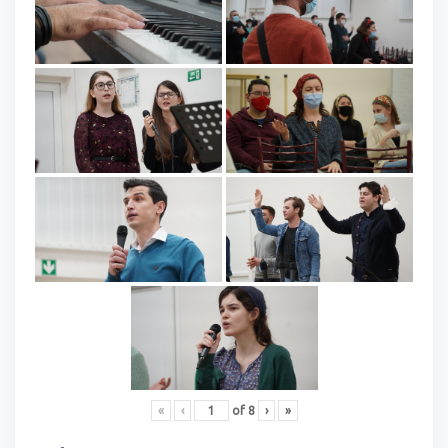
«
‹
of
8
›
»