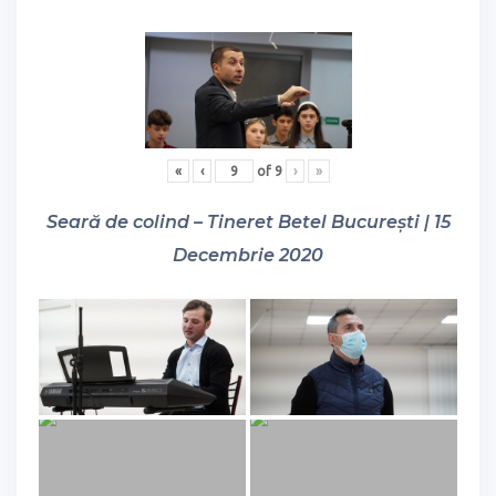
«
‹
of
9
›
»
Seară de colind – Tineret Betel București | 15
Decembrie 2020