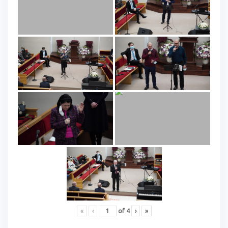
«
‹
of
4
›
»