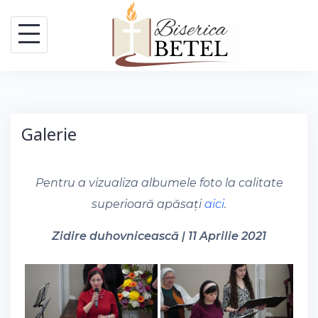
Skip
to
content
Galerie
Pentru a vizualiza albumele foto la calitate
superioară apăsați
aici
.
Zidire duhovnicească | 11 Aprilie 2021