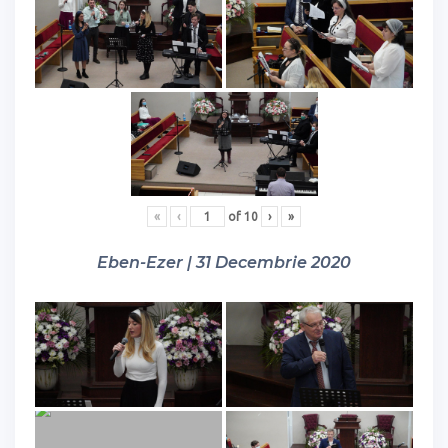
«
‹
of
10
›
»
Eben-Ezer | 31 Decembrie 2020