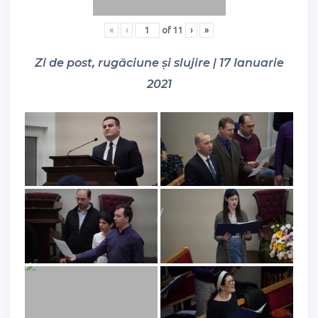
«
‹
of
11
›
»
Zi de post, rugăciune și slujire | 17 Ianuarie
2021