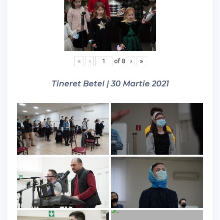
«
‹
of
8
›
»
Tineret Betel | 30 Martie 2021