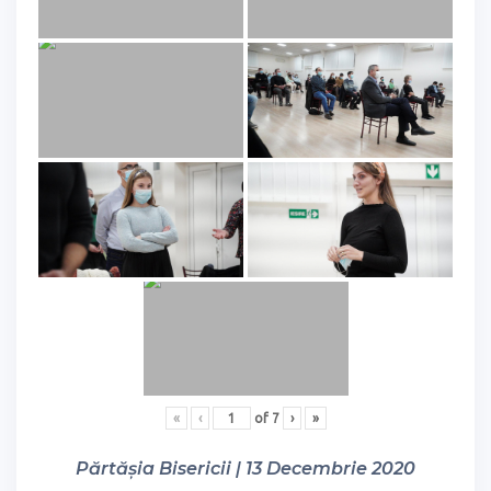
«
‹
of
7
›
»
Părtășia Bisericii | 13 Decembrie 2020