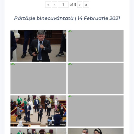
«
‹
of
9
›
»
Părtășie binecuvântată | 14 Februarie 2021