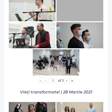
«
‹
of
2
›
»
Vieți transformate! | 28 Martie 2021