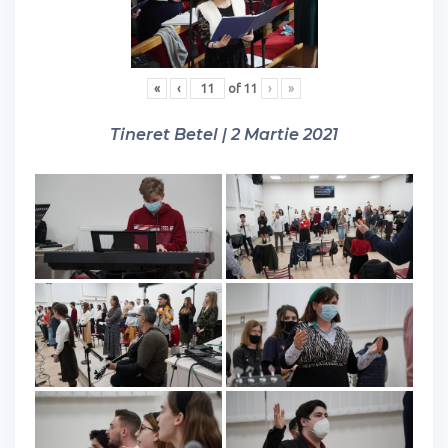
«
‹
of
11
›
»
Tineret Betel | 2 Martie 2021