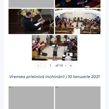
«
‹
of
10
›
»
Vremea prielnică închinării | 10 Ianuarie 2021