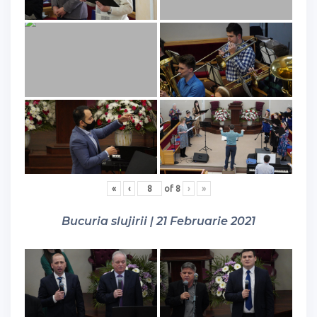
«
‹
of
8
›
»
Bucuria slujirii | 21 Februarie 2021