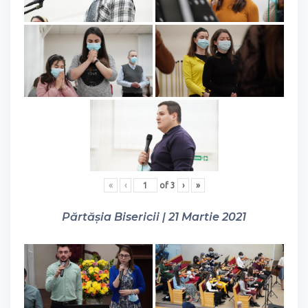
«
‹
of
3
›
»
Părtășia Bisericii | 21 Martie 2021