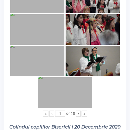
«
‹
of
15
›
»
Colindul copiiilor Bisericii | 20 Decembrie 2020