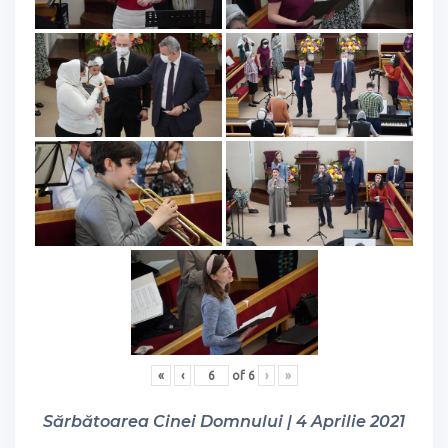
«
‹
of
6
›
»
Sărbătoarea Cinei Domnului | 4 Aprilie 2021