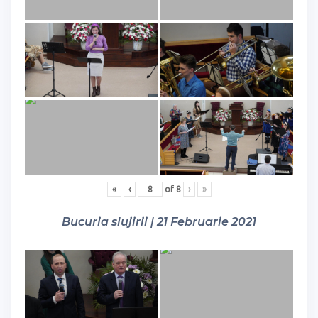
«
‹
of
8
›
»
Bucuria slujirii | 21 Februarie 2021