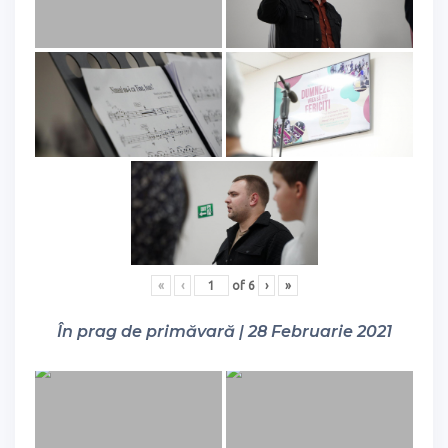
«
‹
of
6
›
»
În prag de primăvară | 28 Februarie 2021