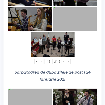
«
‹
of
13
›
»
Sărbătoarea de după zilele de post | 24
Ianuarie 2021