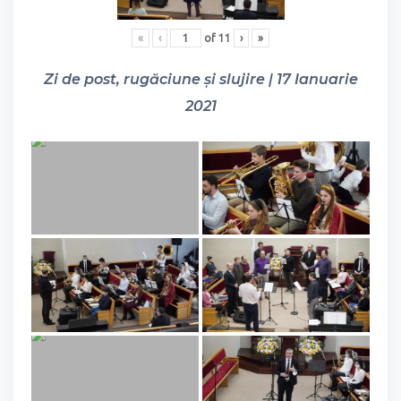
«
‹
of
11
›
»
Zi de post, rugăciune și slujire | 17 Ianuarie
2021