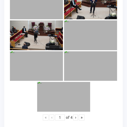
«
‹
of
4
›
»