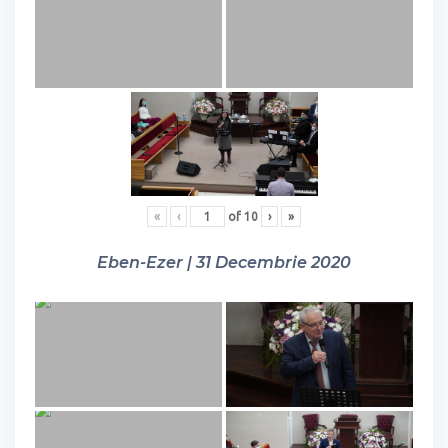
«
‹
of
10
›
»
Eben-Ezer | 31 Decembrie 2020