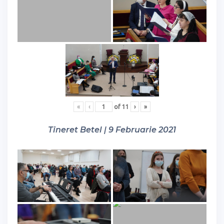
«
‹
of
11
›
»
Tineret Betel | 9 Februarie 2021