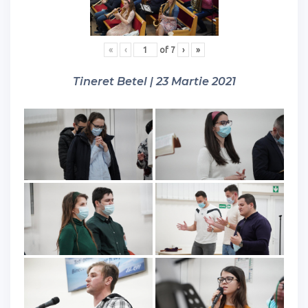
«
‹
of
7
›
»
Tineret Betel | 23 Martie 2021