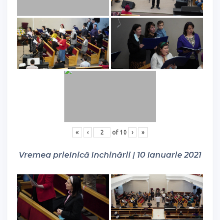
«
‹
of
10
›
»
Vremea prielnică închinării | 10 Ianuarie 2021