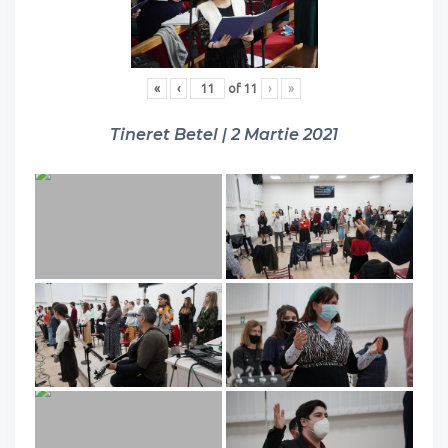
«
‹
of
11
›
»
Tineret Betel | 2 Martie 2021