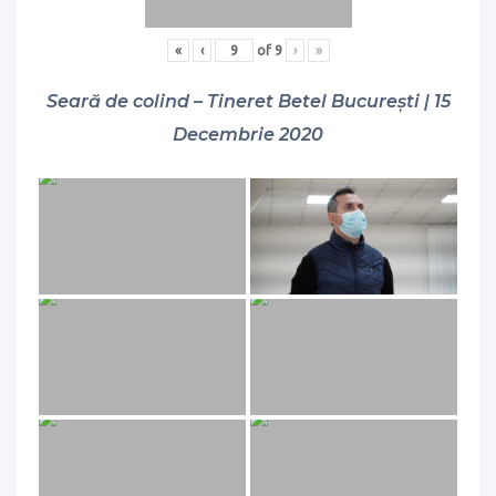
«
‹
of
9
›
»
Seară de colind – Tineret Betel București | 15
Decembrie 2020