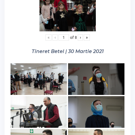
«
‹
of
8
›
»
Tineret Betel | 30 Martie 2021