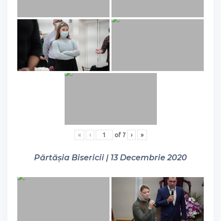
«
‹
of
7
›
»
Părtășia Bisericii | 13 Decembrie 2020