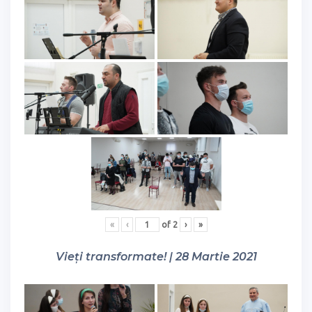
«
‹
of
2
›
»
Vieți transformate! | 28 Martie 2021