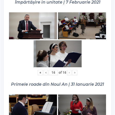
Împărtășire în unitate | 7 Februarie 2021
«
‹
of
16
›
»
Primele roade din Noul An | 31 Ianuarie 2021