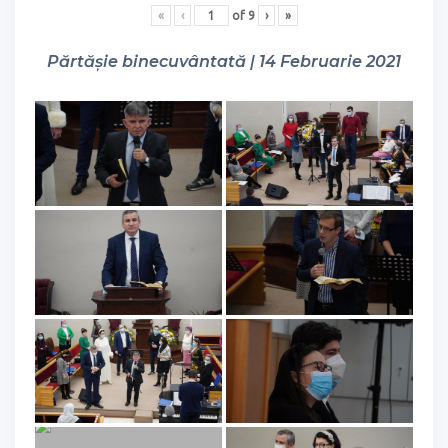
«
‹
of
9
›
»
Părtășie binecuvântată | 14 Februarie 2021