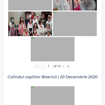
«
‹
of
15
›
»
Colindul copiiilor Bisericii | 20 Decembrie 2020