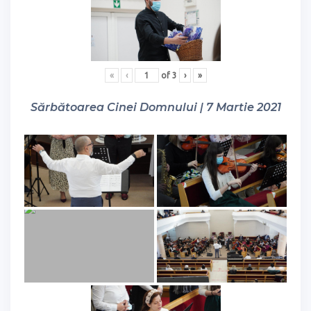
«
‹
of
3
›
»
Sărbătoarea Cinei Domnului | 7 Martie 2021