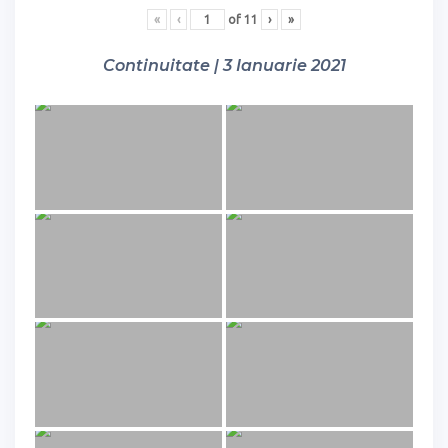
«
‹
of
11
›
»
Continuitate | 3 Ianuarie 2021