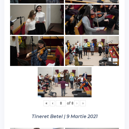
«
‹
of
8
›
»
Tineret Betel | 9 Martie 2021