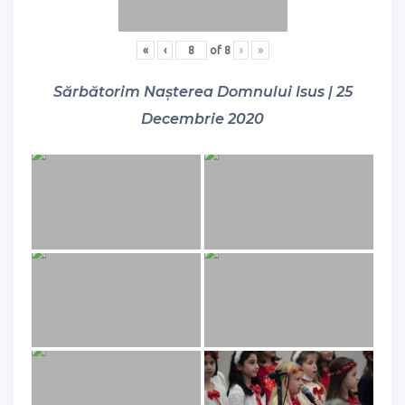
«
‹
of
8
›
»
Sărbătorim Nașterea Domnului Isus | 25
Decembrie 2020