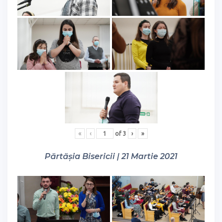
«
‹
of
3
›
»
Părtășia Bisericii | 21 Martie 2021