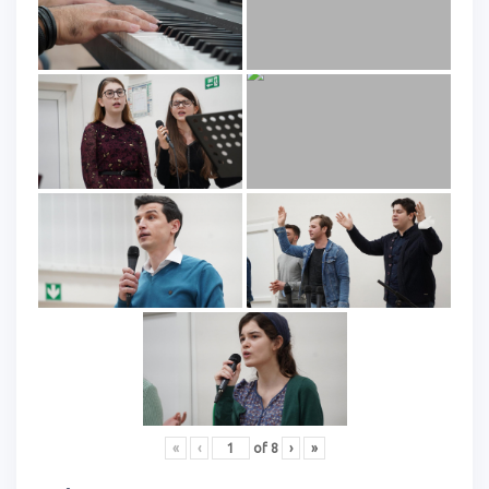
«
‹
of
8
›
»