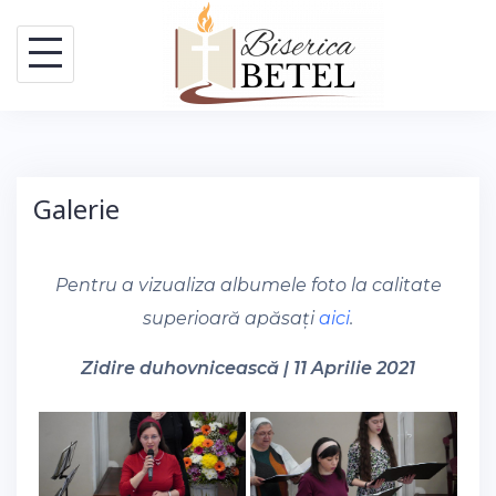
Skip
to
content
Galerie
Pentru a vizualiza albumele foto la calitate
superioară apăsați
aici
.
Zidire duhovnicească | 11 Aprilie 2021