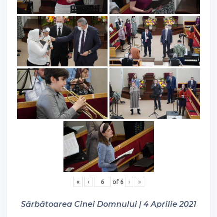
«
‹
of
6
›
»
Sărbătoarea Cinei Domnului | 4 Aprilie 2021