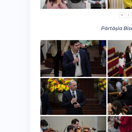
«
‹
Părtășia Bise