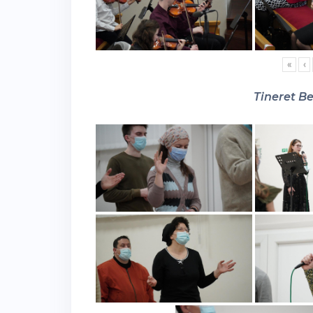
«
‹
Tineret Be