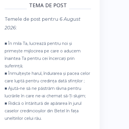
TEMA DE POST
Temele de post pentru
6 August
2026
:
■ În mila Ta, lucrează pentru noi și
primește mijlocirea pe care o aducem
înaintea Ta pentru cei încercați prin
suferință;
■ Înmulțește harul, îndurarea și pacea celor
care luptă pentru credința dată sfinților ;
■ Ajută-ne să ne păstrăm râvna pentru
lucrările în care ne-ai chemat să-Ți slujim;
■ Ridică o întăritură de apărarea în jurul
caselor credincioșilor din Betel în fața
uneltirilor celui rău.