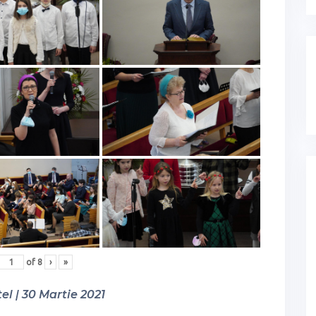
of
8
›
»
el | 30 Martie 2021