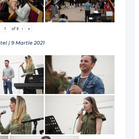
of
8
›
»
tel | 9 Martie 2021