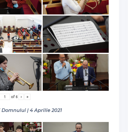
of
6
›
»
Domnului | 4 Aprilie 2021