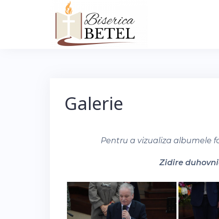
Skip
to
content
Galerie
Pentru a vizualiza albumele f
Zidire duhovnic