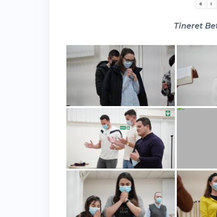
«
‹
Tineret Bet