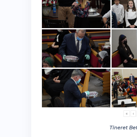
«
‹
Tineret Bet