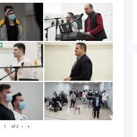
of
2
›
»