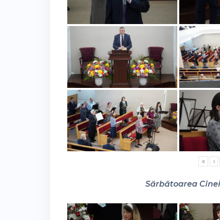
«
‹
Sărbătoarea Cinei 