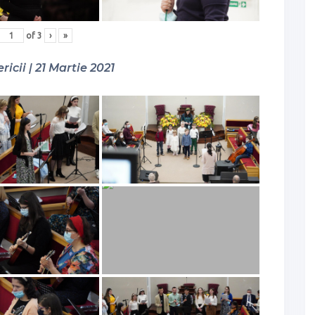
of
3
›
»
ricii | 21 Martie 2021