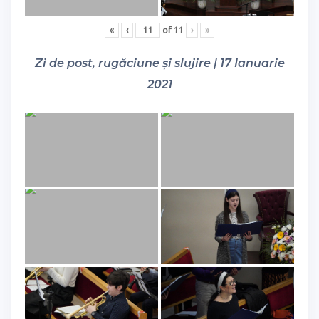
«
‹
of
11
›
»
Zi de post, rugăciune și slujire | 17 Ianuarie
2021