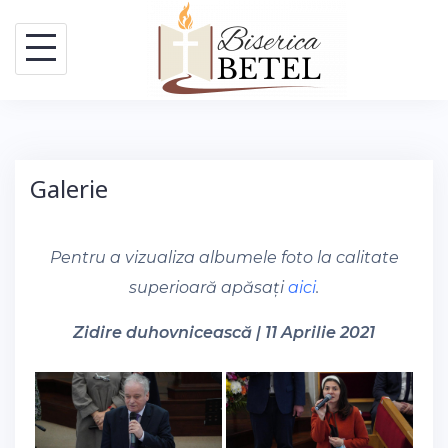
Skip
to
content
Galerie
Pentru a vizualiza albumele foto la calitate
superioară apăsați
aici
.
Zidire duhovnicească | 11 Aprilie 2021