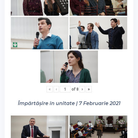
«
‹
of
8
›
»
Împărtășire în unitate | 7 Februarie 2021