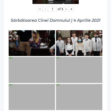
«
‹
of
6
›
»
Sărbătoarea Cinei Domnului | 4 Aprilie 2021