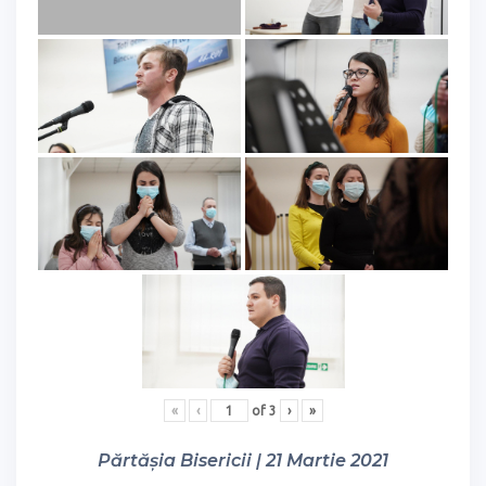
«
‹
of
3
›
»
Părtășia Bisericii | 21 Martie 2021