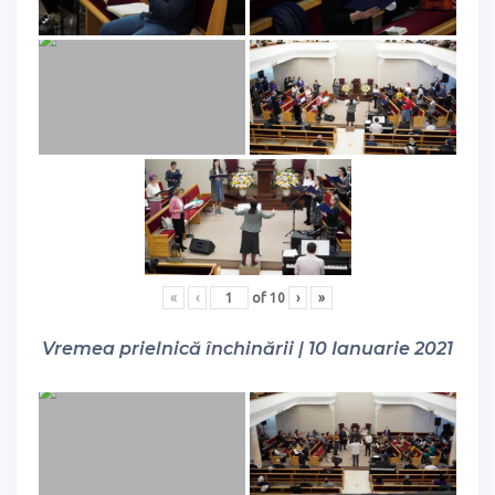
«
‹
of
10
›
»
Vremea prielnică închinării | 10 Ianuarie 2021