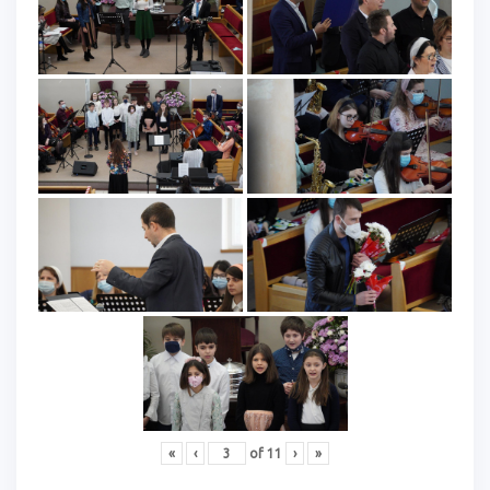
«
‹
of
11
›
»