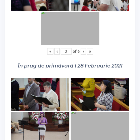
«
‹
of
6
›
»
În prag de primăvară | 28 Februarie 2021