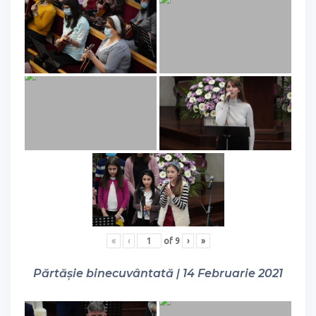
«
‹
of
9
›
»
Părtășie binecuvântată | 14 Februarie 2021