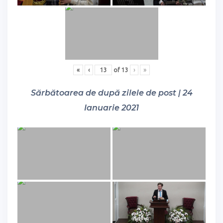
«
‹
of
13
›
»
Sărbătoarea de după zilele de post | 24
Ianuarie 2021