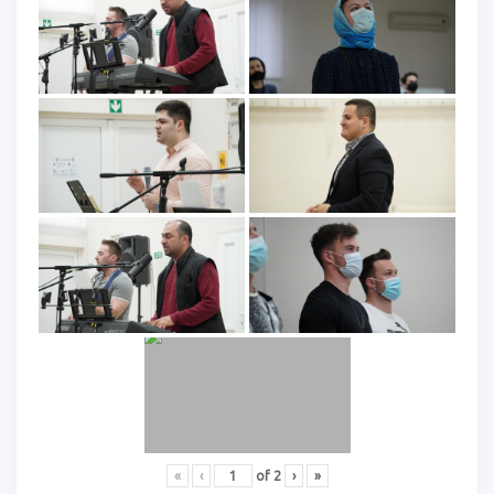
«
‹
of
2
›
»