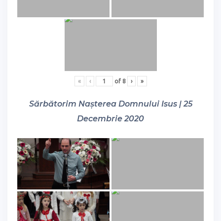
«
‹
of
8
›
»
Sărbătorim Nașterea Domnului Isus | 25
Decembrie 2020