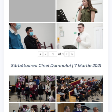
«
‹
of
3
›
»
Sărbătoarea Cinei Domnului | 7 Martie 2021