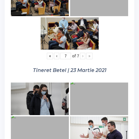
«
‹
of
7
›
»
Tineret Betel | 23 Martie 2021