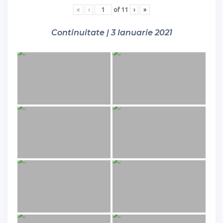
«
‹
of
11
›
»
Continuitate | 3 Ianuarie 2021