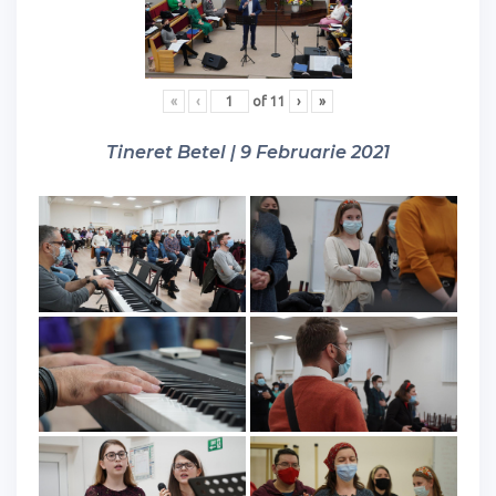
«
‹
of
11
›
»
Tineret Betel | 9 Februarie 2021