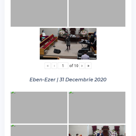
«
‹
of
10
›
»
Eben-Ezer | 31 Decembrie 2020