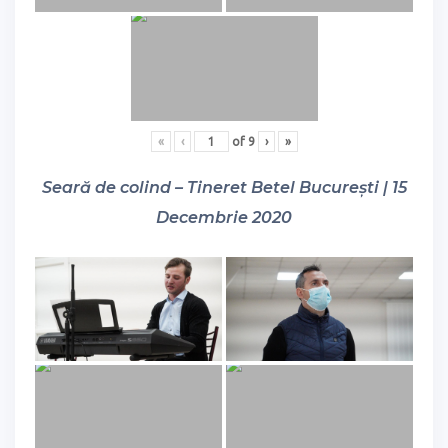
«
‹
of
9
›
»
Seară de colind – Tineret Betel București | 15
Decembrie 2020