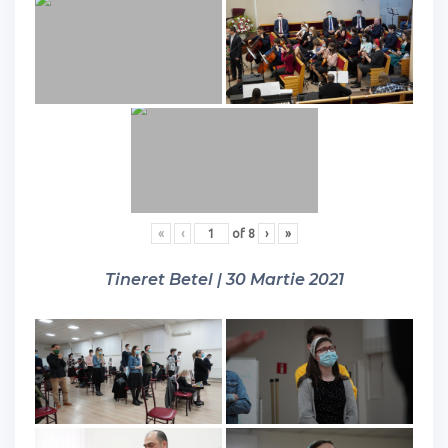
«
‹
of
8
›
»
Tineret Betel | 30 Martie 2021