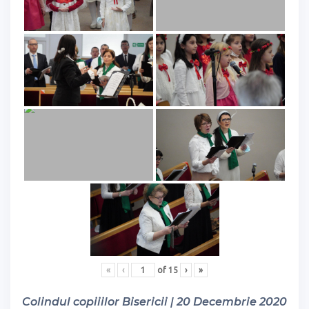
«
‹
of
15
›
»
Colindul copiiilor Bisericii | 20 Decembrie 2020