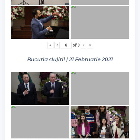
«
‹
of
8
›
»
Bucuria slujirii | 21 Februarie 2021