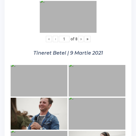
«
‹
of
8
›
»
Tineret Betel | 9 Martie 2021