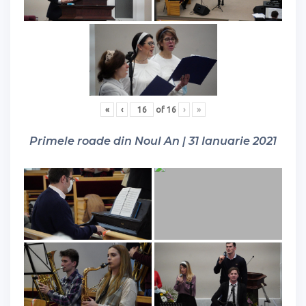
«
‹
of
16
›
»
Primele roade din Noul An | 31 Ianuarie 2021