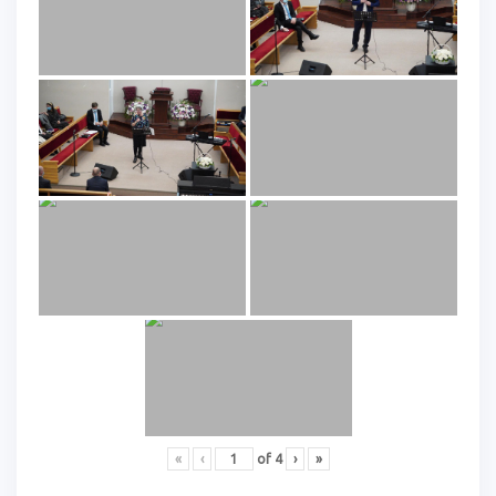
«
‹
of
4
›
»