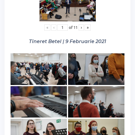
«
‹
of
11
›
»
Tineret Betel | 9 Februarie 2021