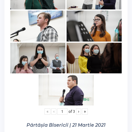
«
‹
of
3
›
»
Părtășia Bisericii | 21 Martie 2021