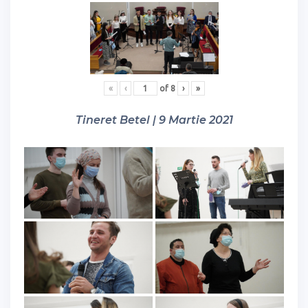
«
‹
of
8
›
»
Tineret Betel | 9 Martie 2021