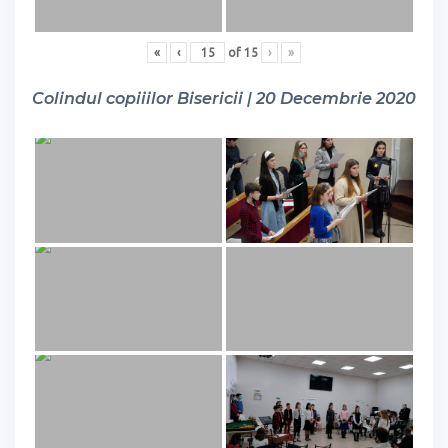
«
‹
of
15
›
»
Colindul copiiilor Bisericii | 20 Decembrie 2020