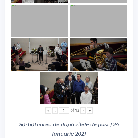
«
‹
of
13
›
»
Sărbătoarea de după zilele de post | 24
Ianuarie 2021