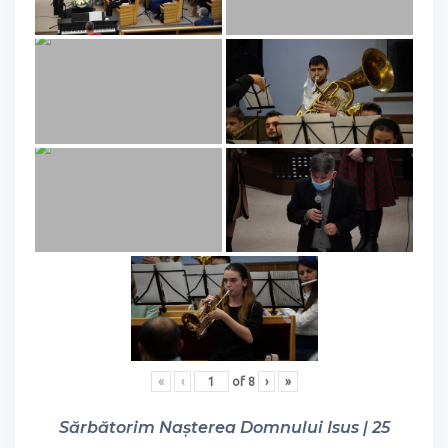
«
‹
of
8
›
»
Sărbătorim Nașterea Domnului Isus | 25