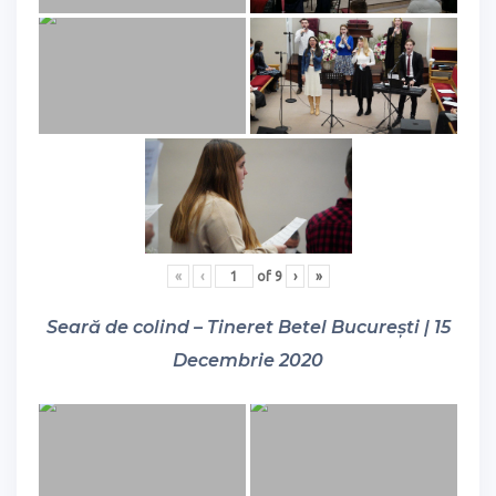
«
‹
of
9
›
»
Seară de colind – Tineret Betel București | 15
Decembrie 2020