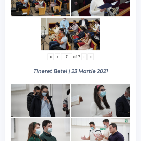
«
‹
of
7
›
»
Tineret Betel | 23 Martie 2021