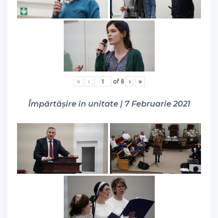
«
‹
of
8
›
»
Împărtășire în unitate | 7 Februarie 2021