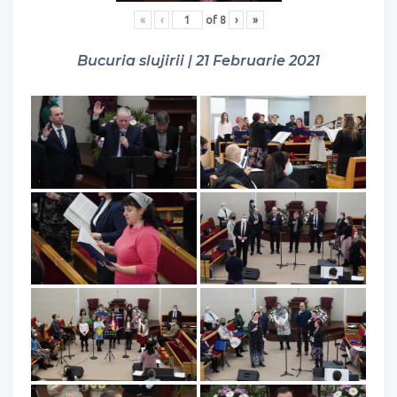
«
‹
of
8
›
»
Bucuria slujirii | 21 Februarie 2021