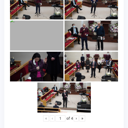
«
‹
of
4
›
»