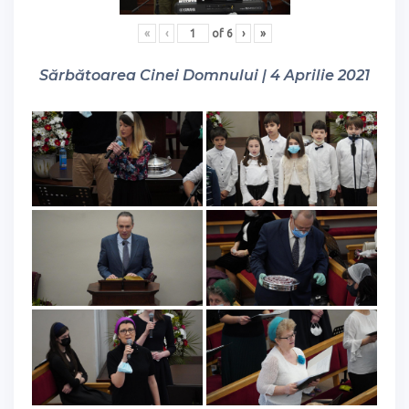
«
‹
of
6
›
»
Sărbătoarea Cinei Domnului | 4 Aprilie 2021