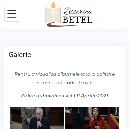
Skip
to
content
Galerie
Pentru a vizualiza albumele foto la calitate
superioară apăsați
aici
.
Zidire duhovnicească | 11 Aprilie 2021