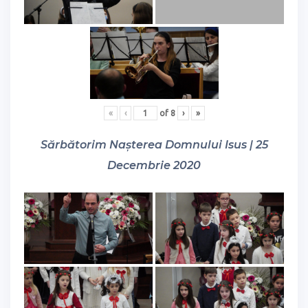
«
‹
of
8
›
»
Sărbătorim Nașterea Domnului Isus | 25
Decembrie 2020