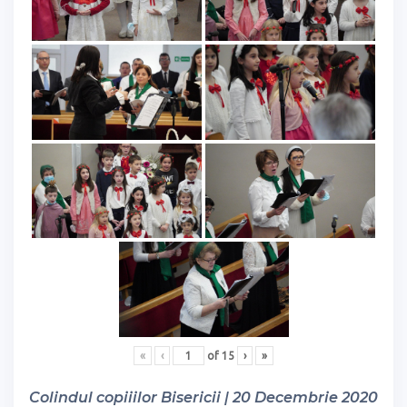
«
‹
of
15
›
»
Colindul copiiilor Bisericii | 20 Decembrie 2020