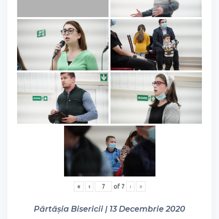
«
‹
of
7
›
»
Părtășia Bisericii | 13 Decembrie 2020