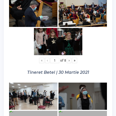
«
‹
of
8
›
»
Tineret Betel | 30 Martie 2021