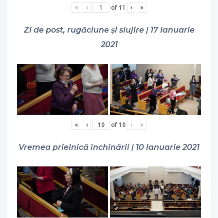
«
‹
of
11
›
»
Zi de post, rugăciune și slujire | 17 Ianuarie
2021
«
‹
of
10
›
»
Vremea prielnică închinării | 10 Ianuarie 2021