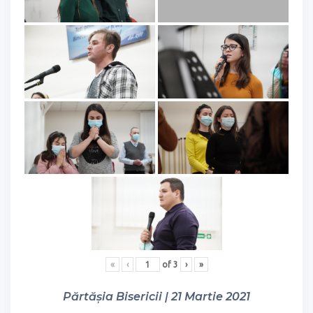
«
‹
of
3
›
»
Părtășia Bisericii | 21 Martie 2021