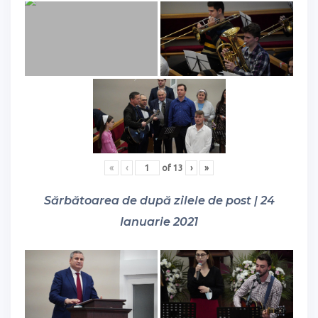
«
‹
of
13
›
»
Sărbătoarea de după zilele de post | 24
Ianuarie 2021