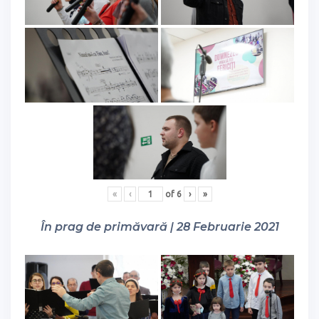
«
‹
of
6
›
»
În prag de primăvară | 28 Februarie 2021