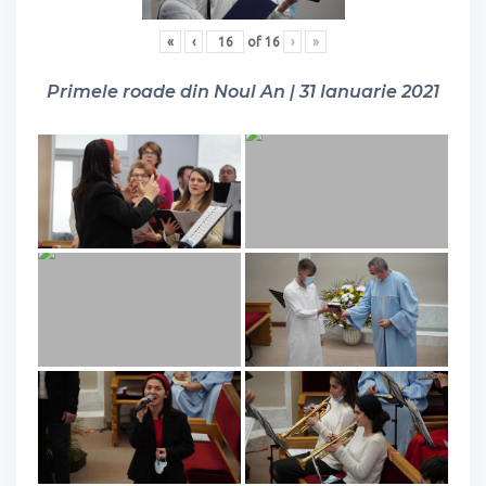
«
‹
of
16
›
»
Primele roade din Noul An | 31 Ianuarie 2021