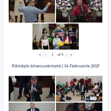
«
‹
of
9
›
»
Părtășie binecuvântată | 14 Februarie 2021