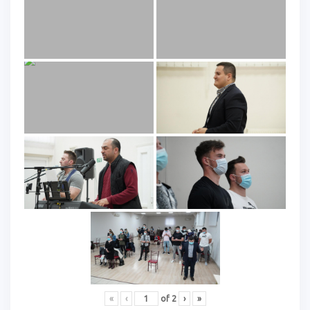
«
‹
of
2
›
»