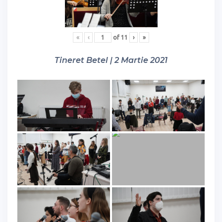
«
‹
of
11
›
»
Tineret Betel | 2 Martie 2021