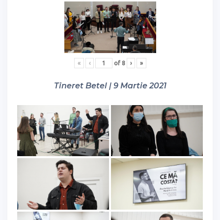
«
‹
of
8
›
»
Tineret Betel | 9 Martie 2021