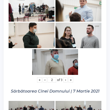
«
‹
of
3
›
»
Sărbătoarea Cinei Domnului | 7 Martie 2021