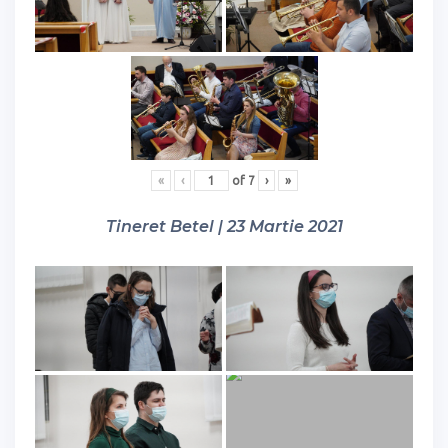
«
‹
of
7
›
»
Tineret Betel | 23 Martie 2021