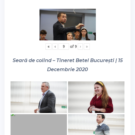
«
‹
of
9
›
»
Seară de colind – Tineret Betel București | 15
Decembrie 2020