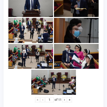
«
‹
of
11
›
»