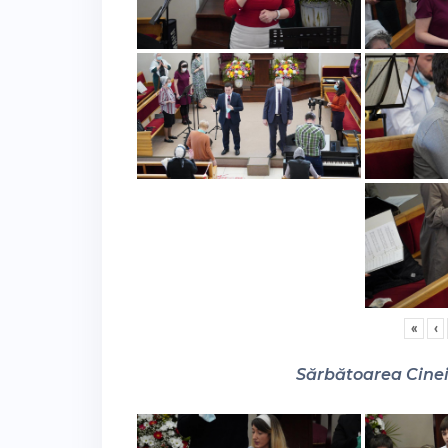
«
‹
Sărbătoarea Cinei 