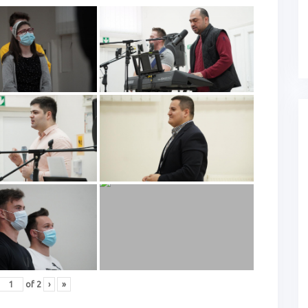
of
2
›
»