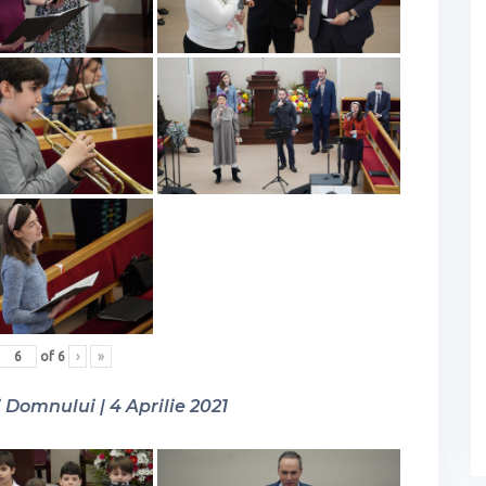
of
6
›
»
Domnului | 4 Aprilie 2021