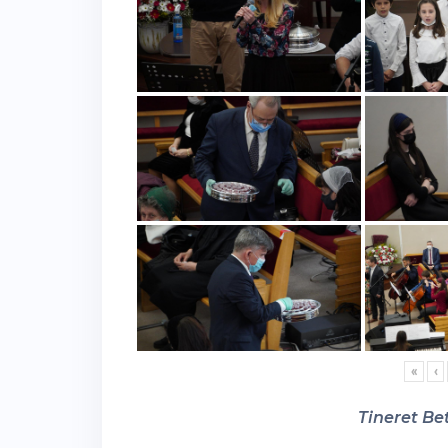
«
‹
Tineret Bet