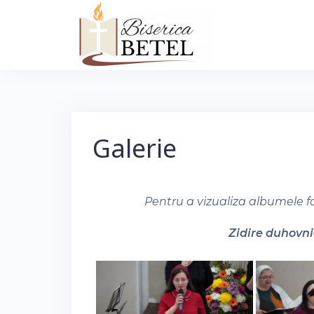
Skip
to
content
Galerie
Pentru a vizualiza albumele f
Zidire duhovnic