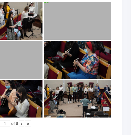
of
8
›
»