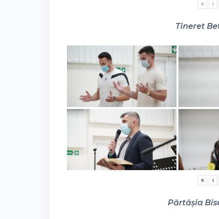
«
‹
Tineret Bet
«
‹
Părtășia Bise