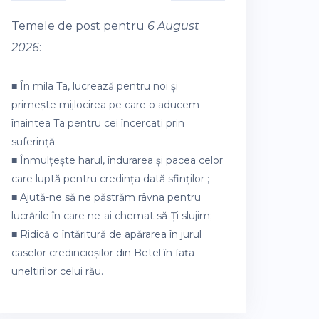
Temele de post pentru
6 August
2026
:
■ În mila Ta, lucrează pentru noi și
primește mijlocirea pe care o aducem
înaintea Ta pentru cei încercați prin
suferință;
■ Înmulțește harul, îndurarea și pacea celor
care luptă pentru credința dată sfinților ;
■ Ajută-ne să ne păstrăm râvna pentru
lucrările în care ne-ai chemat să-Ți slujim;
■ Ridică o întăritură de apărarea în jurul
caselor credincioșilor din Betel în fața
uneltirilor celui rău.