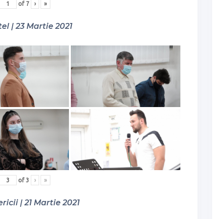
of
7
›
»
el | 23 Martie 2021
of
3
›
»
ricii | 21 Martie 2021