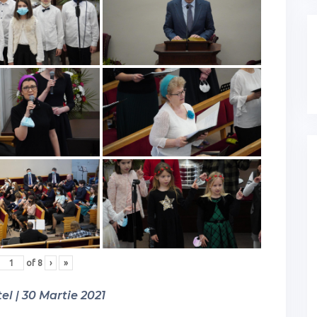
of
8
›
»
el | 30 Martie 2021