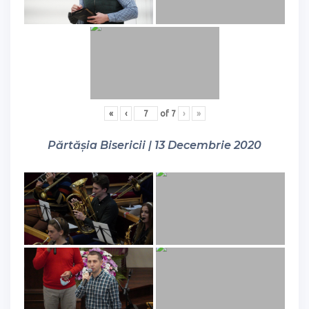
«
‹
of
7
›
»
Părtășia Bisericii | 13 Decembrie 2020