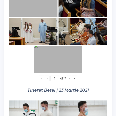
«
‹
of
7
›
»
Tineret Betel | 23 Martie 2021