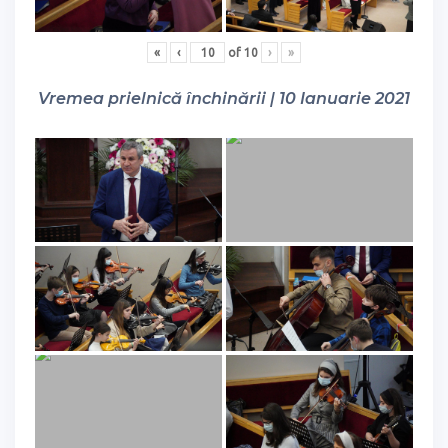
«
‹
of
10
›
»
Vremea prielnică închinării | 10 Ianuarie 2021