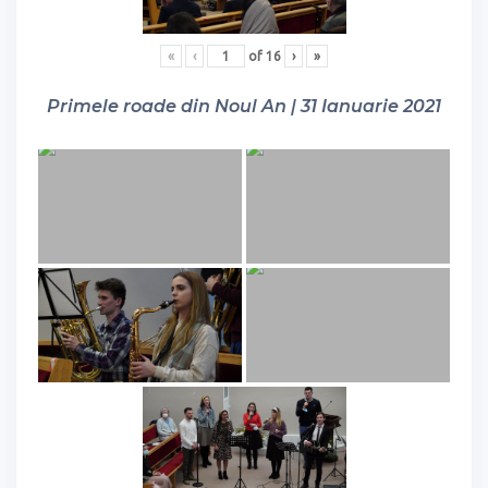
«
‹
of
16
›
»
Primele roade din Noul An | 31 Ianuarie 2021