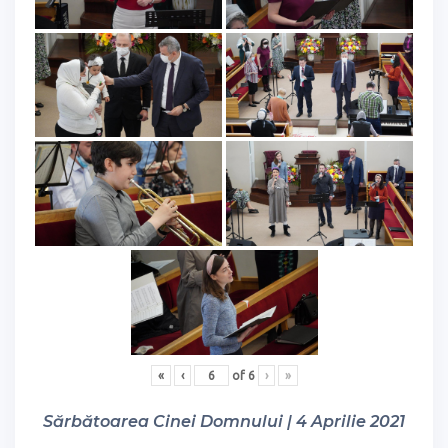
«
‹
of
6
›
»
Sărbătoarea Cinei Domnului | 4 Aprilie 2021