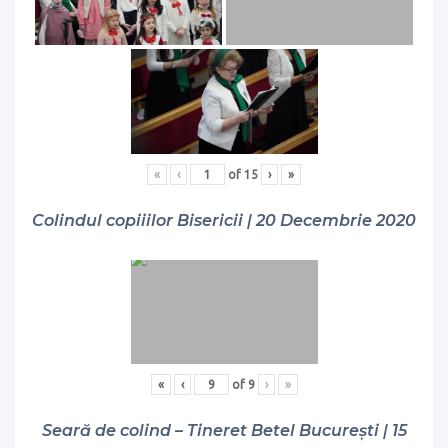
«
‹
of
15
›
»
Colindul copiiilor Bisericii | 20 Decembrie 2020
«
‹
of
9
›
»
Seară de colind – Tineret Betel București | 15