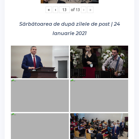
«
‹
of
13
›
»
Sărbătoarea de după zilele de post | 24
Ianuarie 2021