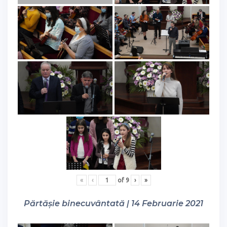
«
‹
of
9
›
»
Părtășie binecuvântată | 14 Februarie 2021