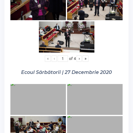
«
‹
of
4
›
»
Ecoul Sărbătorii | 27 Decembrie 2020