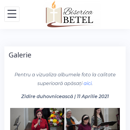
Skip
to
content
Galerie
Pentru a vizualiza albumele foto la calitate
superioară apăsați
aici
.
Zidire duhovnicească | 11 Aprilie 2021