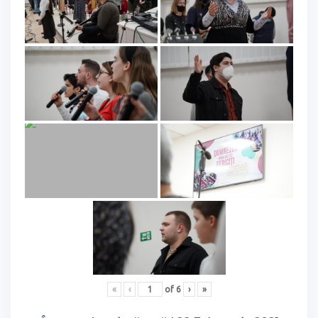
«
‹
of
6
›
»