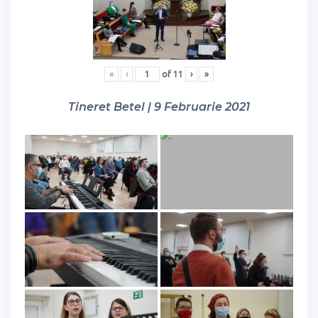
«
‹
of
11
›
»
Tineret Betel | 9 Februarie 2021