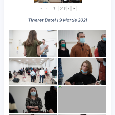
«
‹
of
8
›
»
Tineret Betel | 9 Martie 2021