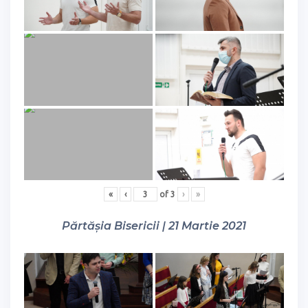
«
‹
of
3
›
»
Părtășia Bisericii | 21 Martie 2021