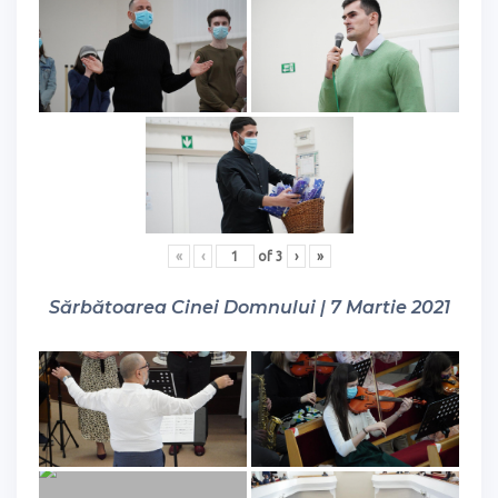
«
‹
of
3
›
»
Sărbătoarea Cinei Domnului | 7 Martie 2021