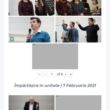
«
‹
of
8
›
»
Împărtășire în unitate | 7 Februarie 2021