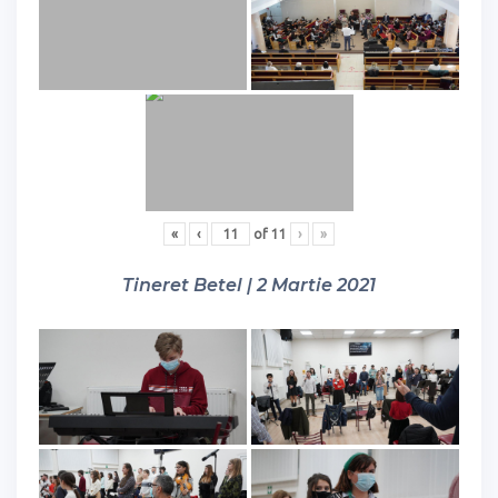
«
‹
of
11
›
»
Tineret Betel | 2 Martie 2021