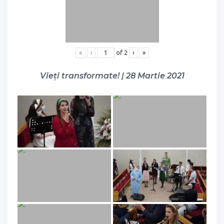
«
‹
of
2
›
»
Vieți transformate! | 28 Martie 2021