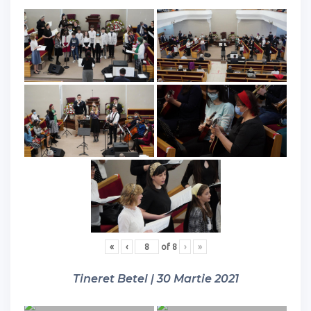
«
‹
of
8
›
»
Tineret Betel | 30 Martie 2021