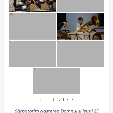
«
‹
of
8
›
»
Sărbătorim Nașterea Domnului Isus | 25