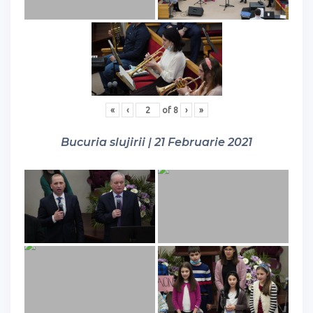
«
‹
of
8
›
»
Bucuria slujirii | 21 Februarie 2021