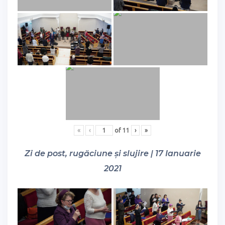
«
‹
of
11
›
»
Zi de post, rugăciune și slujire | 17 Ianuarie
2021