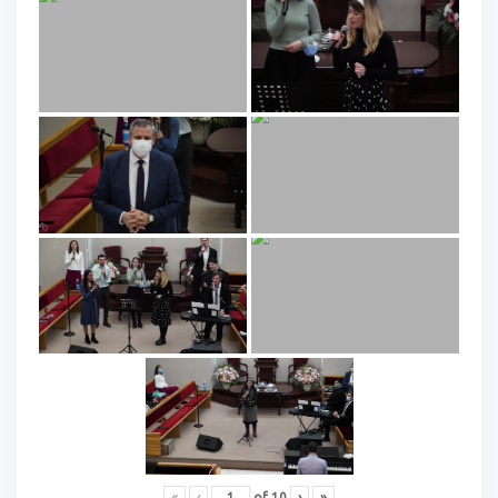
«
‹
of
10
›
»