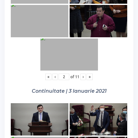
«
‹
of
11
›
»
Continuitate | 3 Ianuarie 2021