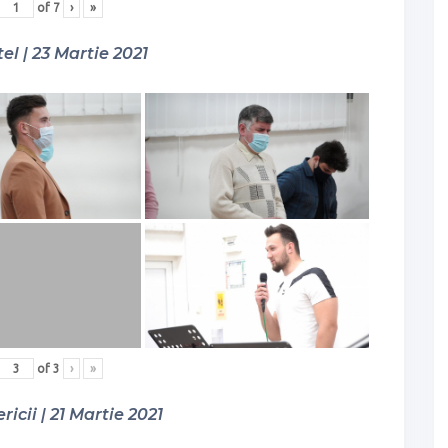
of
7
›
»
el | 23 Martie 2021
of
3
›
»
ricii | 21 Martie 2021