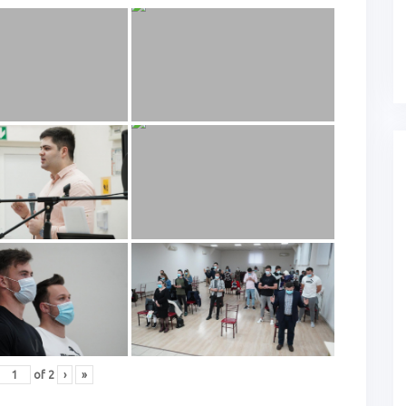
of
2
›
»