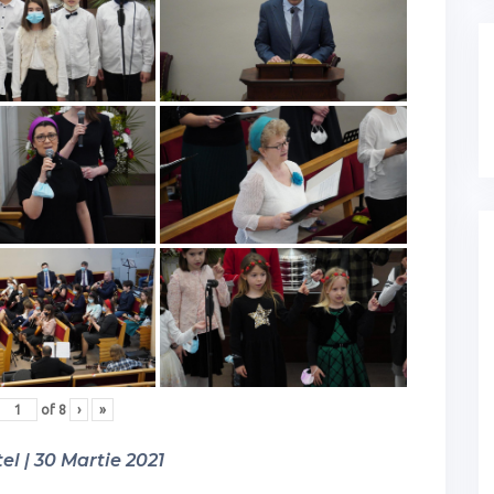
of
8
›
»
el | 30 Martie 2021