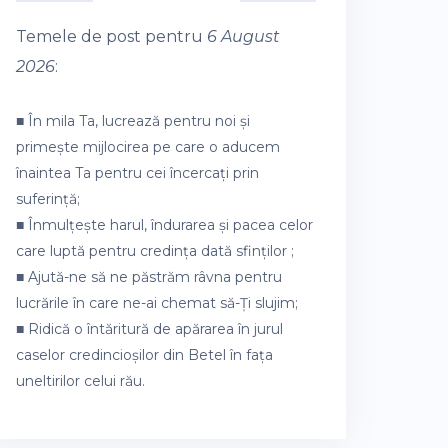
Temele de post pentru
6 August
2026
:
■ În mila Ta, lucrează pentru noi și
primește mijlocirea pe care o aducem
înaintea Ta pentru cei încercați prin
suferință;
■ Înmulțește harul, îndurarea și pacea celor
care luptă pentru credința dată sfinților ;
■ Ajută-ne să ne păstrăm râvna pentru
lucrările în care ne-ai chemat să-Ți slujim;
■ Ridică o întăritură de apărarea în jurul
caselor credincioșilor din Betel în fața
uneltirilor celui rău.