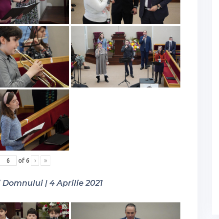
of
6
›
»
Domnului | 4 Aprilie 2021