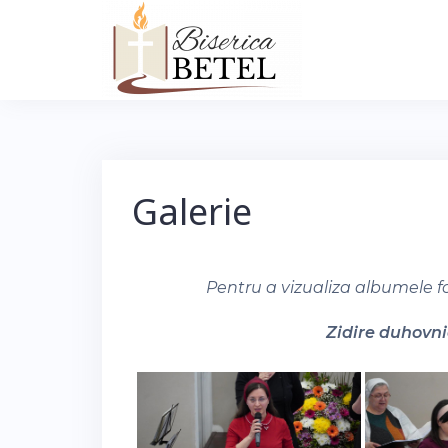
Skip
to
content
Galerie
Pentru a vizualiza albumele f
Zidire duhovnic