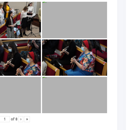
of
8
›
»