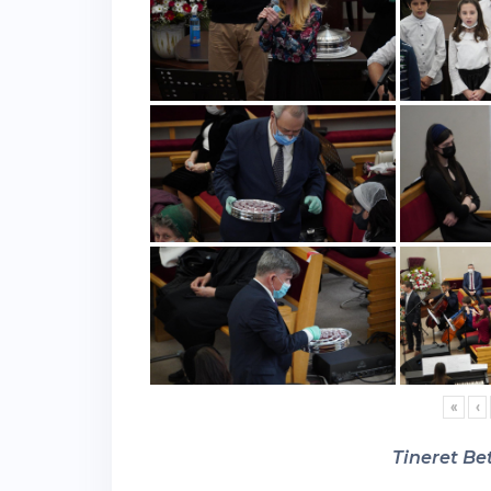
«
‹
Tineret Bet