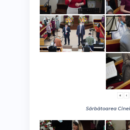
«
‹
Sărbătoarea Cinei 