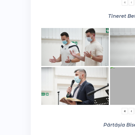
«
‹
Tineret Bet
«
‹
Părtășia Bise