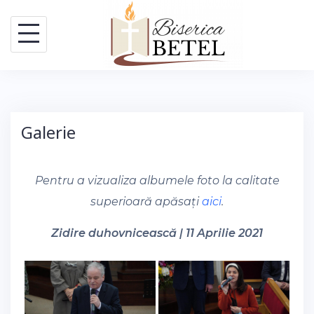
Skip
to
content
Galerie
Pentru a vizualiza albumele foto la calitate
superioară apăsați
aici
.
Zidire duhovnicească | 11 Aprilie 2021