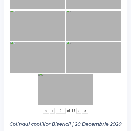
«
‹
of
15
›
»
Colindul copiiilor Bisericii | 20 Decembrie 2020