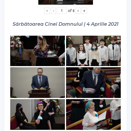
«
‹
of
6
›
»
Sărbătoarea Cinei Domnului | 4 Aprilie 2021