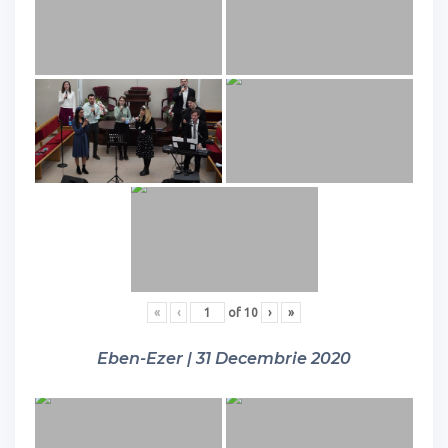
«
‹
of
10
›
»
Eben-Ezer | 31 Decembrie 2020