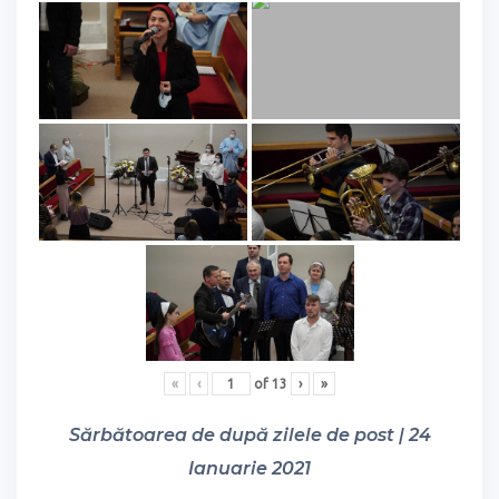
«
‹
of
13
›
»
Sărbătoarea de după zilele de post | 24
Ianuarie 2021