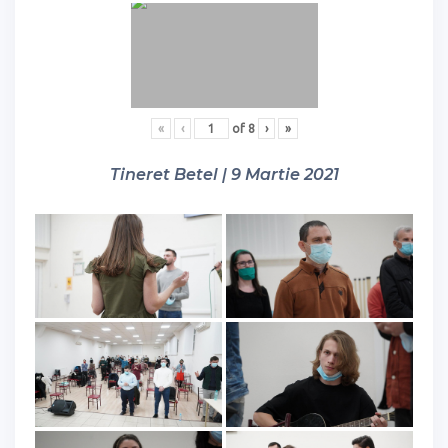
«
‹
of
8
›
»
Tineret Betel | 9 Martie 2021