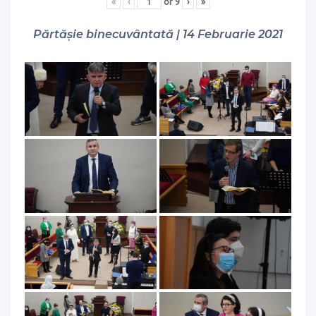
«
‹
of
9
›
»
Părtășie binecuvântată | 14 Februarie 2021