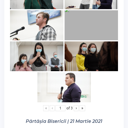
«
‹
of
3
›
»
Părtășia Bisericii | 21 Martie 2021