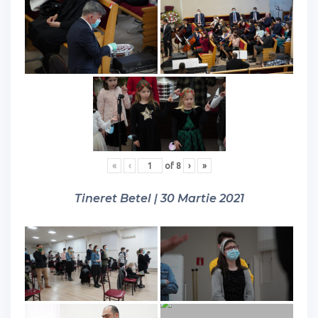
«
‹
of
8
›
»
Tineret Betel | 30 Martie 2021