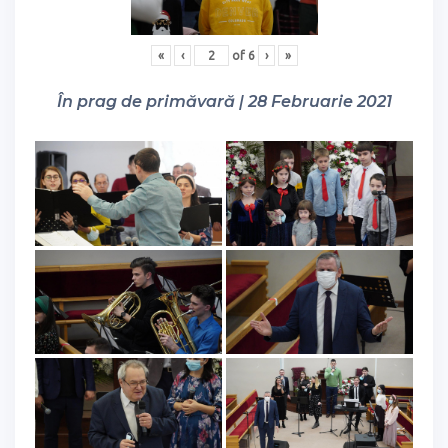
«
‹
of
6
›
»
În prag de primăvară | 28 Februarie 2021