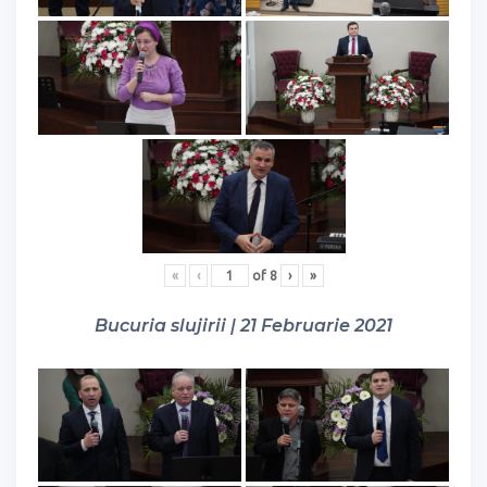
«
‹
of
8
›
»
Bucuria slujirii | 21 Februarie 2021