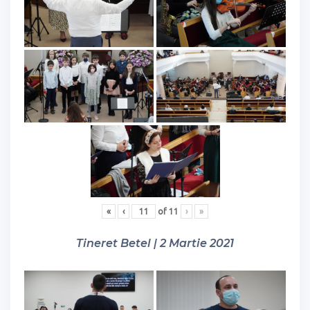
«
‹
of
11
›
»
Tineret Betel | 2 Martie 2021