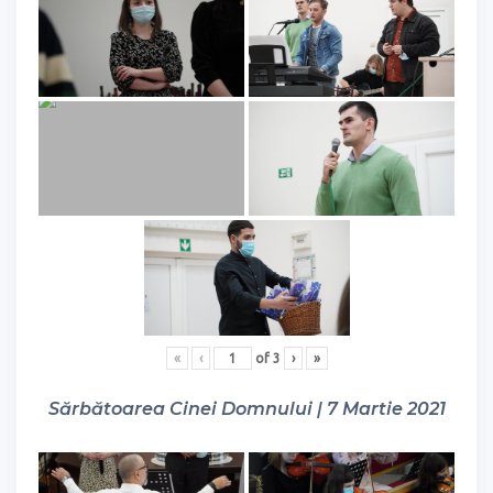
«
‹
of
3
›
»
Sărbătoarea Cinei Domnului | 7 Martie 2021