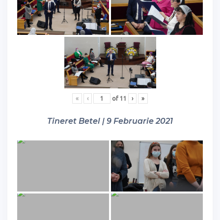
«
‹
of
11
›
»
Tineret Betel | 9 Februarie 2021