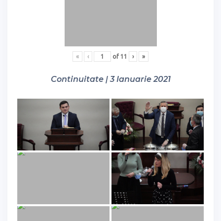
«
‹
of
11
›
»
Continuitate | 3 Ianuarie 2021