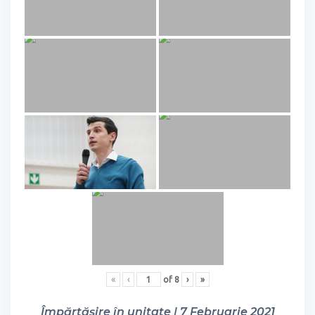
«
‹
of
8
›
»
Împărtășire în unitate | 7 Februarie 2021