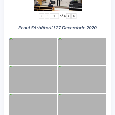
«
‹
of
4
›
»
Ecoul Sărbătorii | 27 Decembrie 2020