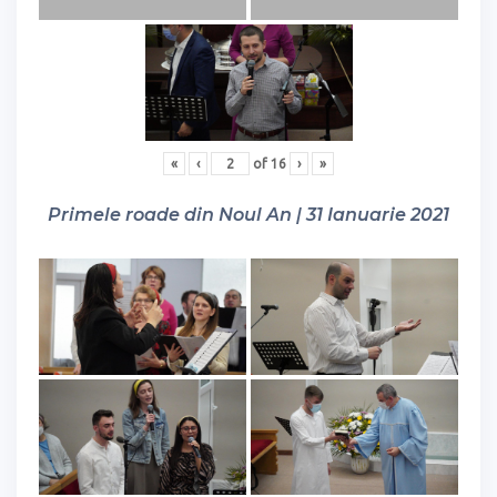
«
‹
of
16
›
»
Primele roade din Noul An | 31 Ianuarie 2021