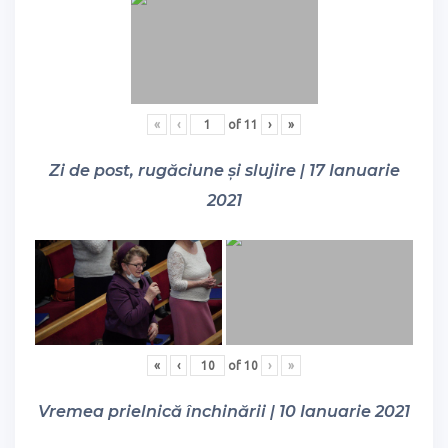
«
‹
of
11
›
»
Zi de post, rugăciune și slujire | 17 Ianuarie
2021
«
‹
of
10
›
»
Vremea prielnică închinării | 10 Ianuarie 2021