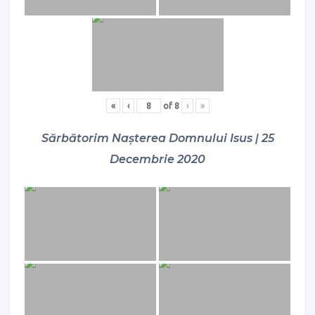
«
‹
of
8
›
»
Sărbătorim Nașterea Domnului Isus | 25
Decembrie 2020