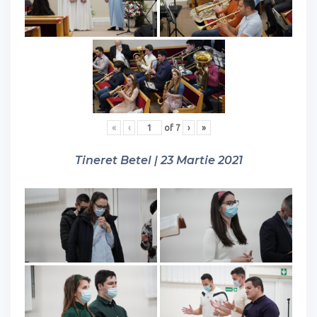
«
‹
of
7
›
»
Tineret Betel | 23 Martie 2021