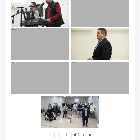
«
‹
of
2
›
»