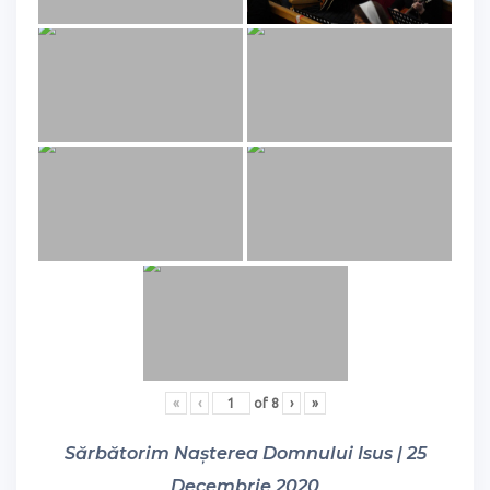
«
‹
of
8
›
»
Sărbătorim Nașterea Domnului Isus | 25
Decembrie 2020