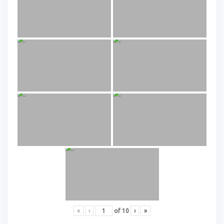
«
‹
of
10
›
»