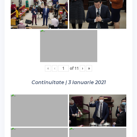
«
‹
of
11
›
»
Continuitate | 3 Ianuarie 2021