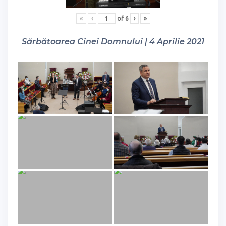
«
‹
of
6
›
»
Sărbătoarea Cinei Domnului | 4 Aprilie 2021