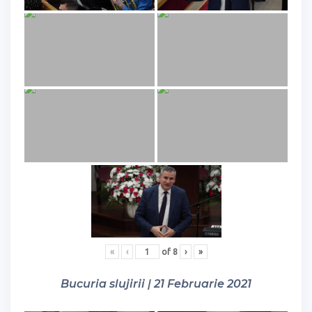
«
‹
of
8
›
»
Bucuria slujirii | 21 Februarie 2021