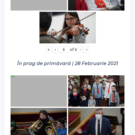
«
‹
of
6
›
»
În prag de primăvară | 28 Februarie 2021