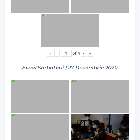
«
‹
of
4
›
»
Ecoul Sărbătorii | 27 Decembrie 2020