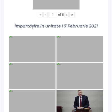
«
‹
of
8
›
»
Împărtășire în unitate | 7 Februarie 2021