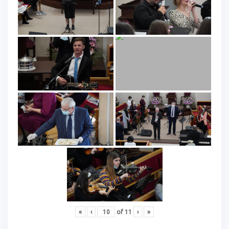
«
‹
of
11
›
»