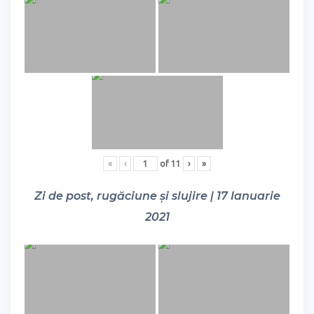
«
‹
of
11
›
»
Zi de post, rugăciune și slujire | 17 Ianuarie
2021