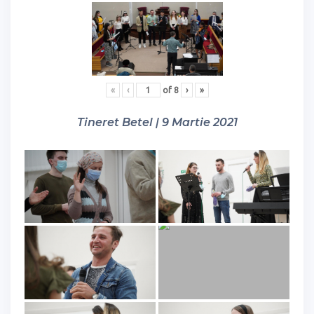
«
‹
of
8
›
»
Tineret Betel | 9 Martie 2021