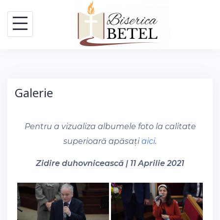
Skip
to
content
Galerie
Pentru a vizualiza albumele foto la calitate
superioară apăsați
aici
.
Zidire duhovnicească | 11 Aprilie 2021