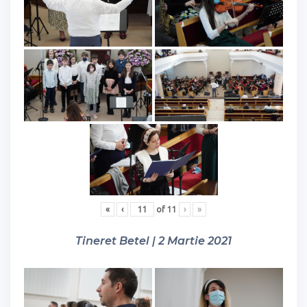
«
‹
of
11
›
»
Tineret Betel | 2 Martie 2021