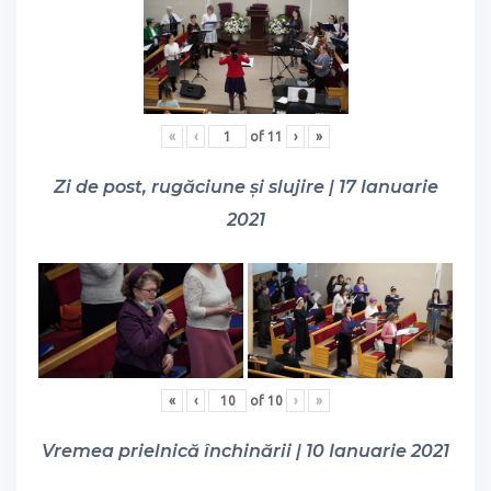
«
‹
of
11
›
»
Zi de post, rugăciune și slujire | 17 Ianuarie
2021
«
‹
of
10
›
»
Vremea prielnică închinării | 10 Ianuarie 2021