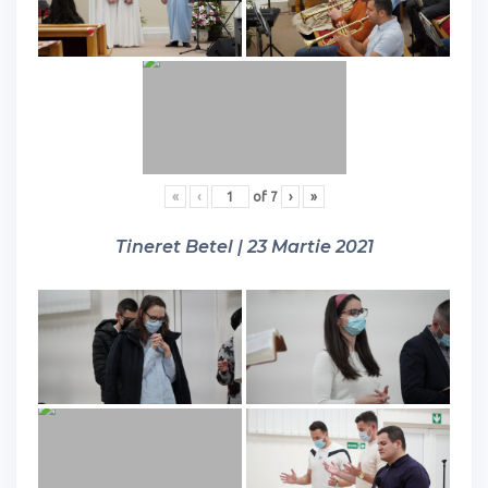
«
‹
of
7
›
»
Tineret Betel | 23 Martie 2021