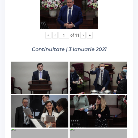
«
‹
of
11
›
»
Continuitate | 3 Ianuarie 2021