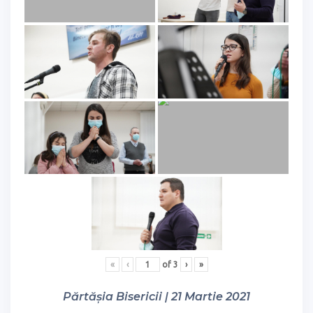
«
‹
of
3
›
»
Părtășia Bisericii | 21 Martie 2021