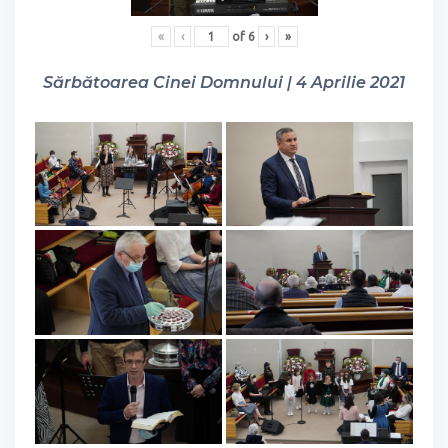
«
‹
of
6
›
»
Sărbătoarea Cinei Domnului | 4 Aprilie 2021