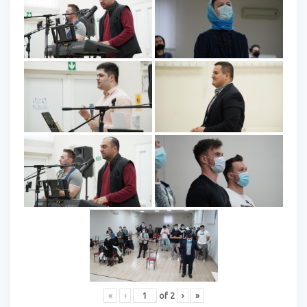
«
‹
of
2
›
»