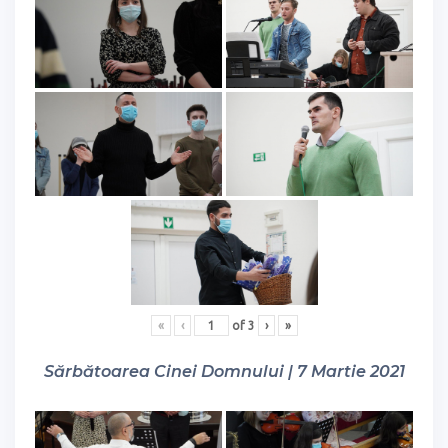
«
‹
of
3
›
»
Sărbătoarea Cinei Domnului | 7 Martie 2021