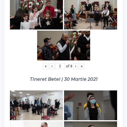
«
‹
of
8
›
»
Tineret Betel | 30 Martie 2021