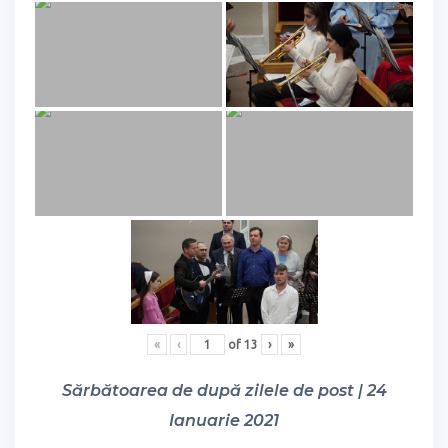
«
‹
of
13
›
»
Sărbătoarea de după zilele de post | 24
Ianuarie 2021