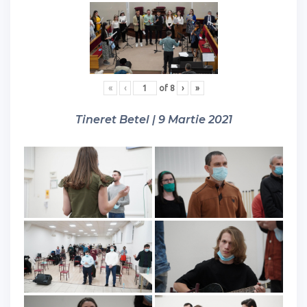
«
‹
of
8
›
»
Tineret Betel | 9 Martie 2021