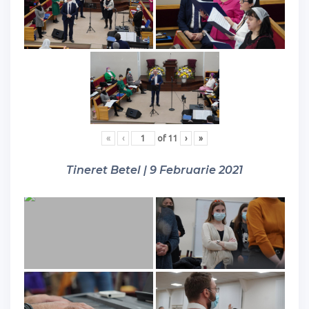
«
‹
of
11
›
»
Tineret Betel | 9 Februarie 2021