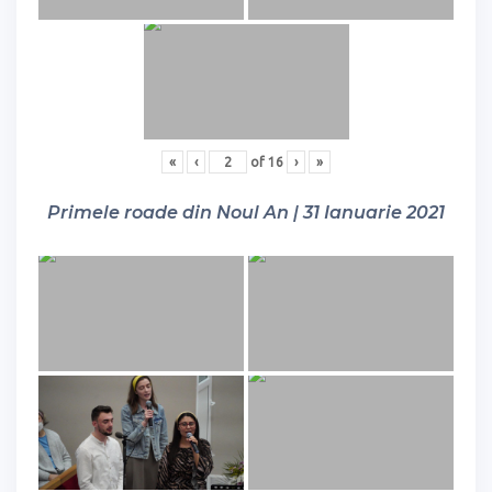
«
‹
of
16
›
»
Primele roade din Noul An | 31 Ianuarie 2021