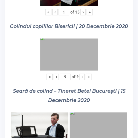
«
‹
of
15
›
»
Colindul copiiilor Bisericii | 20 Decembrie 2020
«
‹
of
9
›
»
Seară de colind – Tineret Betel București | 15
Decembrie 2020