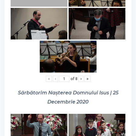
«
‹
of
8
›
»
Sărbătorim Nașterea Domnului Isus | 25
Decembrie 2020