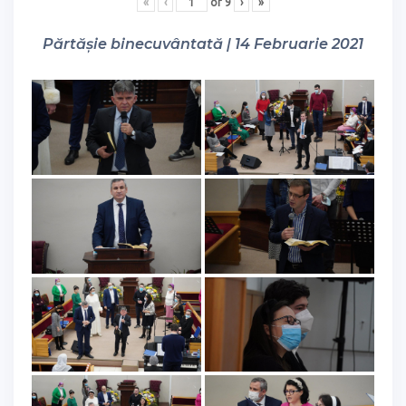
«
‹
of
9
›
»
Părtășie binecuvântată | 14 Februarie 2021