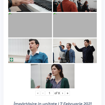
«
‹
of
8
›
»
Împărtășire în unitate | 7 Februarie 2021