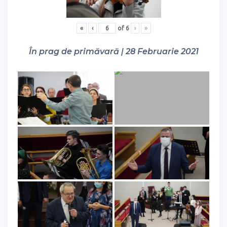
«
‹
of
6
›
»
În prag de primăvară | 28 Februarie 2021