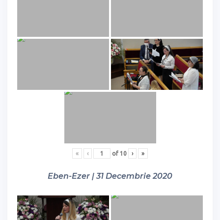
«
‹
of
10
›
»
Eben-Ezer | 31 Decembrie 2020