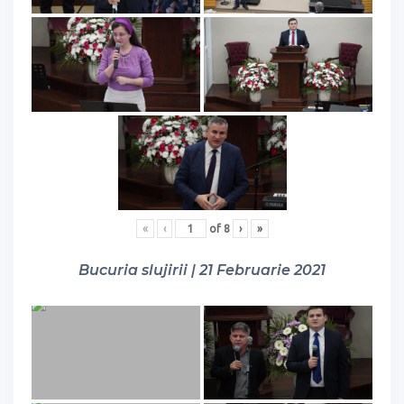
«
‹
of
8
›
»
Bucuria slujirii | 21 Februarie 2021