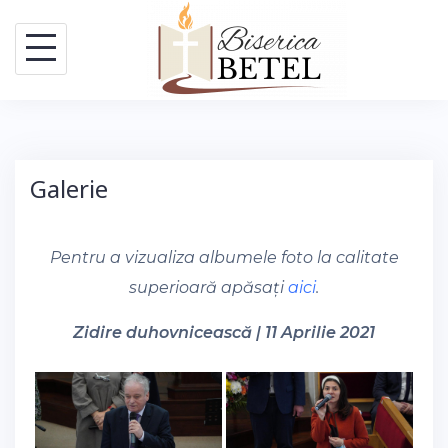
Skip
to
content
Galerie
Pentru a vizualiza albumele foto la calitate
superioară apăsați
aici
.
Zidire duhovnicească | 11 Aprilie 2021