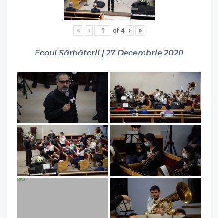
«
‹
of
4
›
»
Ecoul Sărbătorii | 27 Decembrie 2020