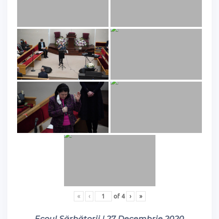
«
‹
of
4
›
»
Ecoul Sărbătorii | 27 Decembrie 2020