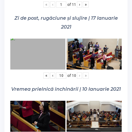
«
‹
of
11
›
»
Zi de post, rugăciune și slujire | 17 Ianuarie
2021
«
‹
of
10
›
»
Vremea prielnică închinării | 10 Ianuarie 2021