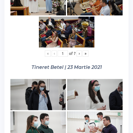
«
‹
of
7
›
»
Tineret Betel | 23 Martie 2021