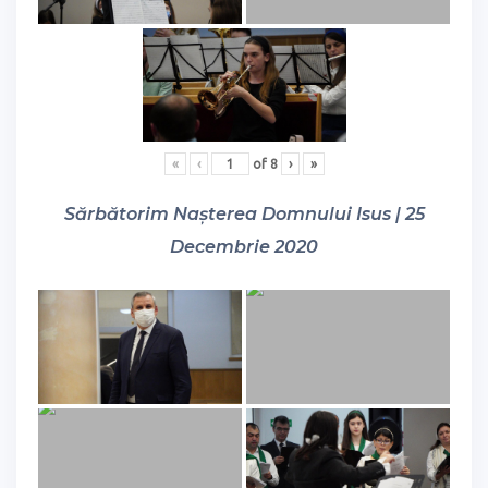
«
‹
of
8
›
»
Sărbătorim Nașterea Domnului Isus | 25
Decembrie 2020