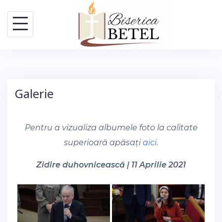
Skip
to
content
Galerie
Pentru a vizualiza albumele foto la calitate
superioară apăsați
aici
.
Zidire duhovnicească | 11 Aprilie 2021