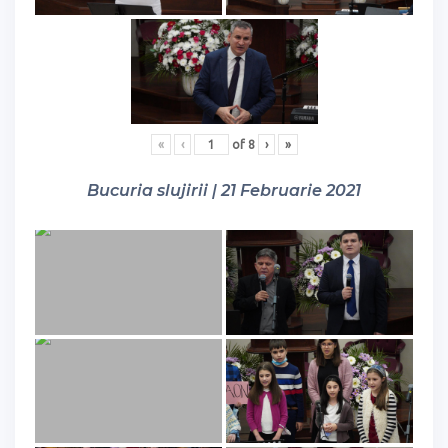
«
‹
of
8
›
»
Bucuria slujirii | 21 Februarie 2021