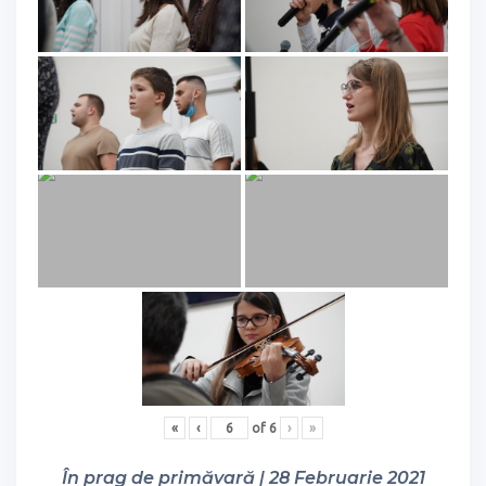
«
‹
of
6
›
»
În prag de primăvară | 28 Februarie 2021