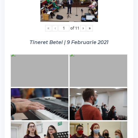
«
‹
of
11
›
»
Tineret Betel | 9 Februarie 2021