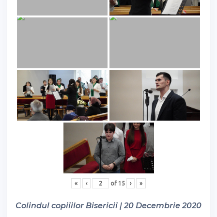
«
‹
of
15
›
»
Colindul copiiilor Bisericii | 20 Decembrie 2020