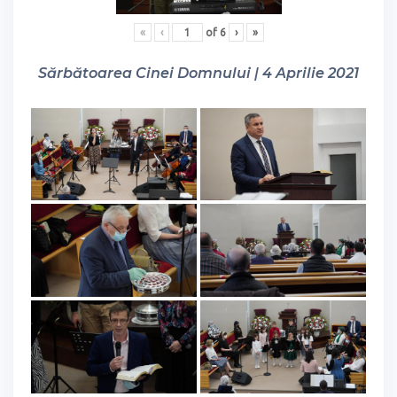
«
‹
of
6
›
»
Sărbătoarea Cinei Domnului | 4 Aprilie 2021