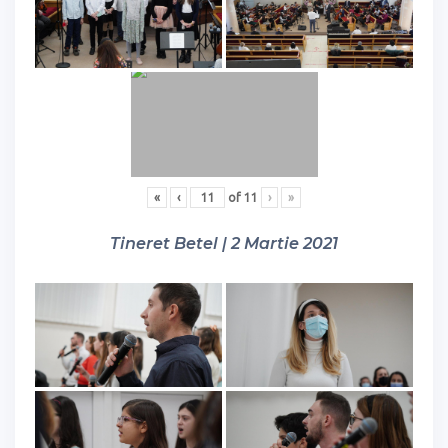
«
‹
of
11
›
»
Tineret Betel | 2 Martie 2021