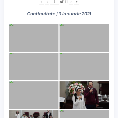
«
‹
of
11
›
»
Continuitate | 3 Ianuarie 2021