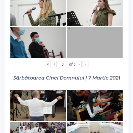
«
‹
of
3
›
»
Sărbătoarea Cinei Domnului | 7 Martie 2021