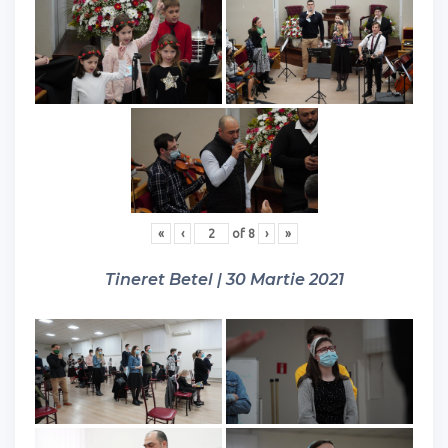
«
‹
of
8
›
»
Tineret Betel | 30 Martie 2021