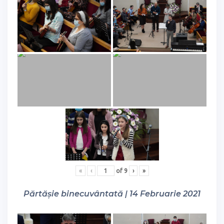
«
‹
of
9
›
»
Părtășie binecuvântată | 14 Februarie 2021