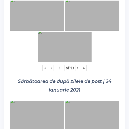
«
‹
of
13
›
»
Sărbătoarea de după zilele de post | 24
Ianuarie 2021