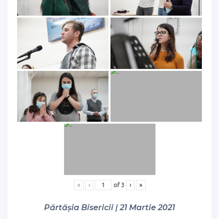
«
‹
of
3
›
»
Părtășia Bisericii | 21 Martie 2021