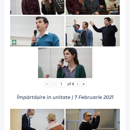
«
‹
of
8
›
»
Împărtășire în unitate | 7 Februarie 2021