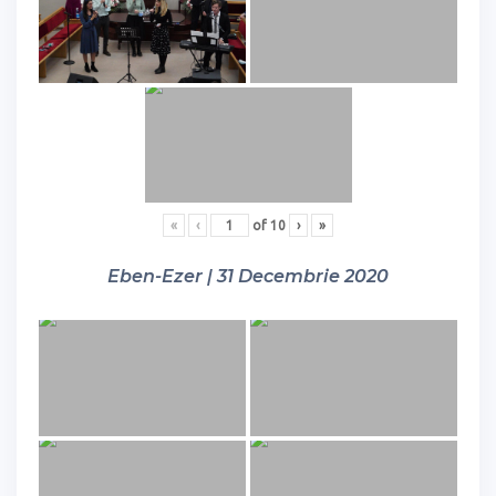
«
‹
of
10
›
»
Eben-Ezer | 31 Decembrie 2020