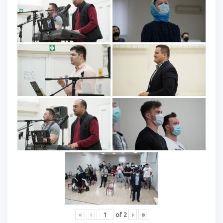
«
‹
of
2
›
»