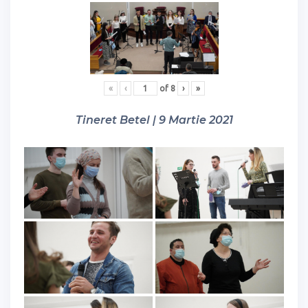
«
‹
of
8
›
»
Tineret Betel | 9 Martie 2021