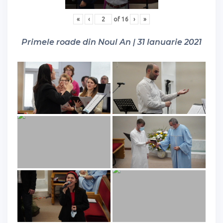
«
‹
of
16
›
»
Primele roade din Noul An | 31 Ianuarie 2021