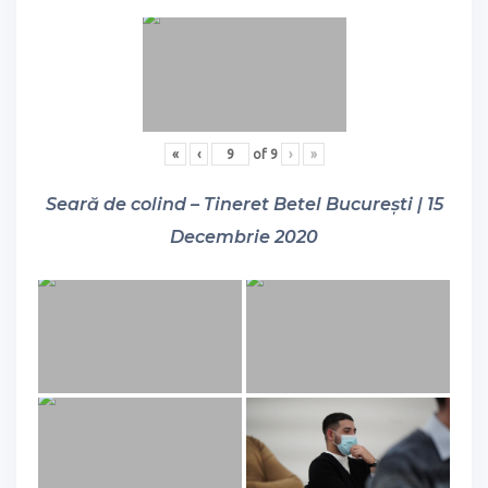
«
‹
of
9
›
»
Seară de colind – Tineret Betel București | 15
Decembrie 2020