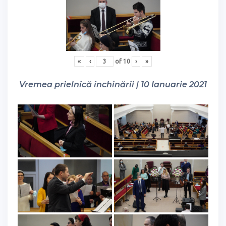
«
‹
of
10
›
»
Vremea prielnică închinării | 10 Ianuarie 2021