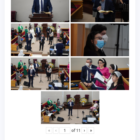
«
‹
of
11
›
»