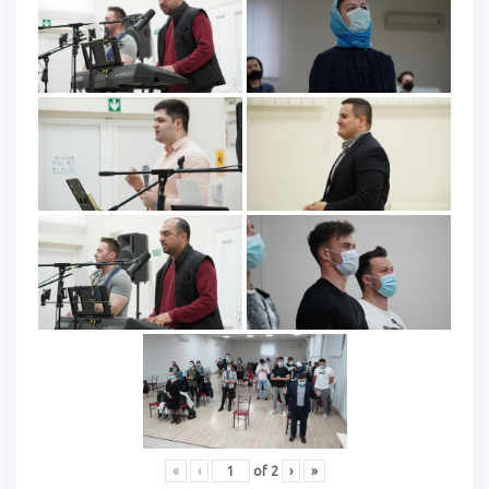
«
‹
of
2
›
»