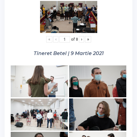
«
‹
of
8
›
»
Tineret Betel | 9 Martie 2021