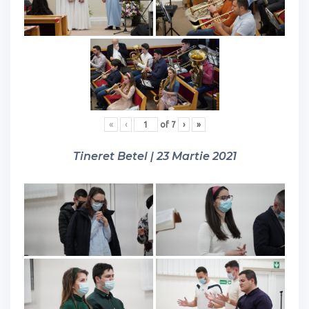
«
‹
of
7
›
»
Tineret Betel | 23 Martie 2021