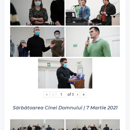
«
‹
of
3
›
»
Sărbătoarea Cinei Domnului | 7 Martie 2021