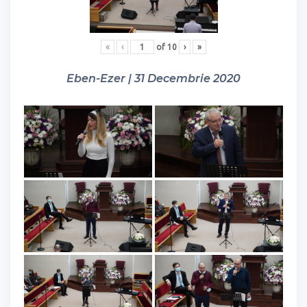
«
‹
of
10
›
»
Eben-Ezer | 31 Decembrie 2020