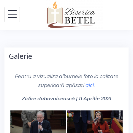
Skip
to
content
Galerie
Pentru a vizualiza albumele foto la calitate
superioară apăsați
aici
.
Zidire duhovnicească | 11 Aprilie 2021