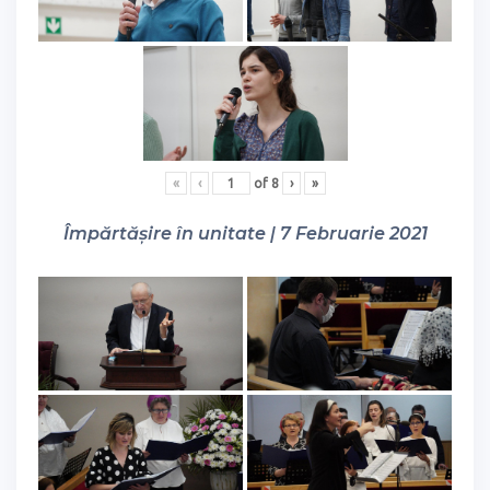
«
‹
of
8
›
»
Împărtășire în unitate | 7 Februarie 2021