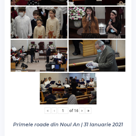
«
‹
of
16
›
»
Primele roade din Noul An | 31 Ianuarie 2021