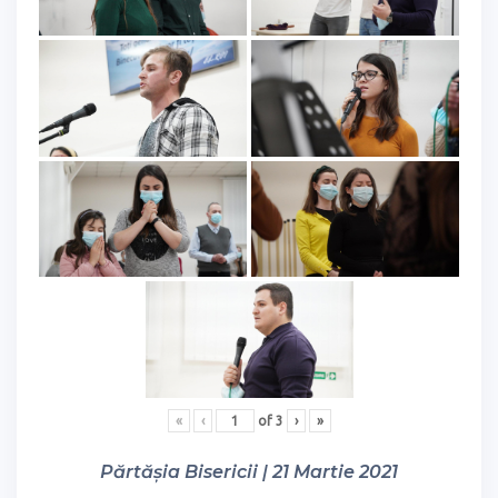
«
‹
of
3
›
»
Părtășia Bisericii | 21 Martie 2021