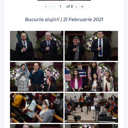
«
‹
of
8
›
»
Bucuria slujirii | 21 Februarie 2021