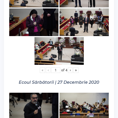
«
‹
of
4
›
»
Ecoul Sărbătorii | 27 Decembrie 2020