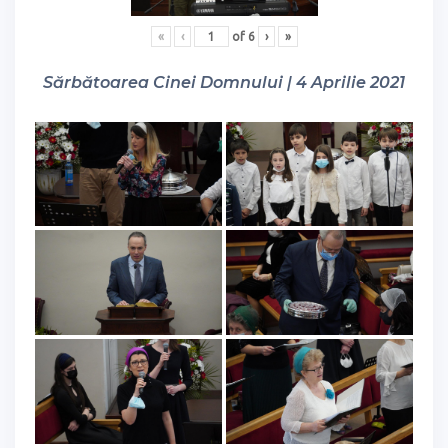
«
‹
of
6
›
»
Sărbătoarea Cinei Domnului | 4 Aprilie 2021