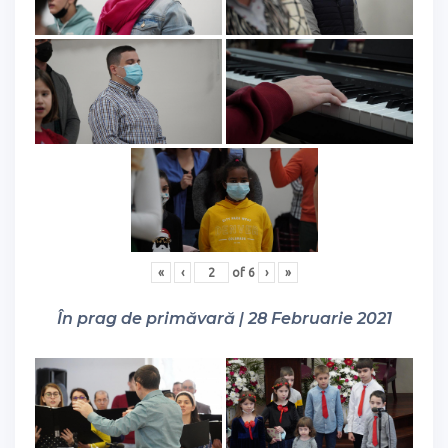
«
‹
of
6
›
»
În prag de primăvară | 28 Februarie 2021