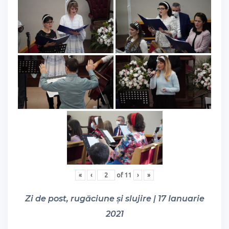
«
‹
of
11
›
»
Zi de post, rugăciune și slujire | 17 Ianuarie
2021