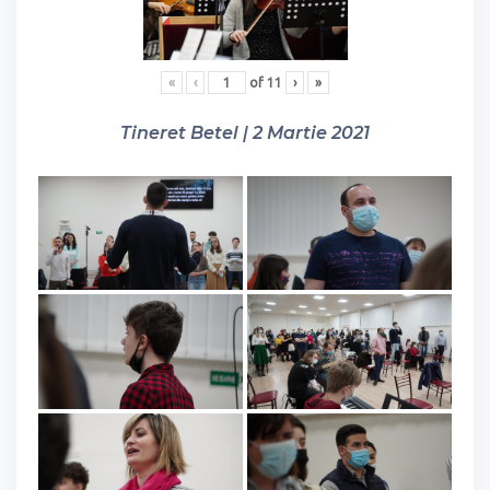
«
‹
of
11
›
»
Tineret Betel | 2 Martie 2021