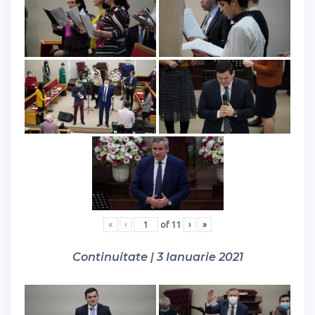
«
‹
of
11
›
»
Continuitate | 3 Ianuarie 2021