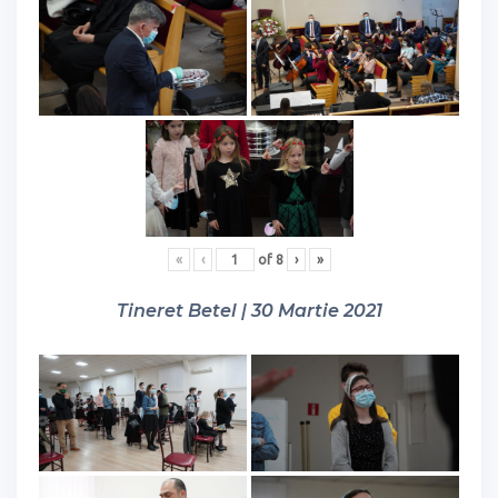
«
‹
of
8
›
»
Tineret Betel | 30 Martie 2021