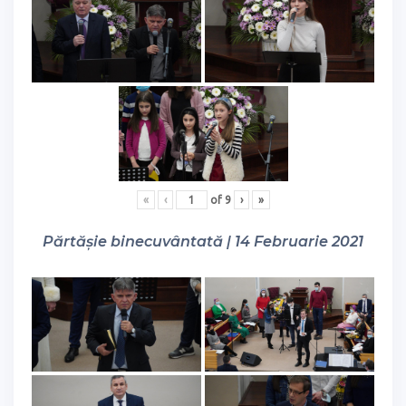
«
‹
of
9
›
»
Părtășie binecuvântată | 14 Februarie 2021