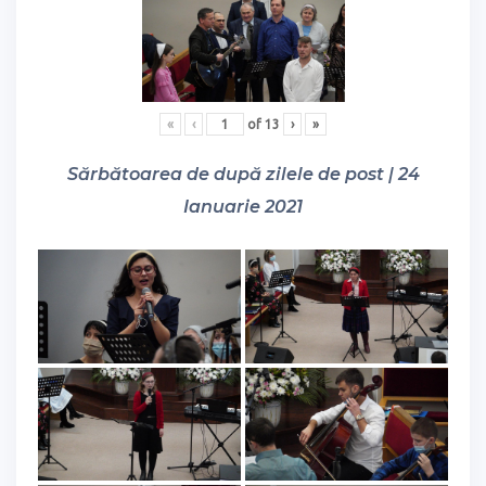
«
‹
of
13
›
»
Sărbătoarea de după zilele de post | 24
Ianuarie 2021