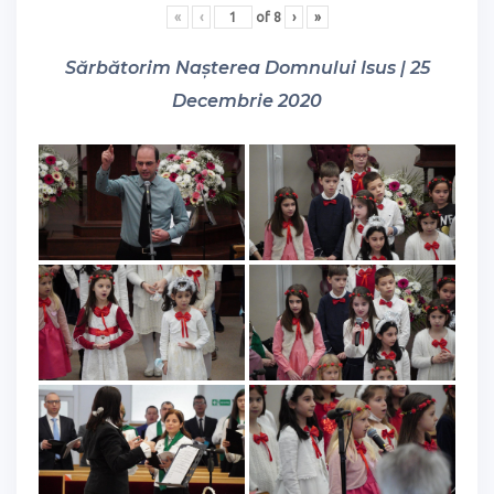
«
‹
of
8
›
»
Sărbătorim Nașterea Domnului Isus | 25
Decembrie 2020