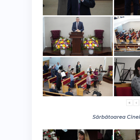
«
‹
Sărbătoarea Cinei 