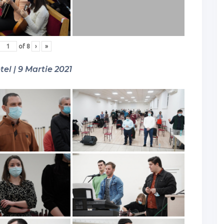
of
8
›
»
tel | 9 Martie 2021