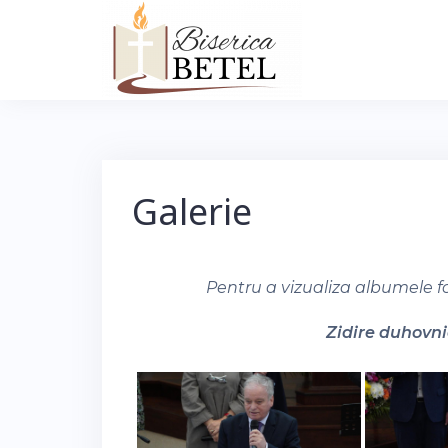
Skip
to
content
Galerie
Pentru a vizualiza albumele f
Zidire duhovnic