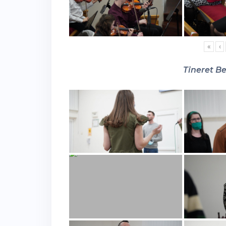
«
‹
Tineret Be