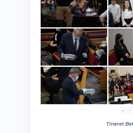
«
‹
Tineret Bet