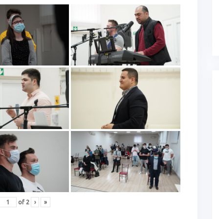
of
2
›
»