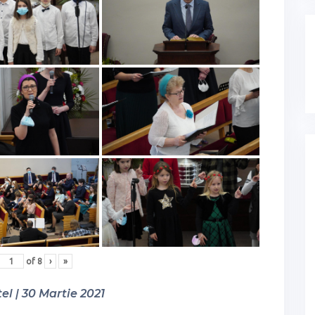
of
8
›
»
el | 30 Martie 2021