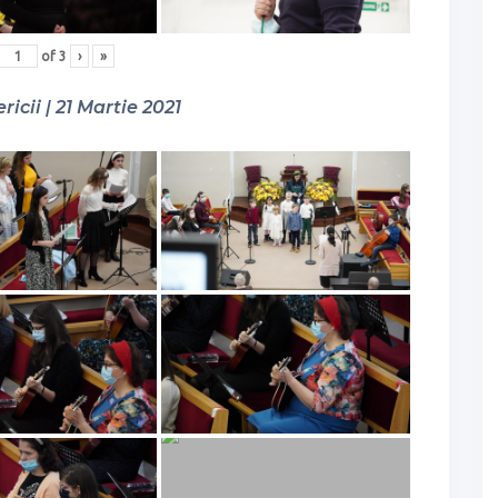
of
3
›
»
ricii | 21 Martie 2021