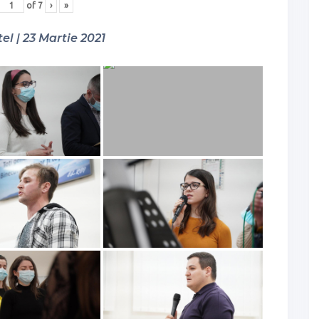
of
7
›
»
el | 23 Martie 2021