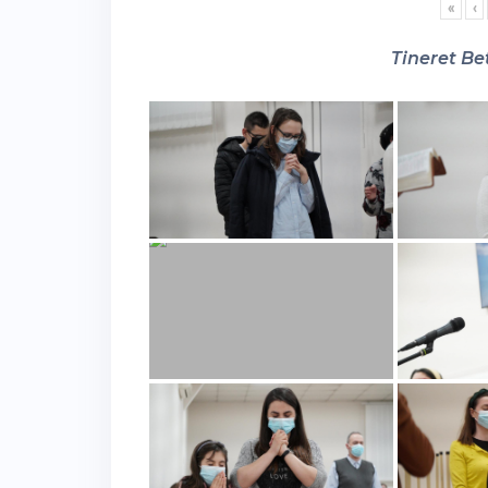
«
‹
Tineret Bet