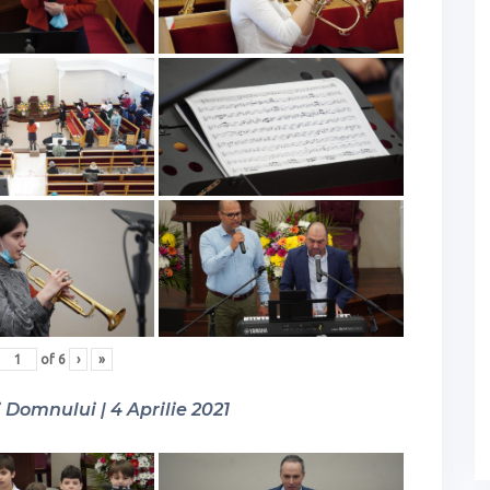
of
6
›
»
Domnului | 4 Aprilie 2021