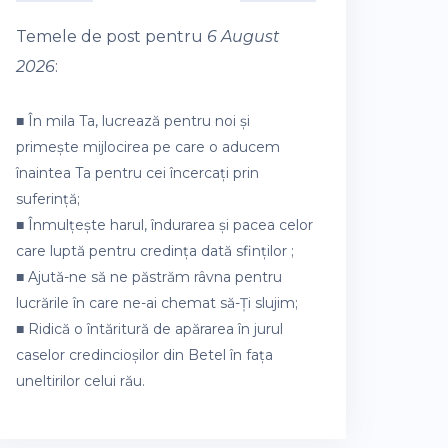
Temele de post pentru
6 August
2026
:
■ În mila Ta, lucrează pentru noi și
primește mijlocirea pe care o aducem
înaintea Ta pentru cei încercați prin
suferință;
■ Înmulțește harul, îndurarea și pacea celor
care luptă pentru credința dată sfinților ;
■ Ajută-ne să ne păstrăm râvna pentru
lucrările în care ne-ai chemat să-Ți slujim;
■ Ridică o întăritură de apărarea în jurul
caselor credincioșilor din Betel în fața
uneltirilor celui rău.