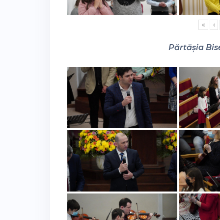
«
‹
Părtășia Bise