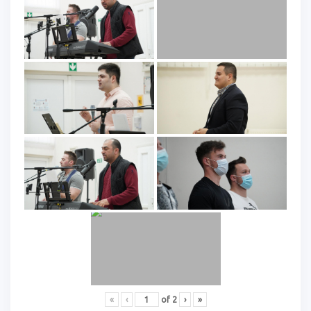
«
‹
of
2
›
»