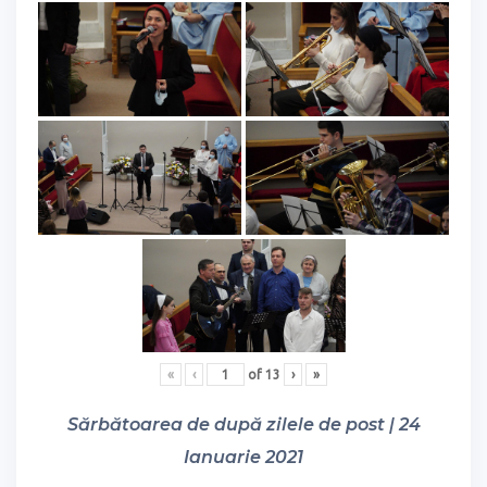
«
‹
of
13
›
»
Sărbătoarea de după zilele de post | 24
Ianuarie 2021