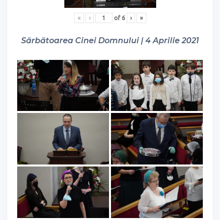
«
‹
of
6
›
»
Sărbătoarea Cinei Domnului | 4 Aprilie 2021