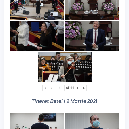
«
‹
of
11
›
»
Tineret Betel | 2 Martie 2021