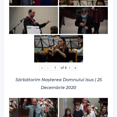
«
‹
of
8
›
»
Sărbătorim Nașterea Domnului Isus | 25
Decembrie 2020