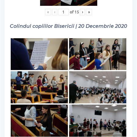
«
‹
of
15
›
»
Colindul copiiilor Bisericii | 20 Decembrie 2020