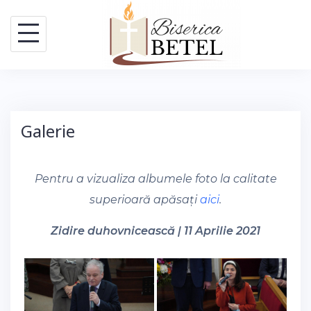
Skip
to
content
Galerie
Pentru a vizualiza albumele foto la calitate
superioară apăsați
aici
.
Zidire duhovnicească | 11 Aprilie 2021