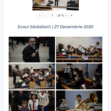
«
‹
of
4
›
»
Ecoul Sărbătorii | 27 Decembrie 2020