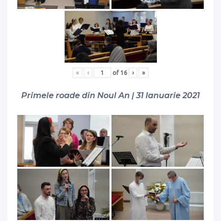
«
‹
of
16
›
»
Primele roade din Noul An | 31 Ianuarie 2021