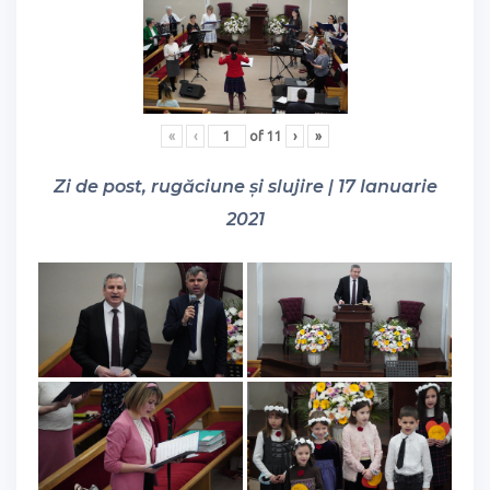
«
‹
of
11
›
»
Zi de post, rugăciune și slujire | 17 Ianuarie
2021