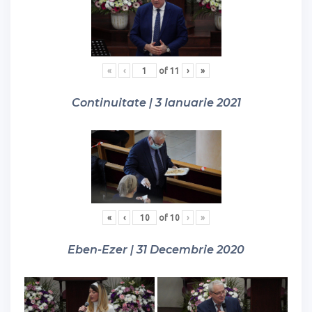
«
‹
of
11
›
»
Continuitate | 3 Ianuarie 2021
«
‹
of
10
›
»
Eben-Ezer | 31 Decembrie 2020