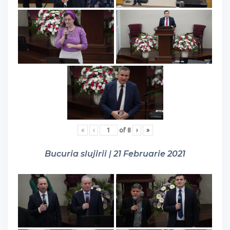
«
‹
of
8
›
»
Bucuria slujirii | 21 Februarie 2021