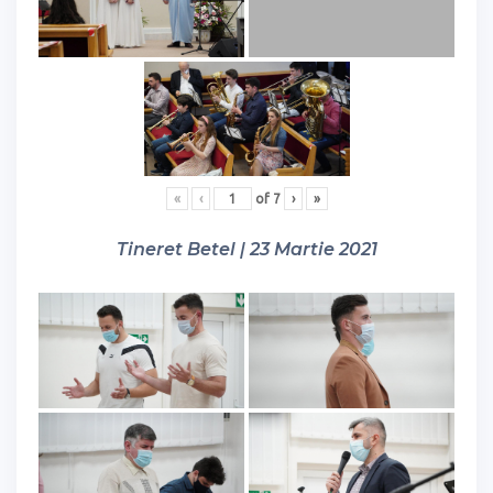
«
‹
of
7
›
»
Tineret Betel | 23 Martie 2021