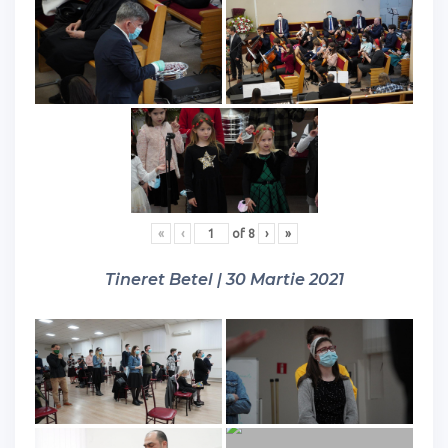
«
‹
of
8
›
»
Tineret Betel | 30 Martie 2021