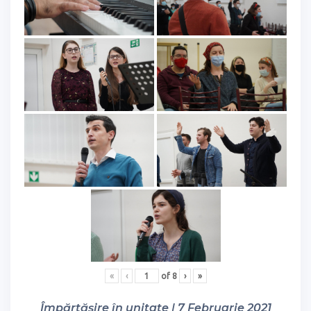
«
‹
of
8
›
»
Împărtășire în unitate | 7 Februarie 2021