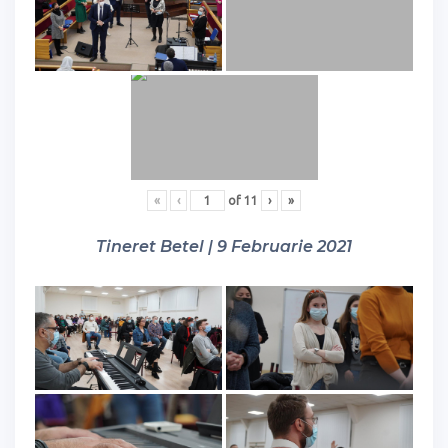
«
‹
of
11
›
»
Tineret Betel | 9 Februarie 2021