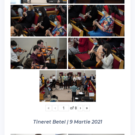
«
‹
of
8
›
»
Tineret Betel | 9 Martie 2021