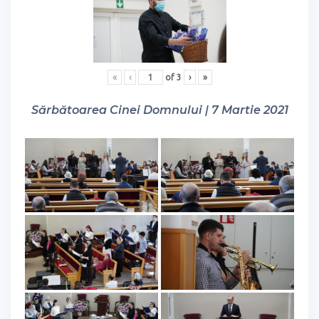
«
‹
of
3
›
»
Sărbătoarea Cinei Domnului | 7 Martie 2021