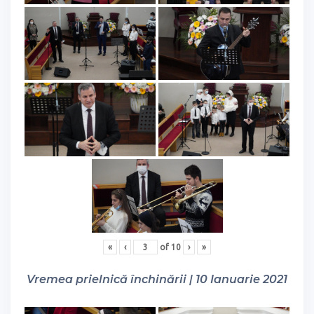
«
‹
of
10
›
»
Vremea prielnică închinării | 10 Ianuarie 2021