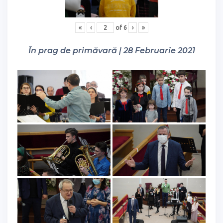
«
‹
of
6
›
»
În prag de primăvară | 28 Februarie 2021