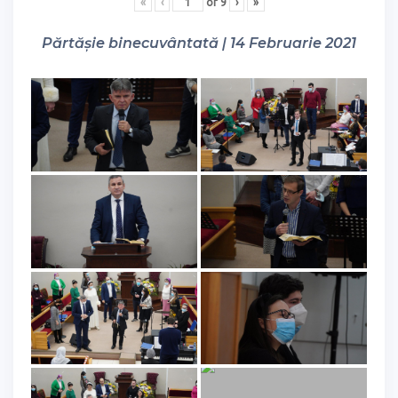
«
‹
of
9
›
»
Părtășie binecuvântată | 14 Februarie 2021