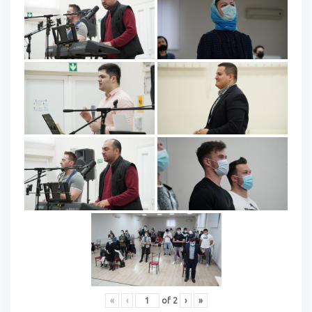
«
‹
of
2
›
»