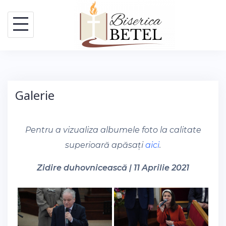
Skip
to
content
Galerie
Pentru a vizualiza albumele foto la calitate
superioară apăsați
aici
.
Zidire duhovnicească | 11 Aprilie 2021