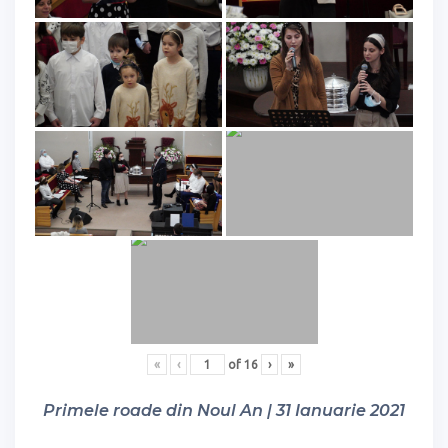
«
‹
of
16
›
»
Primele roade din Noul An | 31 Ianuarie 2021