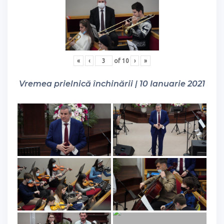
«
‹
of
10
›
»
Vremea prielnică închinării | 10 Ianuarie 2021