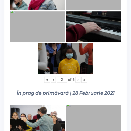
«
‹
of
6
›
»
În prag de primăvară | 28 Februarie 2021