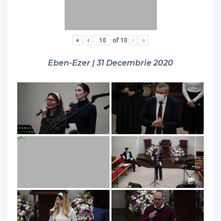
«
‹
of
10
›
»
Eben-Ezer | 31 Decembrie 2020