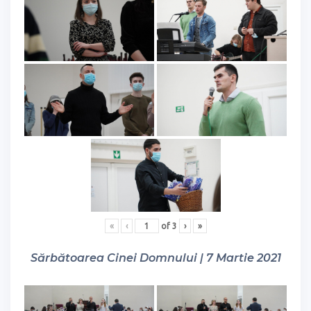
«
‹
of
3
›
»
Sărbătoarea Cinei Domnului | 7 Martie 2021