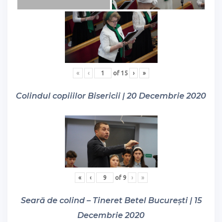
«
‹
of
15
›
»
Colindul copiiilor Bisericii | 20 Decembrie 2020
«
‹
of
9
›
»
Seară de colind – Tineret Betel București | 15
Decembrie 2020