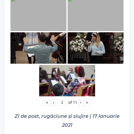
«
‹
of
11
›
»
Zi de post, rugăciune și slujire | 17 Ianuarie
2021