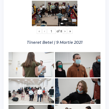
«
‹
of
8
›
»
Tineret Betel | 9 Martie 2021