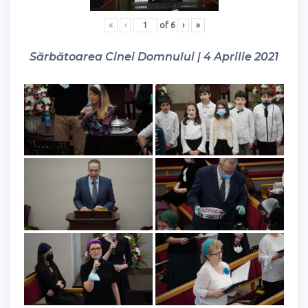
«
‹
of
6
›
»
Sărbătoarea Cinei Domnului | 4 Aprilie 2021