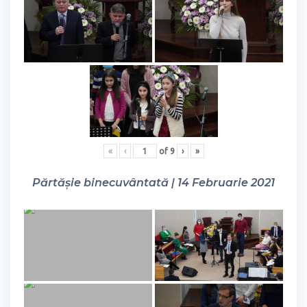
«
‹
of
9
›
»
Părtășie binecuvântată | 14 Februarie 2021