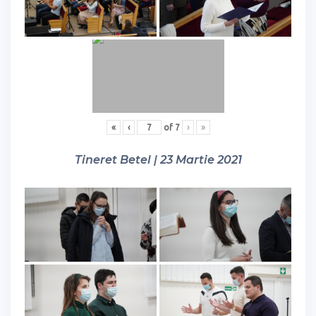
«
‹
of
7
›
»
Tineret Betel | 23 Martie 2021