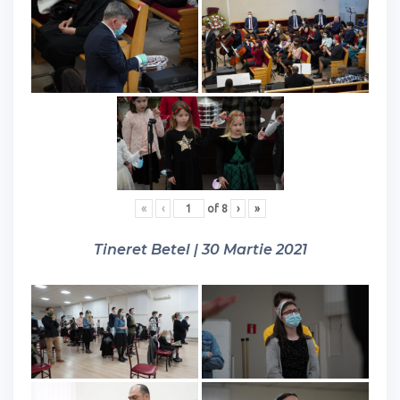
«
‹
of
8
›
»
Tineret Betel | 30 Martie 2021