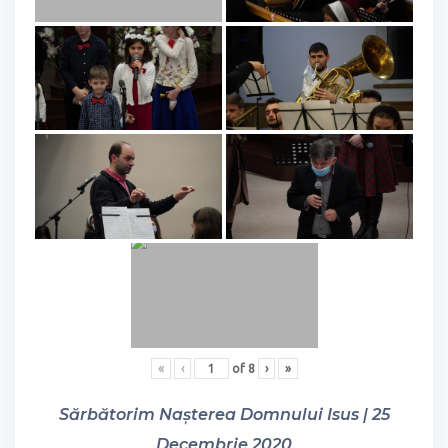
«
‹
of
8
›
»
Sărbătorim Nașterea Domnului Isus | 25
Decembrie 2020