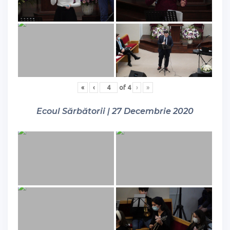
«
‹
of
4
›
»
Ecoul Sărbătorii | 27 Decembrie 2020