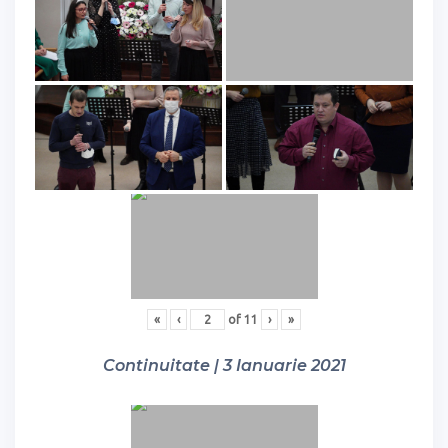
«
‹
of
11
›
»
Continuitate | 3 Ianuarie 2021