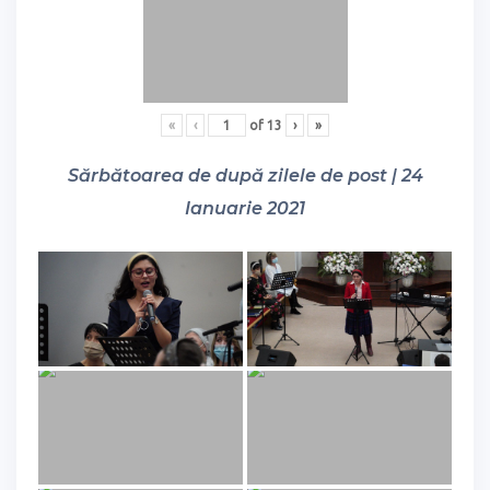
«
‹
of
13
›
»
Sărbătoarea de după zilele de post | 24
Ianuarie 2021