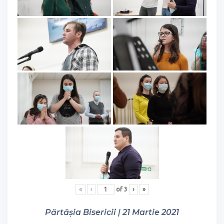
«
‹
of
3
›
»
Părtășia Bisericii | 21 Martie 2021