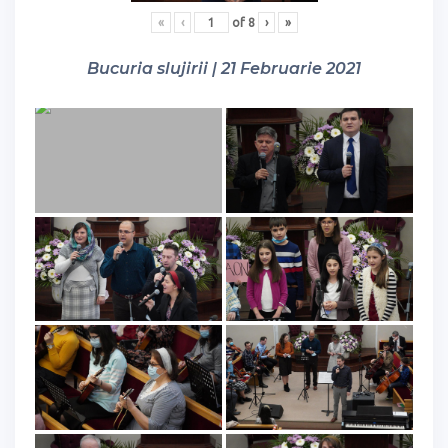
«
‹
of
8
›
»
Bucuria slujirii | 21 Februarie 2021