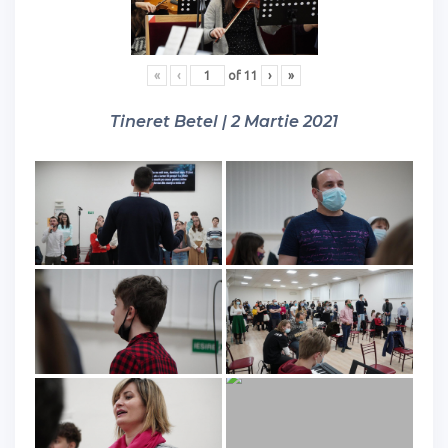
«
‹
of
11
›
»
Tineret Betel | 2 Martie 2021