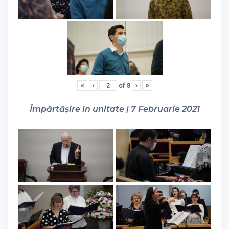
«
‹
of
8
›
»
Împărtășire în unitate | 7 Februarie 2021