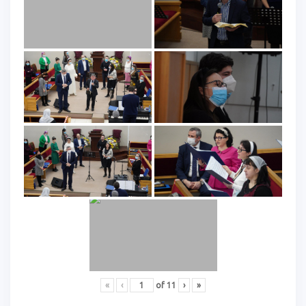
«
‹
of
11
›
»