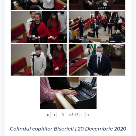
«
‹
of
15
›
»
Colindul copiiilor Bisericii | 20 Decembrie 2020