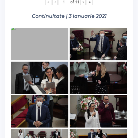
«
‹
of
11
›
»
Continuitate | 3 Ianuarie 2021