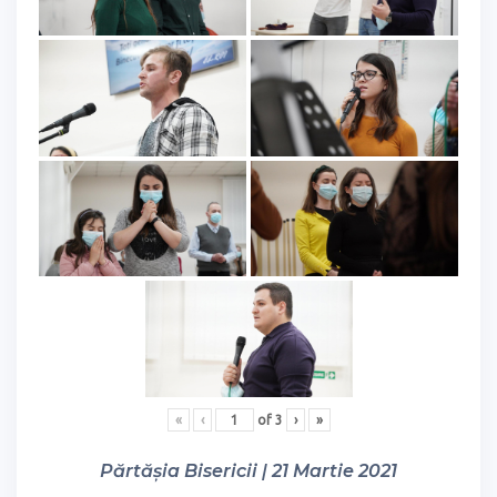
«
‹
of
3
›
»
Părtășia Bisericii | 21 Martie 2021