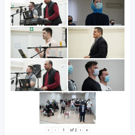
«
‹
of
2
›
»