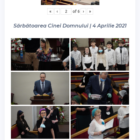
«
‹
of
6
›
»
Sărbătoarea Cinei Domnului | 4 Aprilie 2021