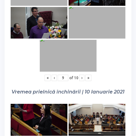
«
‹
of
10
›
»
Vremea prielnică închinării | 10 Ianuarie 2021