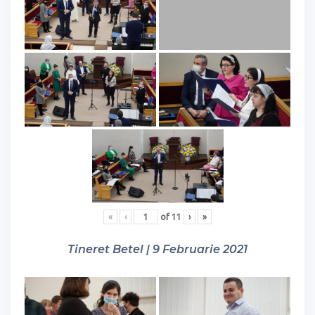
«
‹
of
11
›
»
Tineret Betel | 9 Februarie 2021