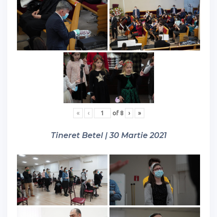
«
‹
of
8
›
»
Tineret Betel | 30 Martie 2021