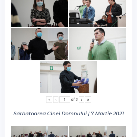
«
‹
of
3
›
»
Sărbătoarea Cinei Domnului | 7 Martie 2021