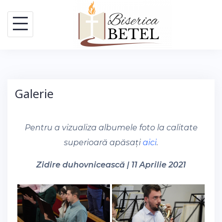
Skip
to
content
Galerie
Pentru a vizualiza albumele foto la calitate
superioară apăsați
aici
.
Zidire duhovnicească | 11 Aprilie 2021