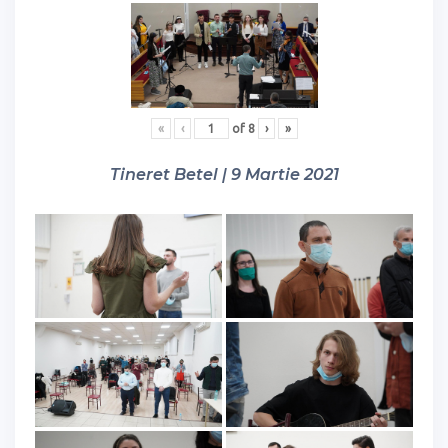
«
‹
of
8
›
»
Tineret Betel | 9 Martie 2021