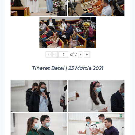
«
‹
of
7
›
»
Tineret Betel | 23 Martie 2021