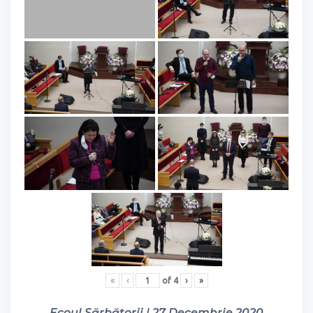
«
‹
of
4
›
»
Ecoul Sărbătorii | 27 Decembrie 2020