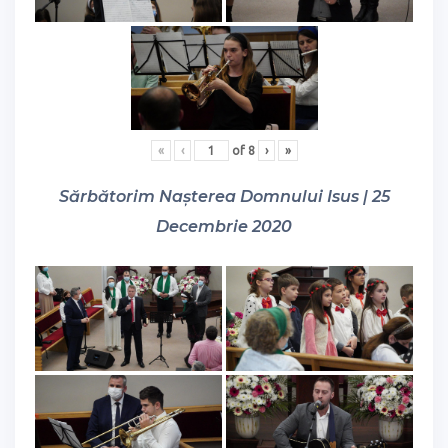
«
‹
of
8
›
»
Sărbătorim Nașterea Domnului Isus | 25
Decembrie 2020