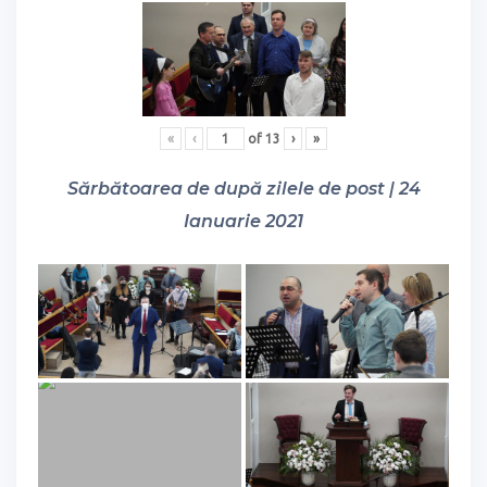
«
‹
of
13
›
»
Sărbătoarea de după zilele de post | 24
Ianuarie 2021