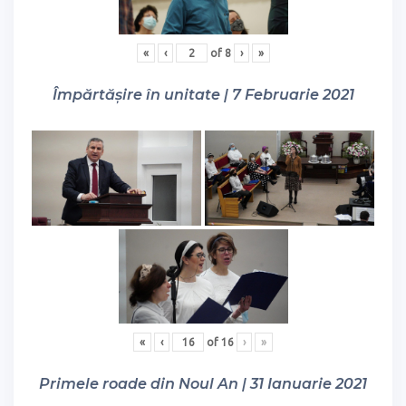
«
‹
of
8
›
»
Împărtășire în unitate | 7 Februarie 2021
«
‹
of
16
›
»
Primele roade din Noul An | 31 Ianuarie 2021