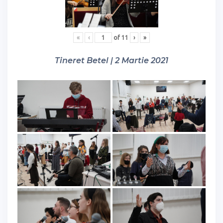
«
‹
of
11
›
»
Tineret Betel | 2 Martie 2021