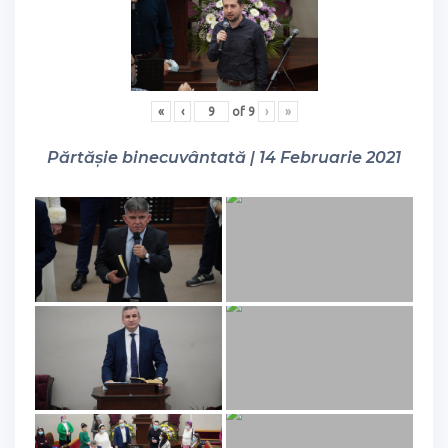
«
‹
of
9
›
»
Părtășie binecuvântată | 14 Februarie 2021