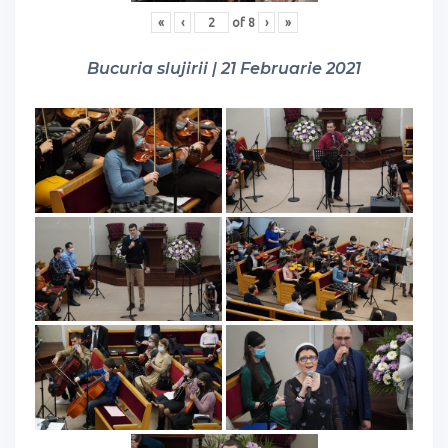
«
‹
of
8
›
»
Bucuria slujirii | 21 Februarie 2021