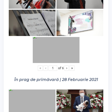
«
‹
of
6
›
»
În prag de primăvară | 28 Februarie 2021