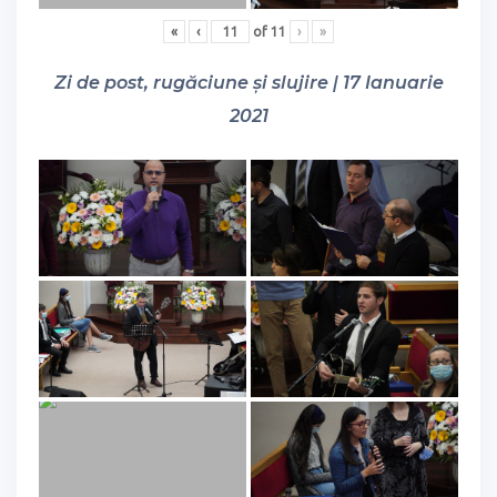
«
‹
of
11
›
»
Zi de post, rugăciune și slujire | 17 Ianuarie
2021