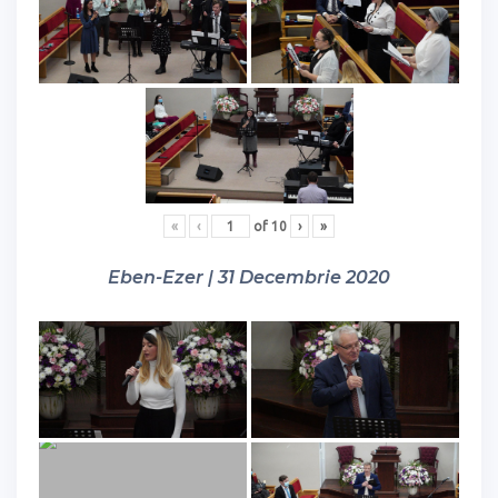
«
‹
of
10
›
»
Eben-Ezer | 31 Decembrie 2020