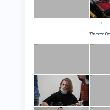
«
‹
Tineret Be