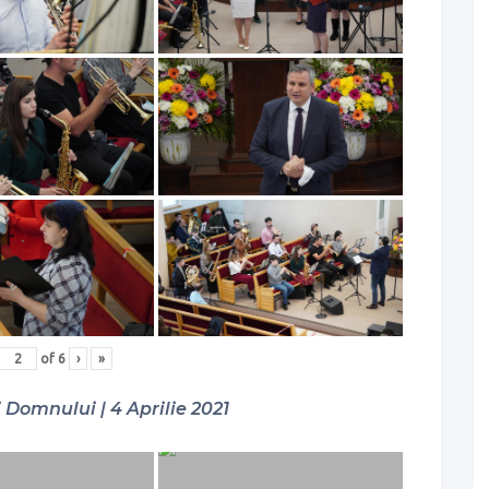
of
6
›
»
Domnului | 4 Aprilie 2021