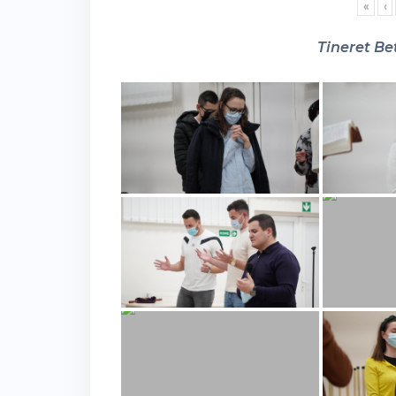
«
‹
Tineret Bet