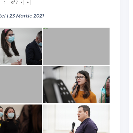
of
7
›
»
el | 23 Martie 2021