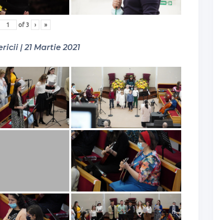
of
3
›
»
ricii | 21 Martie 2021