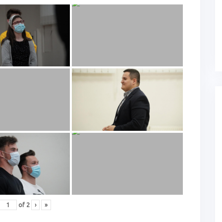
of
2
›
»