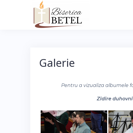
Skip
to
content
Galerie
Pentru a vizualiza albumele f
Zidire duhovnic