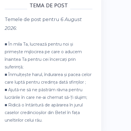
TEMA DE POST
Temele de post pentru
6 August
2026
:
■ În mila Ta, lucrează pentru noi și
primește mijlocirea pe care o aducem
înaintea Ta pentru cei încercați prin
suferință;
■ Înmulțește harul, îndurarea și pacea celor
care luptă pentru credința dată sfinților ;
■ Ajută-ne să ne păstrăm râvna pentru
lucrările în care ne-ai chemat să-Ți slujim;
■ Ridică o întăritură de apărarea în jurul
caselor credincioșilor din Betel în fața
uneltirilor celui rău.