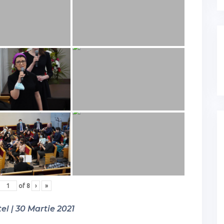
of
8
›
»
el | 30 Martie 2021