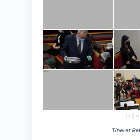
«
‹
Tineret Bet