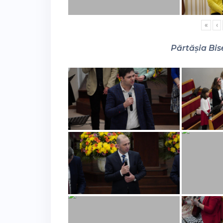
«
‹
Părtășia Bise