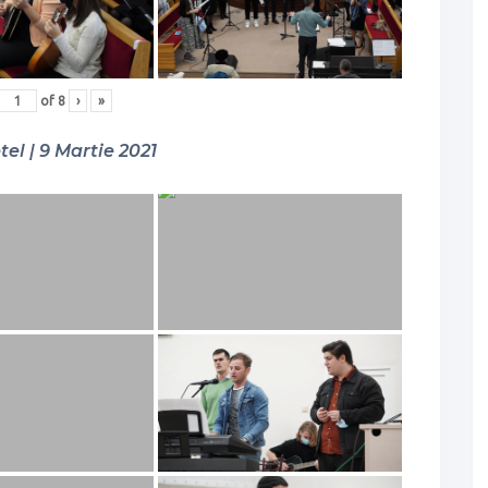
of
8
›
»
tel | 9 Martie 2021