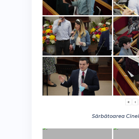
«
‹
Sărbătoarea Cinei 