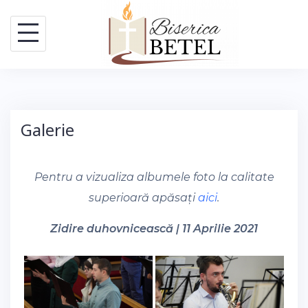
Skip
to
content
Galerie
Pentru a vizualiza albumele foto la calitate
superioară apăsați
aici
.
Zidire duhovnicească | 11 Aprilie 2021