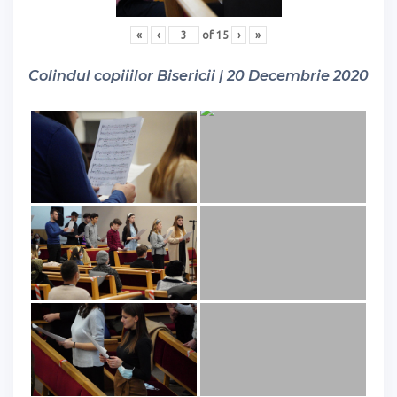
«
‹
of
15
›
»
Colindul copiiilor Bisericii | 20 Decembrie 2020