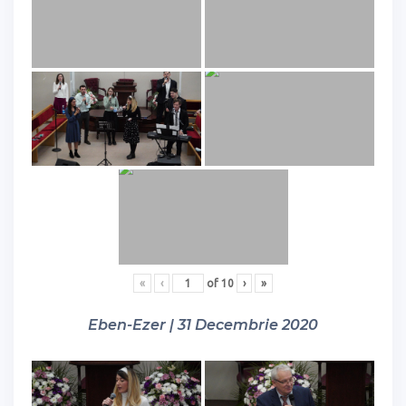
«
‹
of
10
›
»
Eben-Ezer | 31 Decembrie 2020