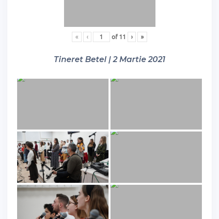
«
‹
of
11
›
»
Tineret Betel | 2 Martie 2021