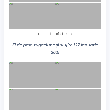
«
‹
of
11
›
»
Zi de post, rugăciune și slujire | 17 Ianuarie
2021