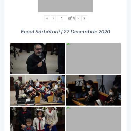
«
‹
of
4
›
»
Ecoul Sărbătorii | 27 Decembrie 2020