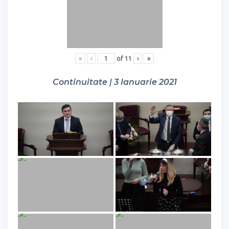
«
‹
of
11
›
»
Continuitate | 3 Ianuarie 2021