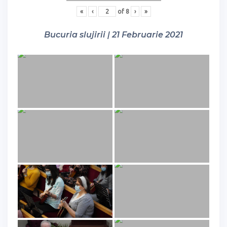
«
‹
of
8
›
»
Bucuria slujirii | 21 Februarie 2021