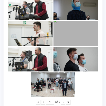
«
‹
of
2
›
»