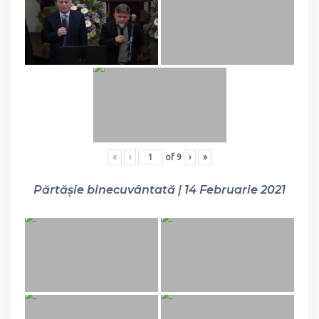
«
‹
of
9
›
»
Părtășie binecuvântată | 14 Februarie 2021