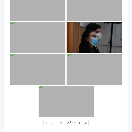
«
‹
of
11
›
»