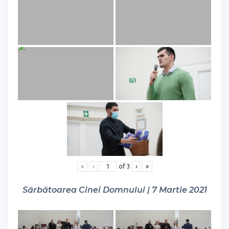
«
‹
of
3
›
»
Sărbătoarea Cinei Domnului | 7 Martie 2021