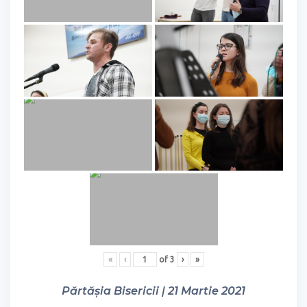
«
‹
of
3
›
»
Părtășia Bisericii | 21 Martie 2021