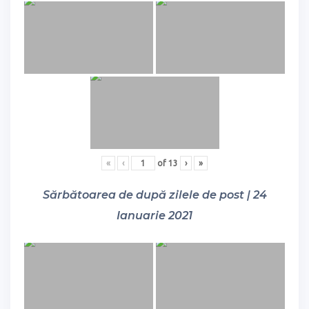
«
‹
of
13
›
»
Sărbătoarea de după zilele de post | 24
Ianuarie 2021