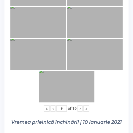
«
‹
of
10
›
»
Vremea prielnică închinării | 10 Ianuarie 2021