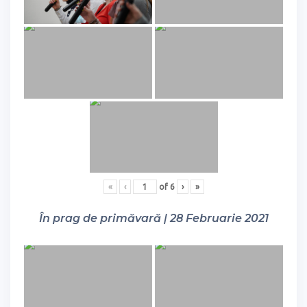
«
‹
of
6
›
»
În prag de primăvară | 28 Februarie 2021