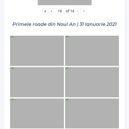
«
‹
of
16
›
»
Primele roade din Noul An | 31 Ianuarie 2021