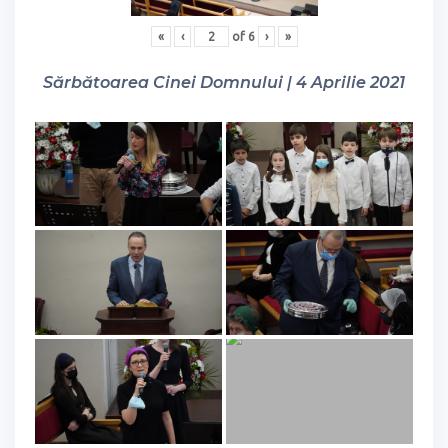
«
‹
of
6
›
»
Sărbătoarea Cinei Domnului | 4 Aprilie 2021