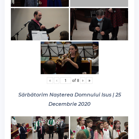
«
‹
of
8
›
»
Sărbătorim Nașterea Domnului Isus | 25
Decembrie 2020