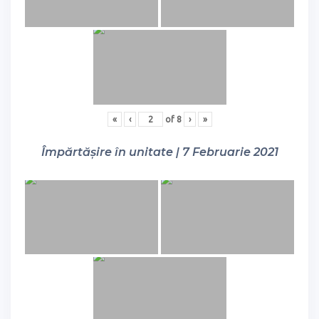
«
‹
of
8
›
»
Împărtășire în unitate | 7 Februarie 2021