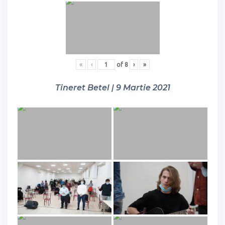
«
‹
of
8
›
»
Tineret Betel | 9 Martie 2021