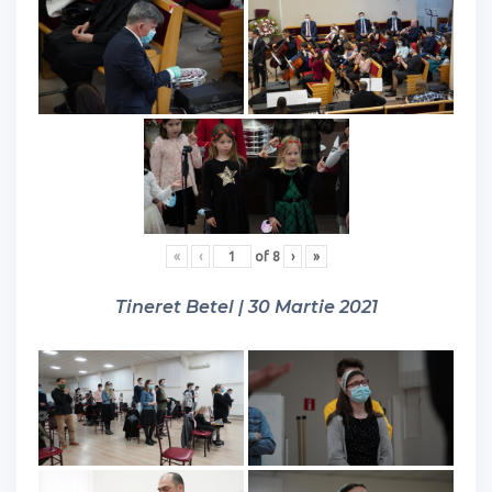
«
‹
of
8
›
»
Tineret Betel | 30 Martie 2021