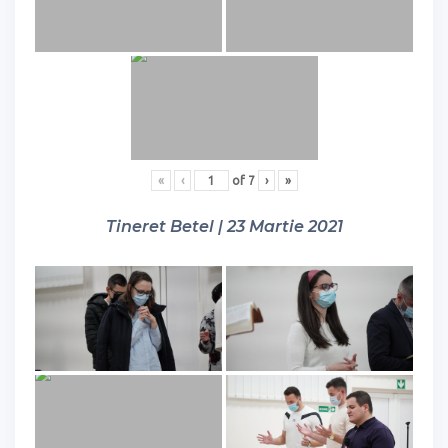
«
‹
of
7
›
»
Tineret Betel | 23 Martie 2021