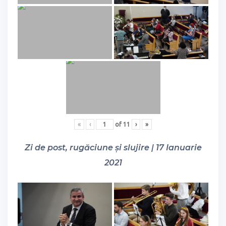
«
‹
of
11
›
»
Zi de post, rugăciune și slujire | 17 Ianuarie
2021