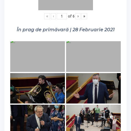
«
‹
of
6
›
»
În prag de primăvară | 28 Februarie 2021