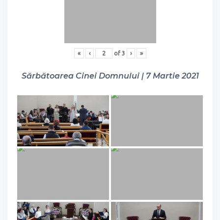
«
‹
of
3
›
»
Sărbătoarea Cinei Domnului | 7 Martie 2021