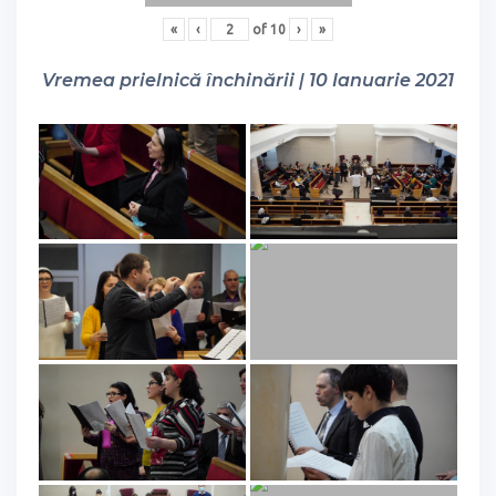
«
‹
of
10
›
»
Vremea prielnică închinării | 10 Ianuarie 2021