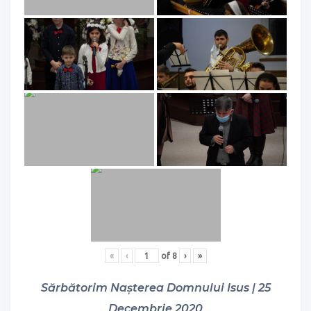
«
‹
of
8
›
»
Sărbătorim Nașterea Domnului Isus | 25
Decembrie 2020