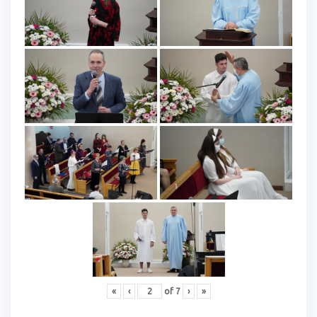
«
‹
of
7
›
»