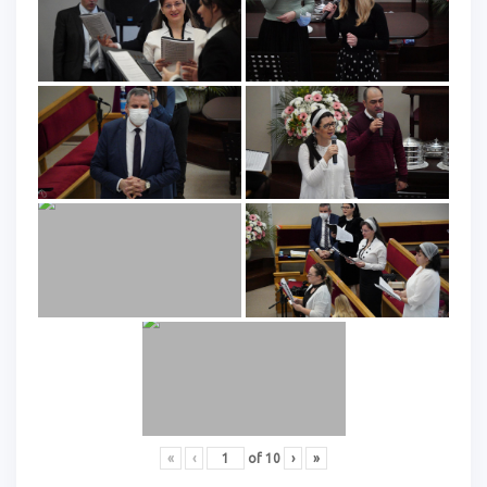
«
‹
of
10
›
»