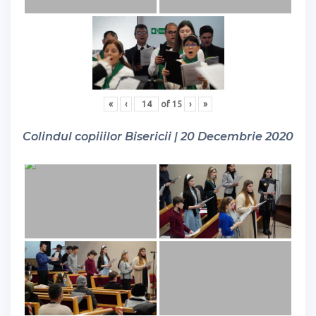
«
‹
of
15
›
»
Colindul copiiilor Bisericii | 20 Decembrie 2020