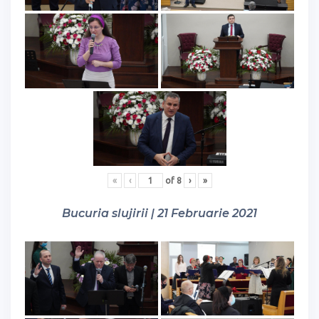
«
‹
of
8
›
»
Bucuria slujirii | 21 Februarie 2021