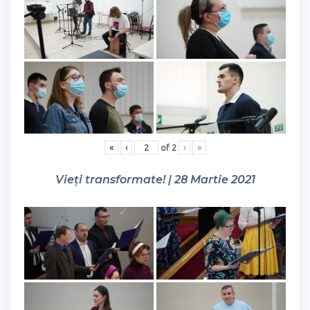
«
‹
of
2
›
»
Vieți transformate! | 28 Martie 2021