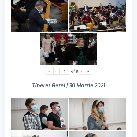
«
‹
of
8
›
»
Tineret Betel | 30 Martie 2021