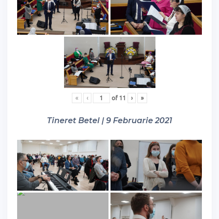
«
‹
of
11
›
»
Tineret Betel | 9 Februarie 2021