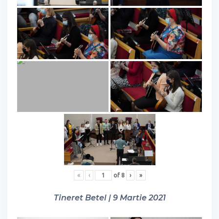
«
‹
of
8
›
»
Tineret Betel | 9 Martie 2021