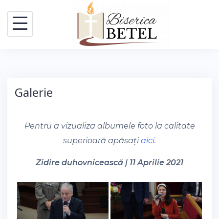
Skip
to
content
Galerie
Pentru a vizualiza albumele foto la calitate
superioară apăsați
aici
.
Zidire duhovnicească | 11 Aprilie 2021