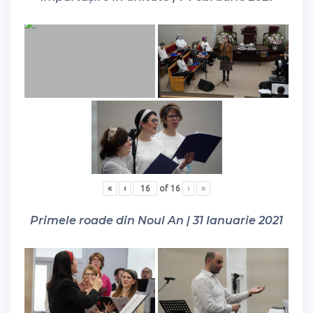
«
‹
of
16
›
»
Primele roade din Noul An | 31 Ianuarie 2021