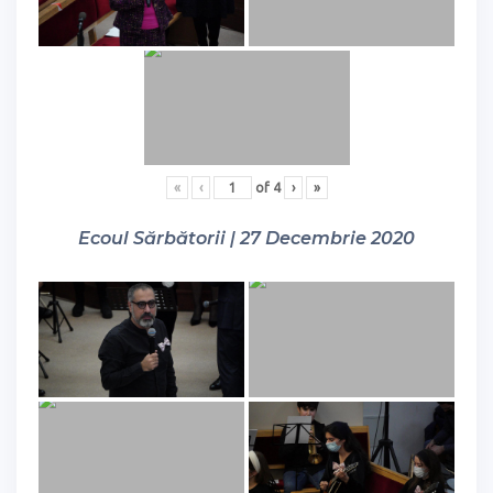
«
‹
of
4
›
»
Ecoul Sărbătorii | 27 Decembrie 2020