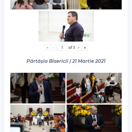
«
‹
of
3
›
»
Părtășia Bisericii | 21 Martie 2021