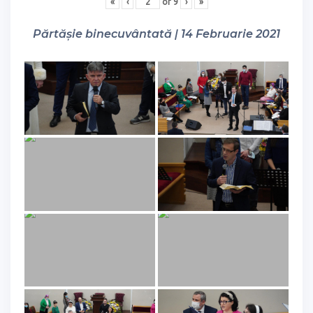
«
‹
of
9
›
»
Părtășie binecuvântată | 14 Februarie 2021