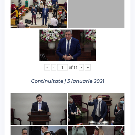
«
‹
of
11
›
»
Continuitate | 3 Ianuarie 2021