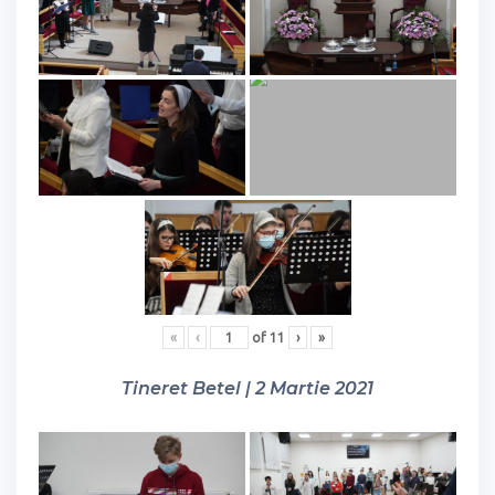
«
‹
of
11
›
»
Tineret Betel | 2 Martie 2021