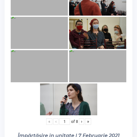
«
‹
of
8
›
»
Împărtășire în unitate | 7 Februarie 2021