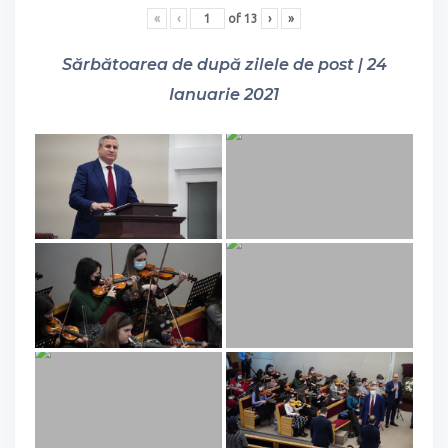
«
‹
of
13
›
»
Sărbătoarea de după zilele de post | 24
Ianuarie 2021