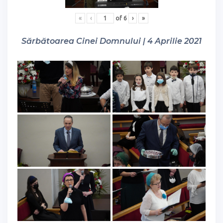
«
‹
of
6
›
»
Sărbătoarea Cinei Domnului | 4 Aprilie 2021