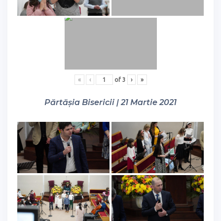
«
‹
of
3
›
»
Părtășia Bisericii | 21 Martie 2021