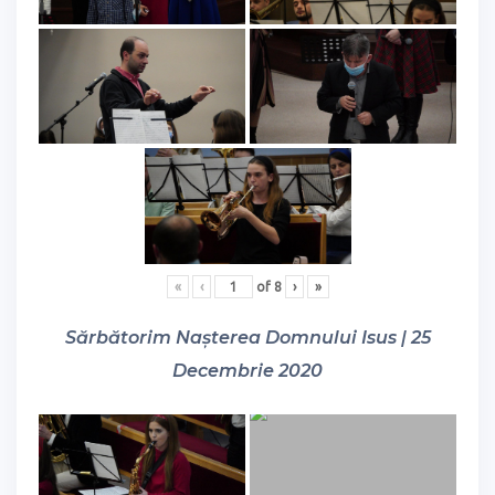
«
‹
of
8
›
»
Sărbătorim Nașterea Domnului Isus | 25
Decembrie 2020