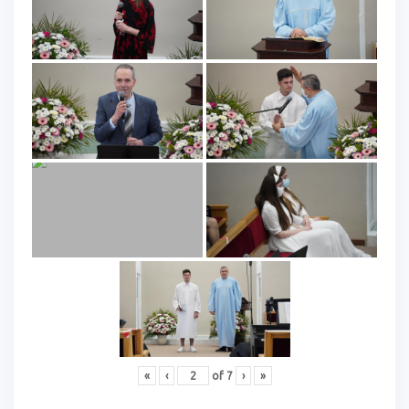
«
‹
of
7
›
»