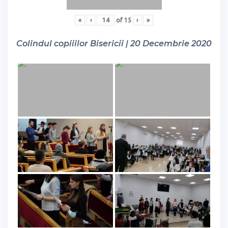
«
‹
of
15
›
»
Colindul copiiilor Bisericii | 20 Decembrie 2020