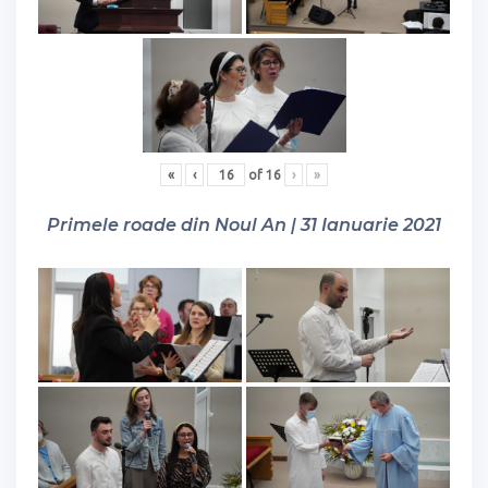
«
‹
of
16
›
»
Primele roade din Noul An | 31 Ianuarie 2021