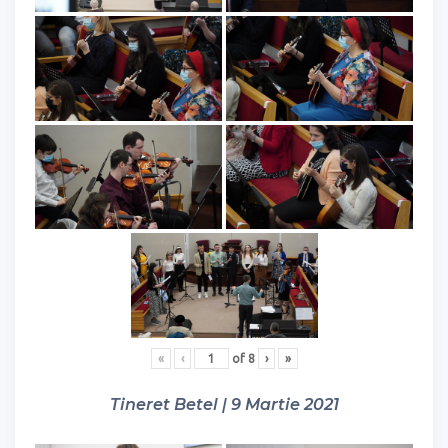
«
‹
of
8
›
»
Tineret Betel | 9 Martie 2021