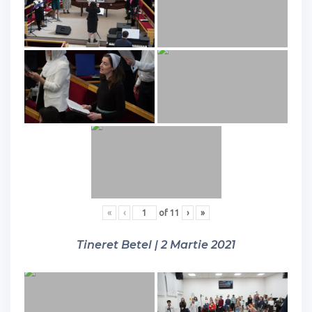
«
‹
of
11
›
»
Tineret Betel | 2 Martie 2021