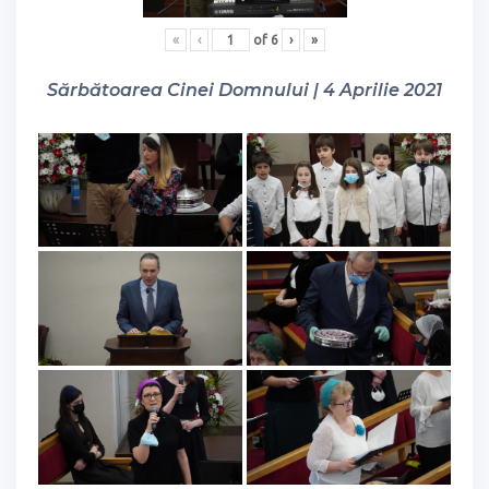
«
‹
of
6
›
»
Sărbătoarea Cinei Domnului | 4 Aprilie 2021