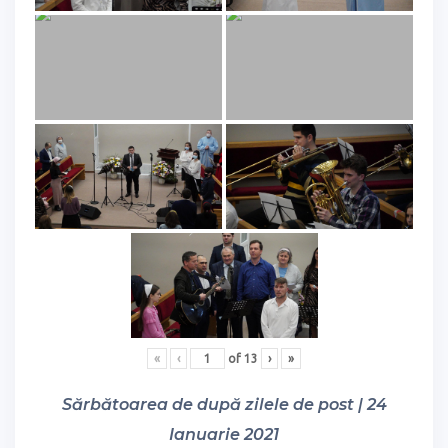
«
‹
of
13
›
»
Sărbătoarea de după zilele de post | 24
Ianuarie 2021