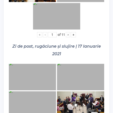
«
‹
of
11
›
»
Zi de post, rugăciune și slujire | 17 Ianuarie
2021