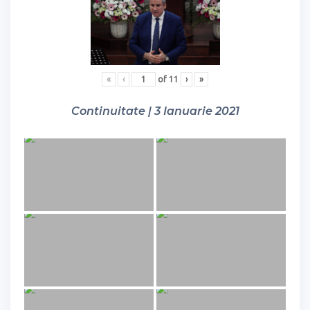
«
‹
of
11
›
»
Continuitate | 3 Ianuarie 2021