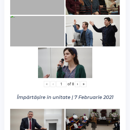
«
‹
of
8
›
»
Împărtășire în unitate | 7 Februarie 2021