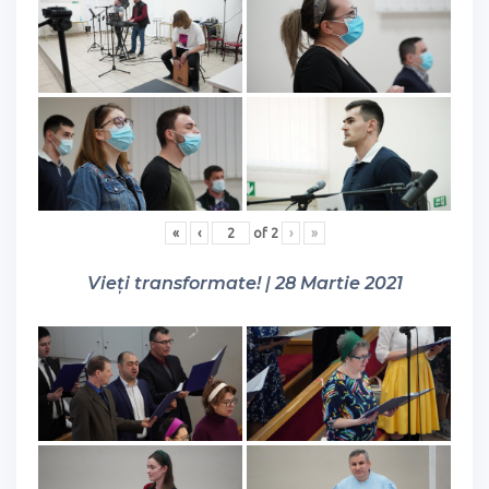
«
‹
of
2
›
»
Vieți transformate! | 28 Martie 2021