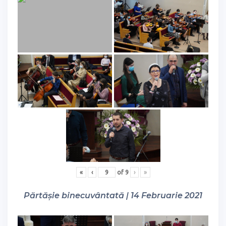
«
‹
of
9
›
»
Părtășie binecuvântată | 14 Februarie 2021