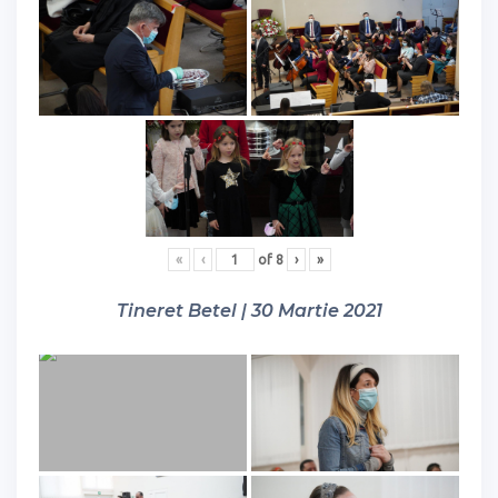
«
‹
of
8
›
»
Tineret Betel | 30 Martie 2021