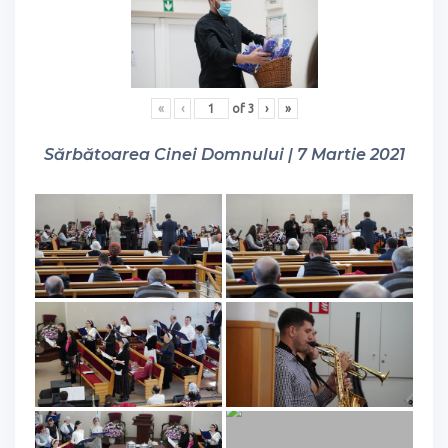
«
‹
of
3
›
»
Sărbătoarea Cinei Domnului | 7 Martie 2021