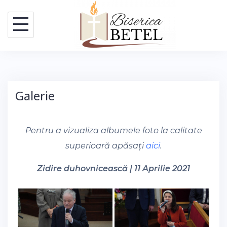
Skip
to
content
Galerie
Pentru a vizualiza albumele foto la calitate
superioară apăsați
aici
.
Zidire duhovnicească | 11 Aprilie 2021