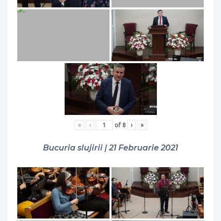
«
‹
of
8
›
»
Bucuria slujirii | 21 Februarie 2021