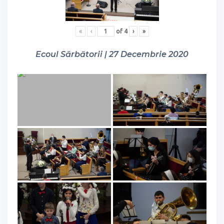
«
‹
of
4
›
»
Ecoul Sărbătorii | 27 Decembrie 2020