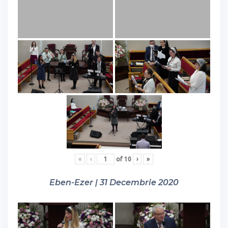
«
‹
of
10
›
»
Eben-Ezer | 31 Decembrie 2020