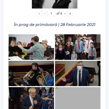
«
‹
of
6
›
»
În prag de primăvară | 28 Februarie 2021