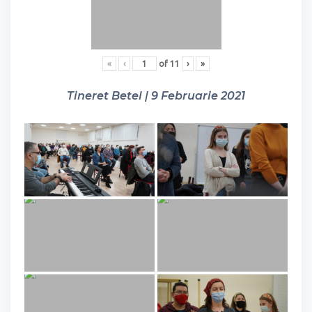
«
‹
of
11
›
»
Tineret Betel | 9 Februarie 2021