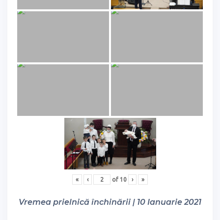
«
‹
of
10
›
»
Vremea prielnică închinării | 10 Ianuarie 2021