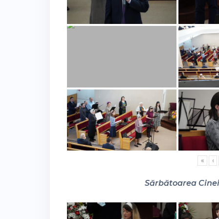
«
‹
Sărbătoarea Cinei 