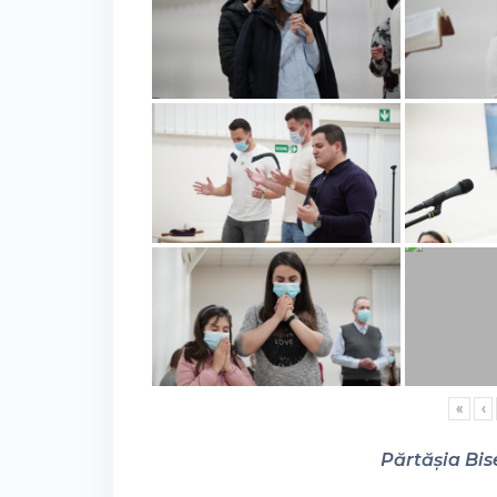
«
‹
Părtășia Bise