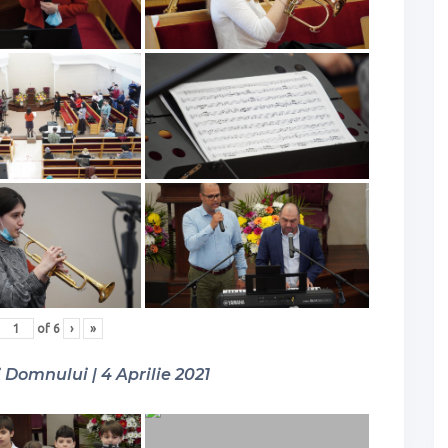
of
6
›
»
Domnului | 4 Aprilie 2021