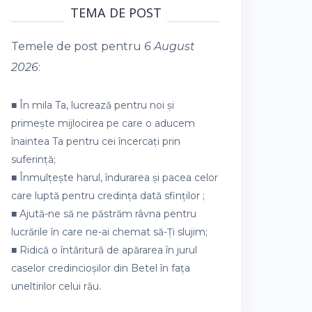
TEMA DE POST
Temele de post pentru
6 August
2026
:
■ În mila Ta, lucrează pentru noi și
primește mijlocirea pe care o aducem
înaintea Ta pentru cei încercați prin
suferință;
■ Înmulțește harul, îndurarea și pacea celor
care luptă pentru credința dată sfinților ;
■ Ajută-ne să ne păstrăm râvna pentru
lucrările în care ne-ai chemat să-Ți slujim;
■ Ridică o întăritură de apărarea în jurul
caselor credincioșilor din Betel în fața
uneltirilor celui rău.