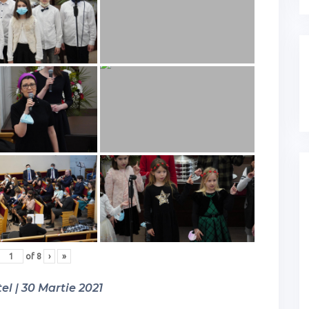
of
8
›
»
el | 30 Martie 2021