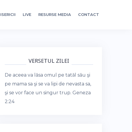
ISERICII
LIVE
RESURSE MEDIA
CONTACT
VERSETUL ZILEI
De aceea va lăsa omul pe tatăl său şi
pe mama sa şi se va lipi de nevasta sa,
şi se vor face un singur trup.
Geneza
2:24