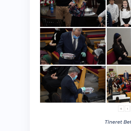
«
‹
Tineret Bet