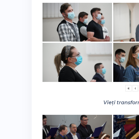
«
‹
Vieți transfor