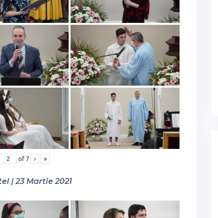
of
7
›
»
el | 23 Martie 2021