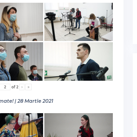
of
2
›
»
mate! | 28 Martie 2021