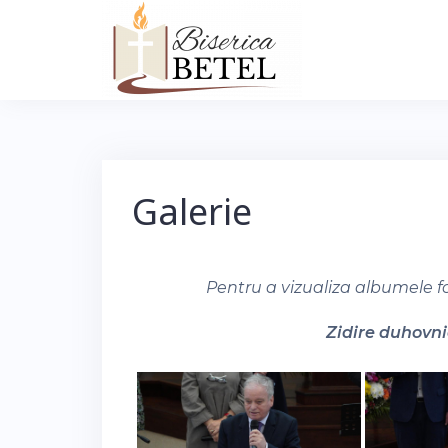
Skip
to
content
Galerie
Pentru a vizualiza albumele f
Zidire duhovnic