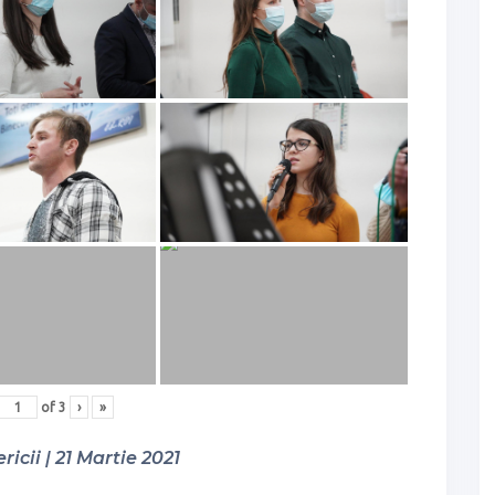
of
3
›
»
ricii | 21 Martie 2021