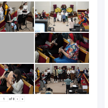
of
8
›
»