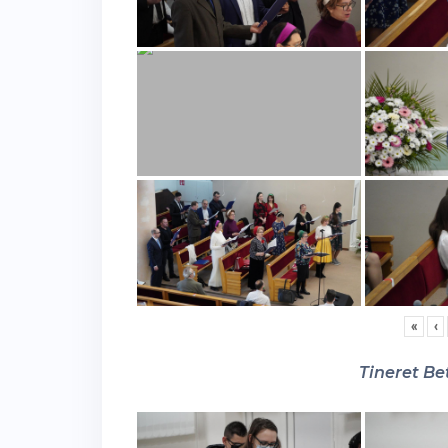
«
‹
Tineret Bet