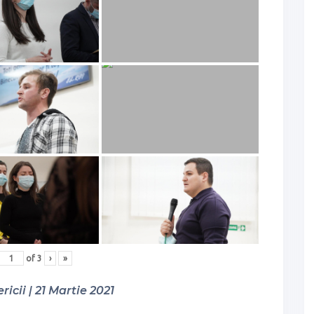
of
3
›
»
ricii | 21 Martie 2021