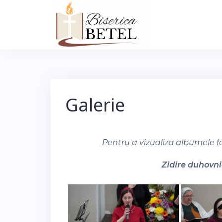
Skip
to
content
Galerie
Pentru a vizualiza albumele f
Zidire duhovnic