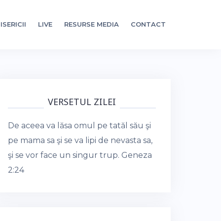
ISERICII
LIVE
RESURSE MEDIA
CONTACT
VERSETUL ZILEI
De aceea va lăsa omul pe tatăl său şi
pe mama sa şi se va lipi de nevasta sa,
şi se vor face un singur trup.
Geneza
2:24