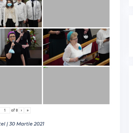
of
8
›
»
el | 30 Martie 2021