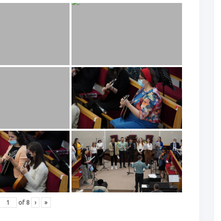
of
8
›
»