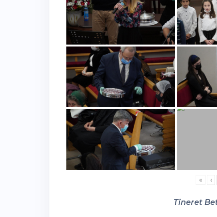
«
‹
Tineret Bet