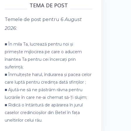
TEMA DE POST
Temele de post pentru
6 August
2026
:
■ În mila Ta, lucrează pentru noi și
primește mijlocirea pe care o aducem
înaintea Ta pentru cei încercați prin
suferință;
■ Înmulțește harul, îndurarea și pacea celor
care luptă pentru credința dată sfinților ;
■ Ajută-ne să ne păstrăm râvna pentru
lucrările în care ne-ai chemat să-Ți slujim;
■ Ridică o întăritură de apărarea în jurul
caselor credincioșilor din Betel în fața
uneltirilor celui rău.