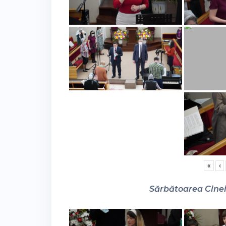
«
‹
Sărbătoarea Cinei 