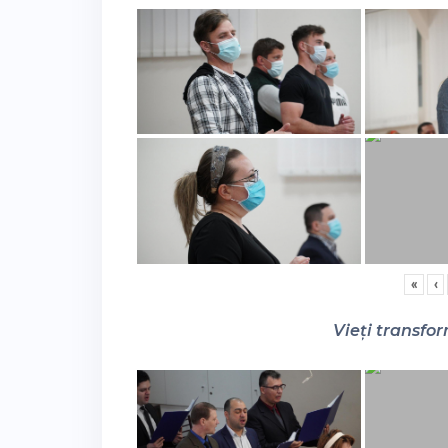
«
‹
Vieți transfor