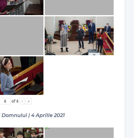
of
6
›
»
Domnului | 4 Aprilie 2021