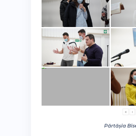
«
‹
Părtășia Bise