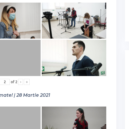
of
2
›
»
mate! | 28 Martie 2021