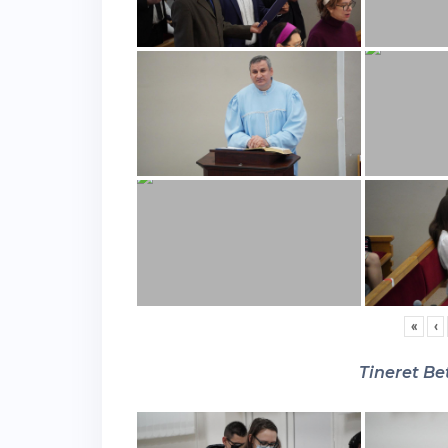
«
‹
Tineret Bet