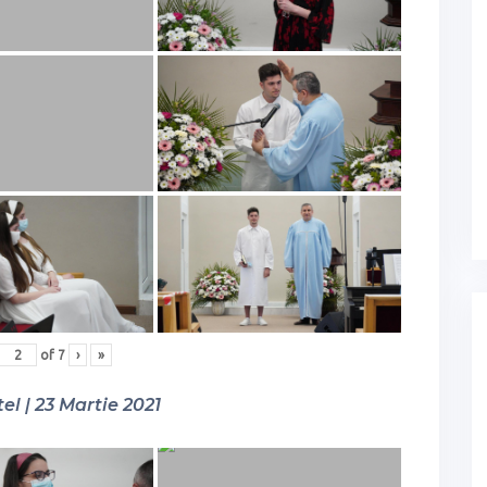
of
7
›
»
el | 23 Martie 2021