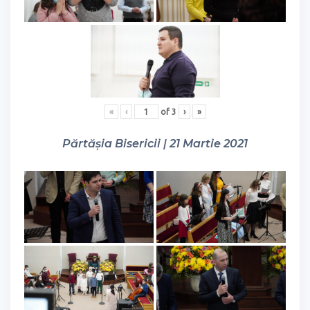
«
‹
of
3
›
»
Părtășia Bisericii | 21 Martie 2021