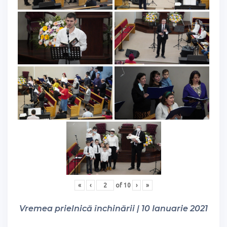
«
‹
of
10
›
»
Vremea prielnică închinării | 10 Ianuarie 2021