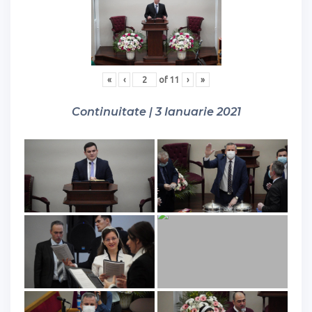
«
‹
of
11
›
»
Continuitate | 3 Ianuarie 2021