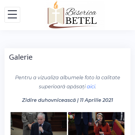
Skip
to
content
Galerie
Pentru a vizualiza albumele foto la calitate
superioară apăsați
aici
.
Zidire duhovnicească | 11 Aprilie 2021