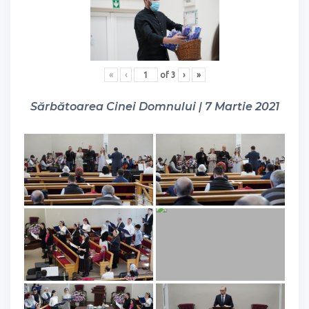
«
‹
of
3
›
»
Sărbătoarea Cinei Domnului | 7 Martie 2021