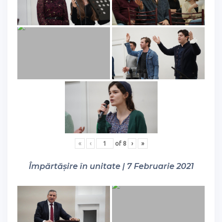
«
‹
of
8
›
»
Împărtășire în unitate | 7 Februarie 2021