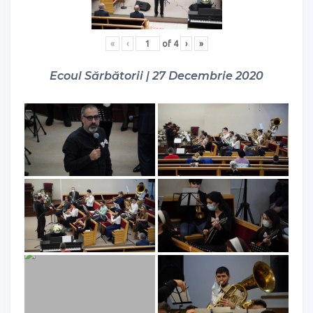
«
‹
of
4
›
»
Ecoul Sărbătorii | 27 Decembrie 2020