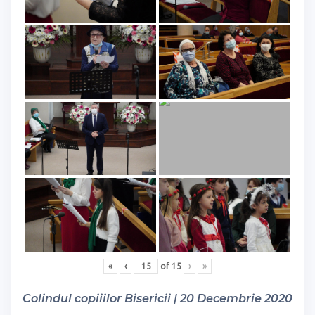
«
‹
of
15
›
»
Colindul copiiilor Bisericii | 20 Decembrie 2020