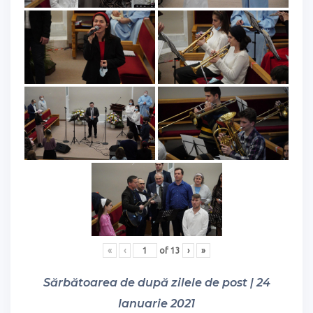
«
‹
of
13
›
»
Sărbătoarea de după zilele de post | 24
Ianuarie 2021