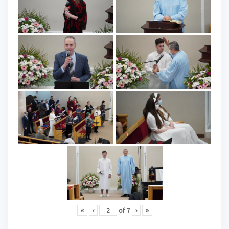
«
‹
of
7
›
»