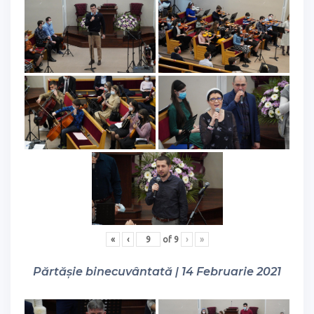
«
‹
of
9
›
»
Părtășie binecuvântată | 14 Februarie 2021