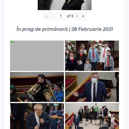
«
‹
of
6
›
»
În prag de primăvară | 28 Februarie 2021