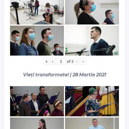
«
‹
of
2
›
»
Vieți transformate! | 28 Martie 2021