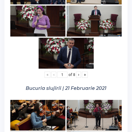
«
‹
of
8
›
»
Bucuria slujirii | 21 Februarie 2021