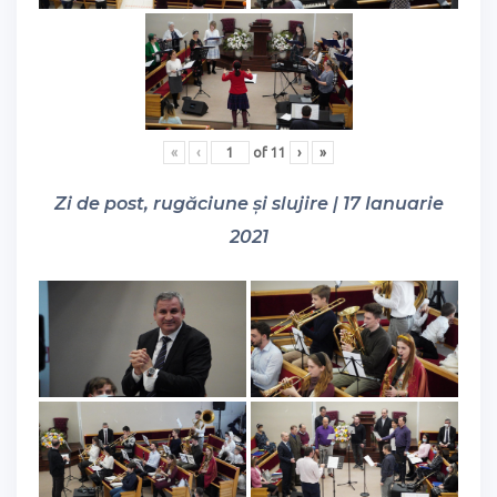
«
‹
of
11
›
»
Zi de post, rugăciune și slujire | 17 Ianuarie
2021