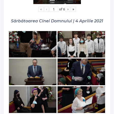
«
‹
of
6
›
»
Sărbătoarea Cinei Domnului | 4 Aprilie 2021