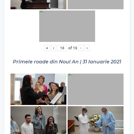
«
‹
of
16
›
»
Primele roade din Noul An | 31 Ianuarie 2021