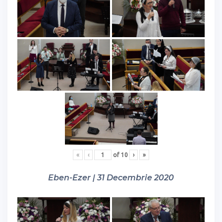
«
‹
of
10
›
»
Eben-Ezer | 31 Decembrie 2020