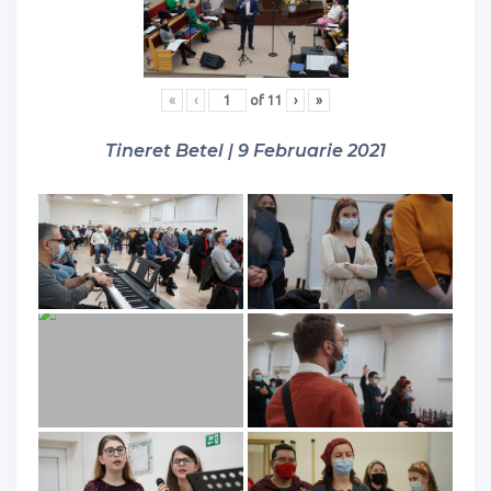
«
‹
of
11
›
»
Tineret Betel | 9 Februarie 2021