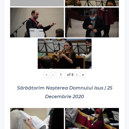
«
‹
of
8
›
»
Sărbătorim Nașterea Domnului Isus | 25
Decembrie 2020