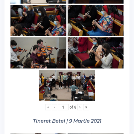
«
‹
of
8
›
»
Tineret Betel | 9 Martie 2021