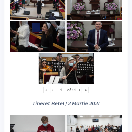
«
‹
of
11
›
»
Tineret Betel | 2 Martie 2021