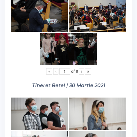
«
‹
of
8
›
»
Tineret Betel | 30 Martie 2021