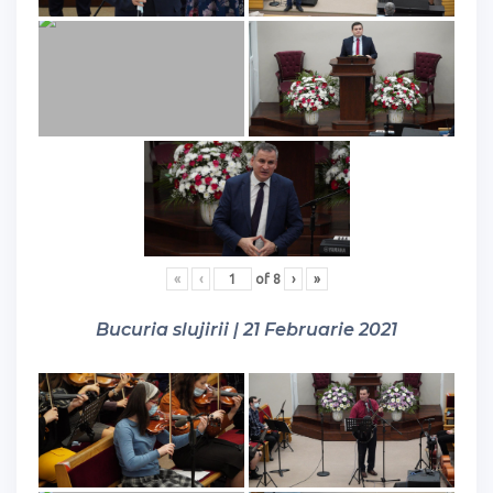
«
‹
of
8
›
»
Bucuria slujirii | 21 Februarie 2021