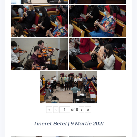
«
‹
of
8
›
»
Tineret Betel | 9 Martie 2021