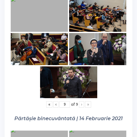
«
‹
of
9
›
»
Părtășie binecuvântată | 14 Februarie 2021