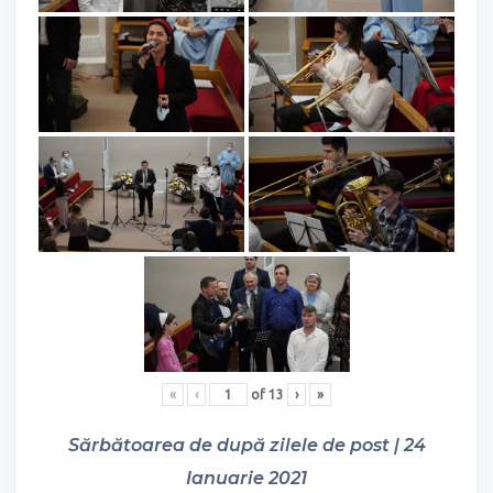
«
‹
of
13
›
»
Sărbătoarea de după zilele de post | 24
Ianuarie 2021