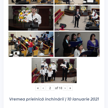
«
‹
of
10
›
»
Vremea prielnică închinării | 10 Ianuarie 2021