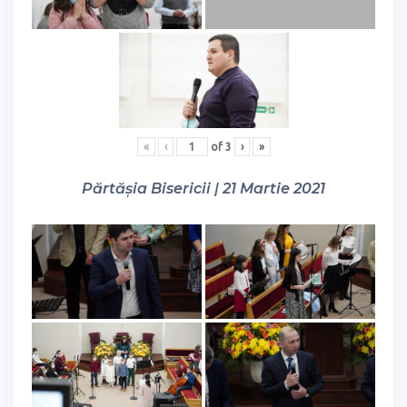
«
‹
of
3
›
»
Părtășia Bisericii | 21 Martie 2021