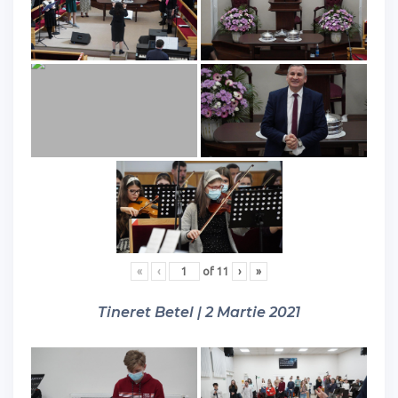
«
‹
of
11
›
»
Tineret Betel | 2 Martie 2021