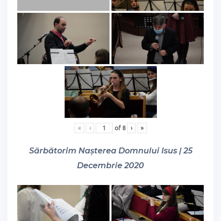
«
‹
of
8
›
»
Sărbătorim Nașterea Domnului Isus | 25
Decembrie 2020