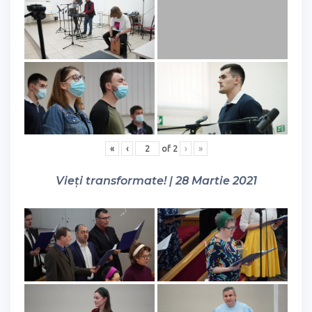
«
‹
of
2
›
»
Vieți transformate! | 28 Martie 2021