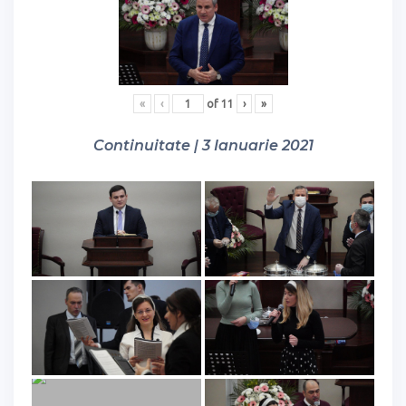
«
‹
of
11
›
»
Continuitate | 3 Ianuarie 2021