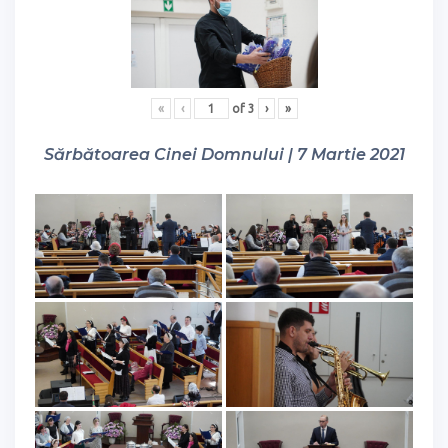
«
‹
of
3
›
»
Sărbătoarea Cinei Domnului | 7 Martie 2021