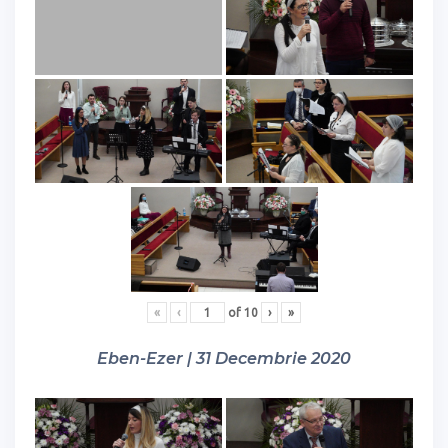
«
‹
of
10
›
»
Eben-Ezer | 31 Decembrie 2020