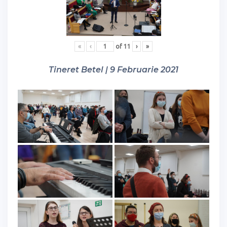
«
‹
of
11
›
»
Tineret Betel | 9 Februarie 2021