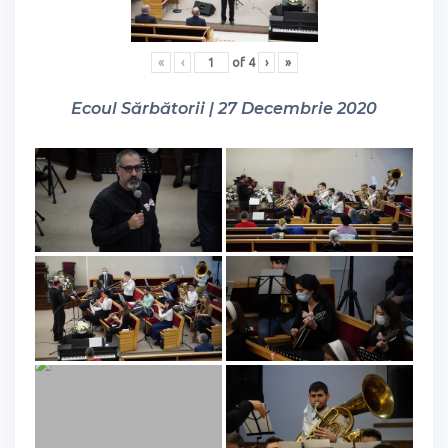
«
‹
of
4
›
»
Ecoul Sărbătorii | 27 Decembrie 2020