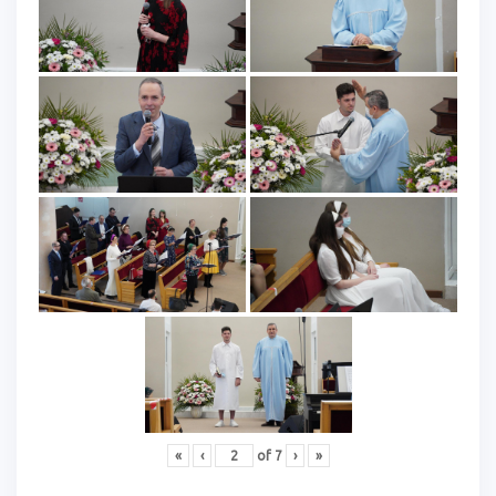
«
‹
of
7
›
»