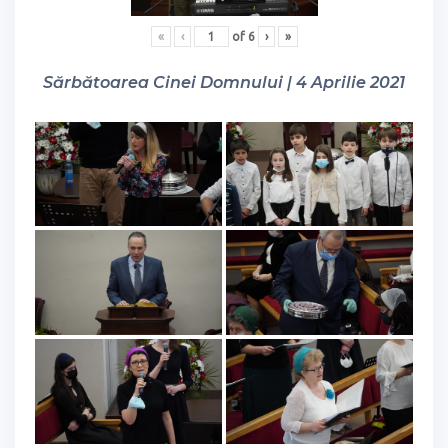
«
‹
of
6
›
»
Sărbătoarea Cinei Domnului | 4 Aprilie 2021