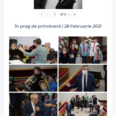
«
‹
of
6
›
»
În prag de primăvară | 28 Februarie 2021