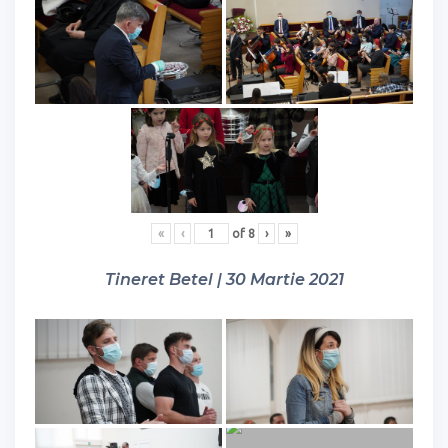
«
‹
of
8
›
»
Tineret Betel | 30 Martie 2021