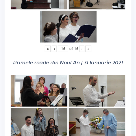
«
‹
of
16
›
»
Primele roade din Noul An | 31 Ianuarie 2021