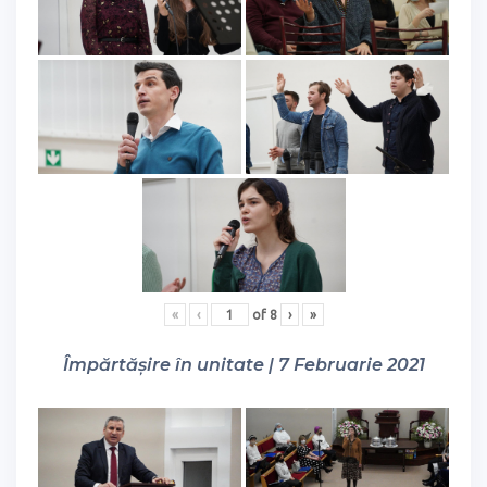
«
‹
of
8
›
»
Împărtășire în unitate | 7 Februarie 2021