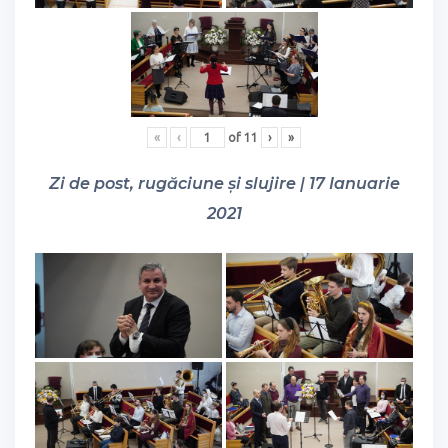
«
‹
of
11
›
»
Zi de post, rugăciune și slujire | 17 Ianuarie
2021