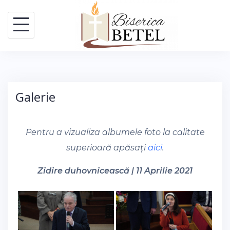
Skip
to
content
Galerie
Pentru a vizualiza albumele foto la calitate
superioară apăsați
aici
.
Zidire duhovnicească | 11 Aprilie 2021