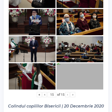
«
‹
of
15
›
»
Colindul copiiilor Bisericii | 20 Decembrie 2020