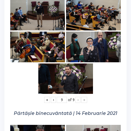
«
‹
of
9
›
»
Părtășie binecuvântată | 14 Februarie 2021