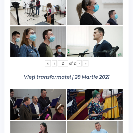
«
‹
of
2
›
»
Vieți transformate! | 28 Martie 2021