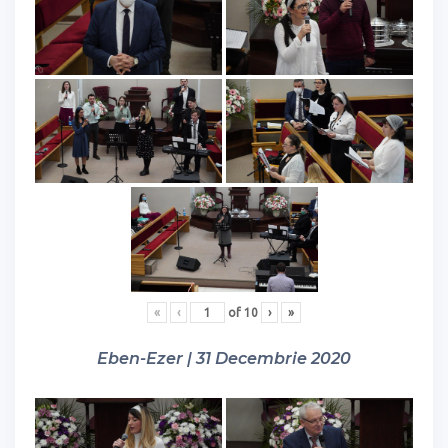
«
‹
of
10
›
»
Eben-Ezer | 31 Decembrie 2020