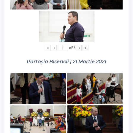
«
‹
of
3
›
»
Părtășia Bisericii | 21 Martie 2021