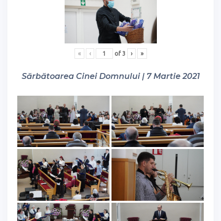
«
‹
of
3
›
»
Sărbătoarea Cinei Domnului | 7 Martie 2021