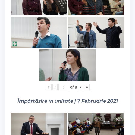
«
‹
of
8
›
»
Împărtășire în unitate | 7 Februarie 2021