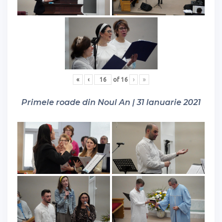
«
‹
of
16
›
»
Primele roade din Noul An | 31 Ianuarie 2021