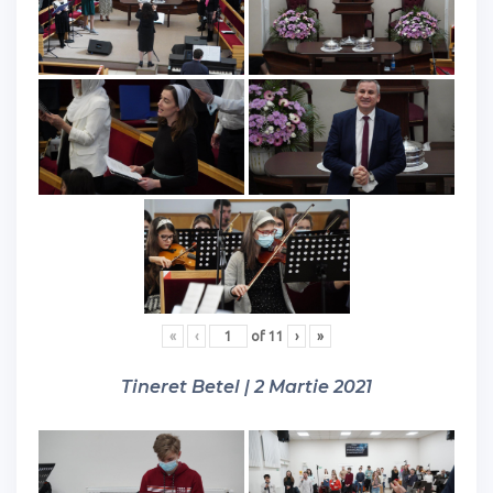
«
‹
of
11
›
»
Tineret Betel | 2 Martie 2021