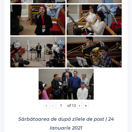
«
‹
of
13
›
»
Sărbătoarea de după zilele de post | 24
Ianuarie 2021