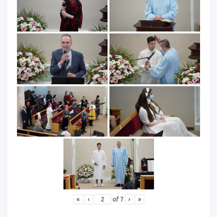
«
‹
of
7
›
»