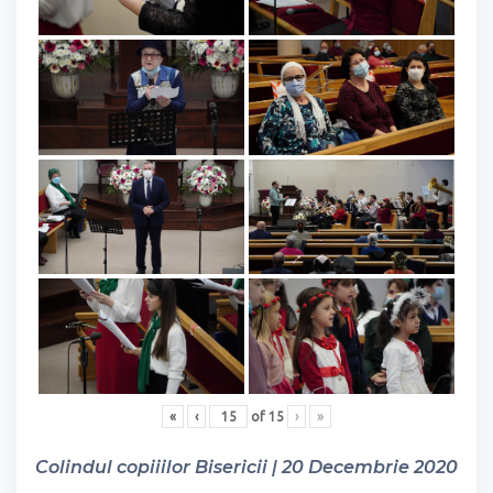
«
‹
of
15
›
»
Colindul copiiilor Bisericii | 20 Decembrie 2020