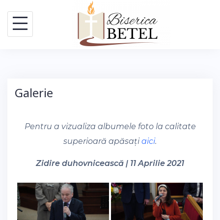
Skip
to
content
Galerie
Pentru a vizualiza albumele foto la calitate
superioară apăsați
aici
.
Zidire duhovnicească | 11 Aprilie 2021