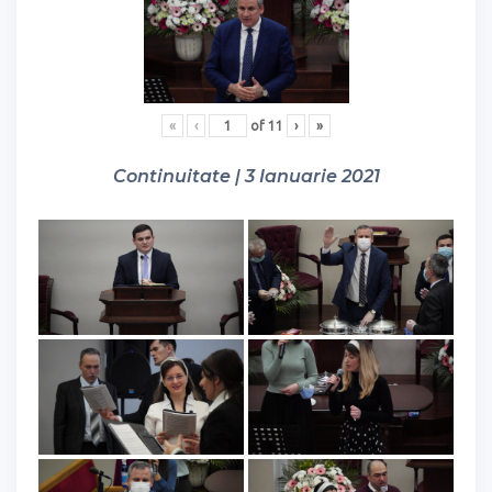
«
‹
of
11
›
»
Continuitate | 3 Ianuarie 2021