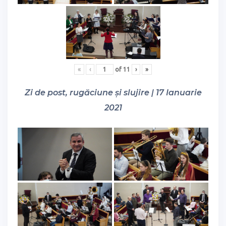
«
‹
of
11
›
»
Zi de post, rugăciune și slujire | 17 Ianuarie
2021