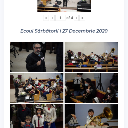
«
‹
of
4
›
»
Ecoul Sărbătorii | 27 Decembrie 2020