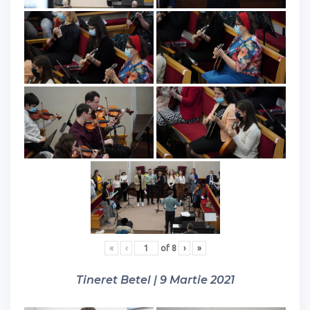
«
‹
of
8
›
»
Tineret Betel | 9 Martie 2021