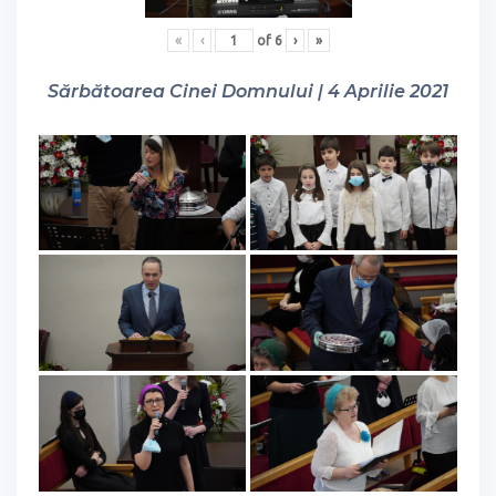
«
‹
of
6
›
»
Sărbătoarea Cinei Domnului | 4 Aprilie 2021