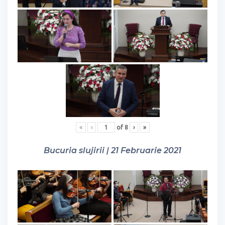
«
‹
of
8
›
»
Bucuria slujirii | 21 Februarie 2021