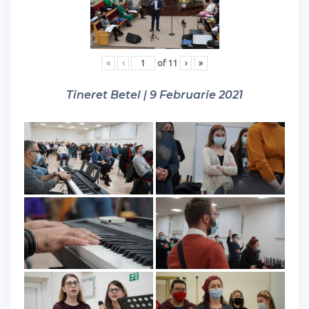
«
‹
of
11
›
»
Tineret Betel | 9 Februarie 2021