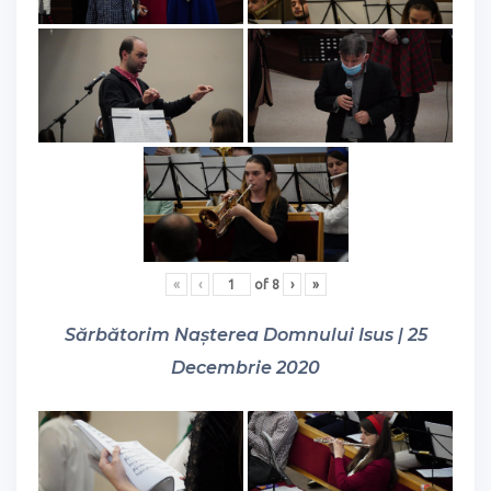
«
‹
of
8
›
»
Sărbătorim Nașterea Domnului Isus | 25
Decembrie 2020