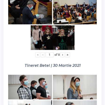
«
‹
of
8
›
»
Tineret Betel | 30 Martie 2021