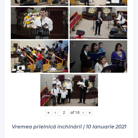
«
‹
of
10
›
»
Vremea prielnică închinării | 10 Ianuarie 2021