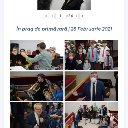
«
‹
of
6
›
»
În prag de primăvară | 28 Februarie 2021