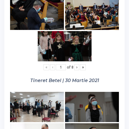
«
‹
of
8
›
»
Tineret Betel | 30 Martie 2021