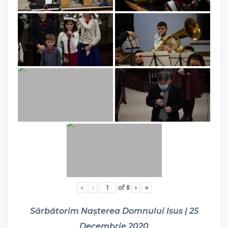
«
‹
of
8
›
»
Sărbătorim Nașterea Domnului Isus | 25
Decembrie 2020