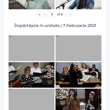
«
‹
of
8
›
»
Împărtășire în unitate | 7 Februarie 2021