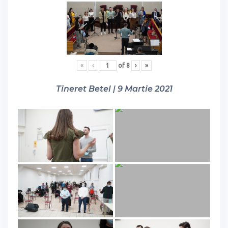
«
‹
of
8
›
»
Tineret Betel | 9 Martie 2021