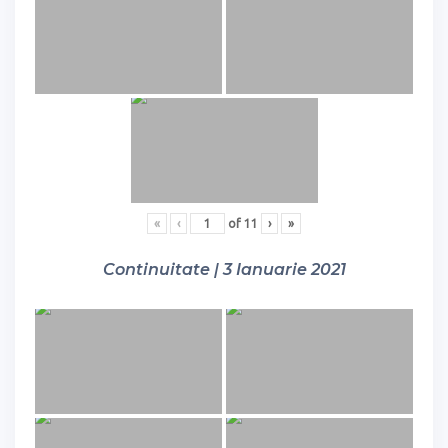
«
‹
of
11
›
»
Continuitate | 3 Ianuarie 2021