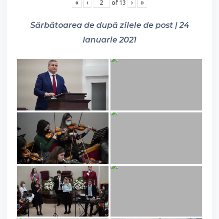
«
‹
of
13
›
»
Sărbătoarea de după zilele de post | 24
Ianuarie 2021