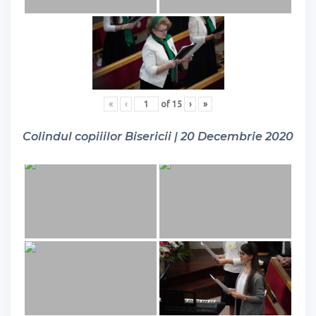
«
‹
of
15
›
»
Colindul copiiilor Bisericii | 20 Decembrie 2020