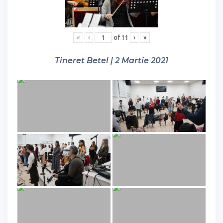
«
‹
of
11
›
»
Tineret Betel | 2 Martie 2021