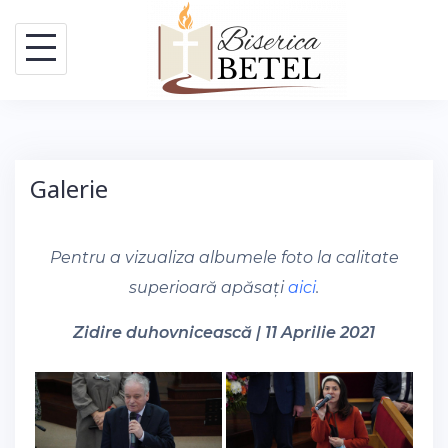
Skip
to
content
Galerie
Pentru a vizualiza albumele foto la calitate
superioară apăsați
aici
.
Zidire duhovnicească | 11 Aprilie 2021