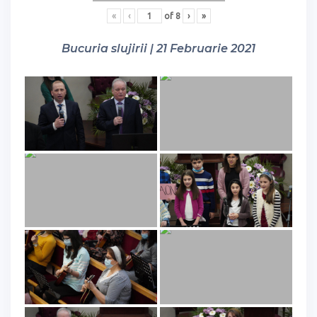
«
‹
of
8
›
»
Bucuria slujirii | 21 Februarie 2021