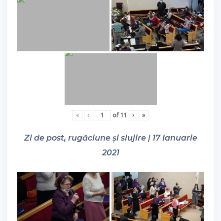
«
‹
of
11
›
»
Zi de post, rugăciune și slujire | 17 Ianuarie
2021