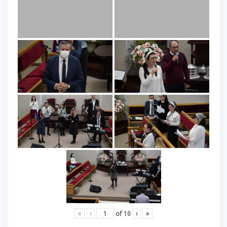
«
‹
of
10
›
»