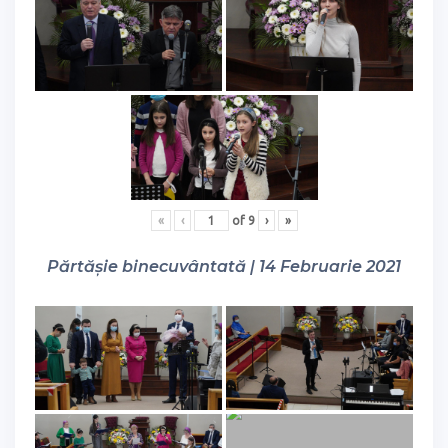
«
‹
of
9
›
»
Părtășie binecuvântată | 14 Februarie 2021