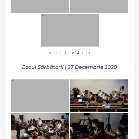
«
‹
of
4
›
»
Ecoul Sărbătorii | 27 Decembrie 2020