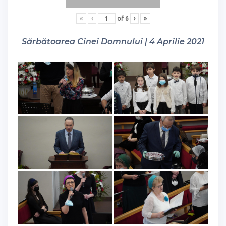
«
‹
of
6
›
»
Sărbătoarea Cinei Domnului | 4 Aprilie 2021