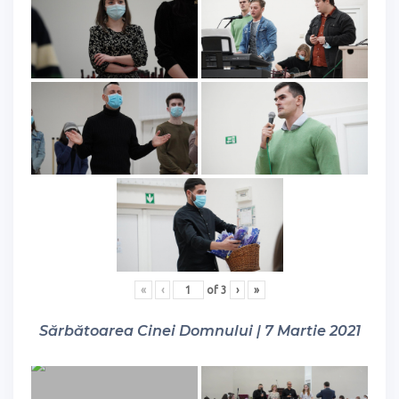
«
‹
of
3
›
»
Sărbătoarea Cinei Domnului | 7 Martie 2021