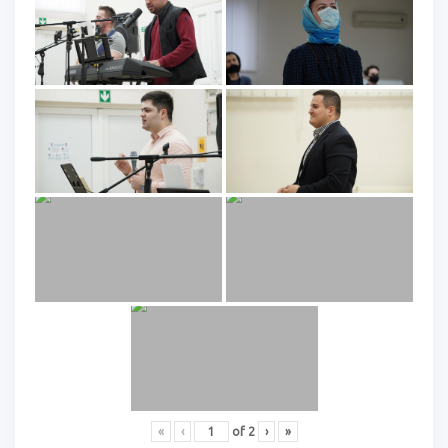
«
‹
of
2
›
»