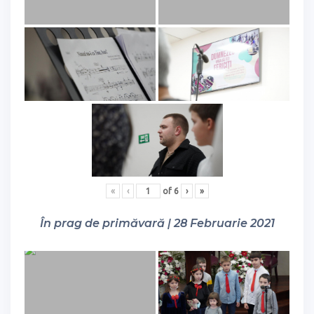
«
‹
of
6
›
»
În prag de primăvară | 28 Februarie 2021