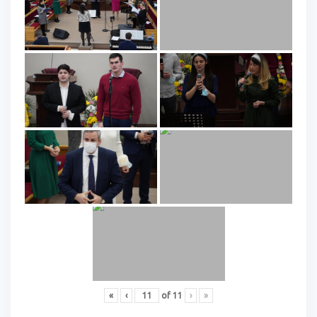
«
‹
of
11
›
»