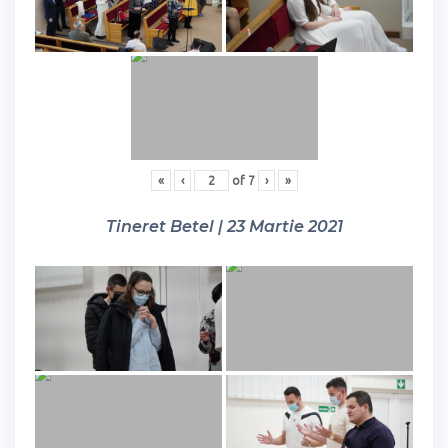
«
‹
of
7
›
»
Tineret Betel | 23 Martie 2021