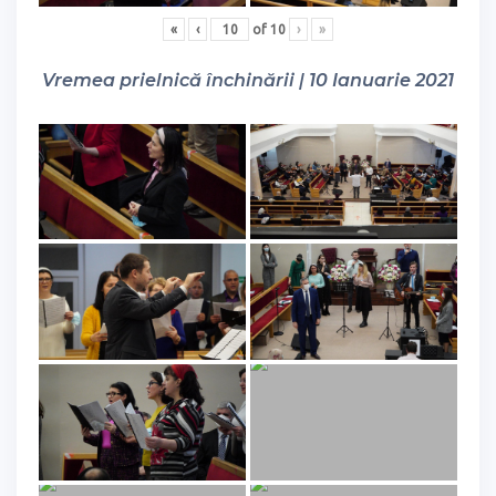
«
‹
of
10
›
»
Vremea prielnică închinării | 10 Ianuarie 2021