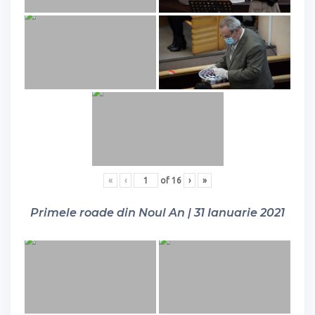
«
‹
of
16
›
»
Primele roade din Noul An | 31 Ianuarie 2021