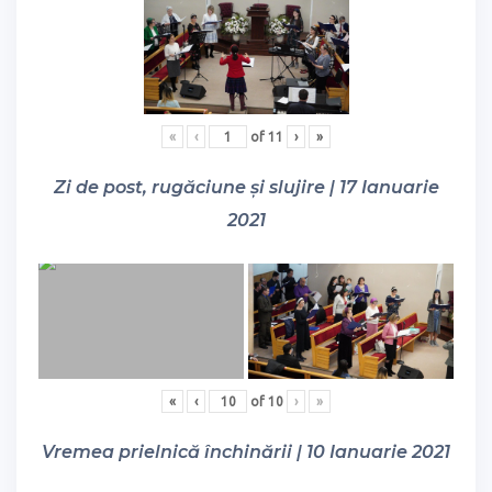
«
‹
of
11
›
»
Zi de post, rugăciune și slujire | 17 Ianuarie
2021
«
‹
of
10
›
»
Vremea prielnică închinării | 10 Ianuarie 2021