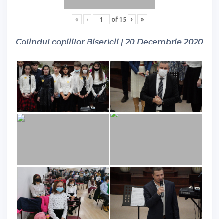
«
‹
of
15
›
»
Colindul copiiilor Bisericii | 20 Decembrie 2020