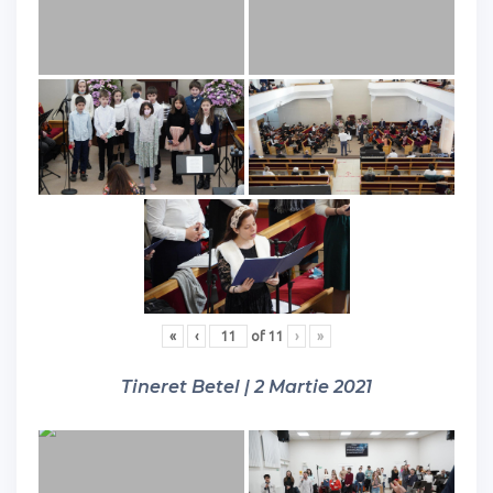
«
‹
of
11
›
»
Tineret Betel | 2 Martie 2021