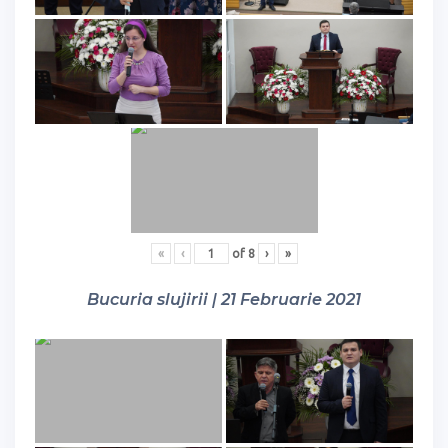
«
‹
of
8
›
»
Bucuria slujirii | 21 Februarie 2021