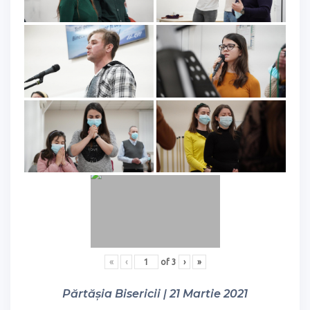
«
‹
of
3
›
»
Părtășia Bisericii | 21 Martie 2021