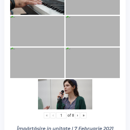
«
‹
of
8
›
»
Împărtășire în unitate | 7 Februarie 2021