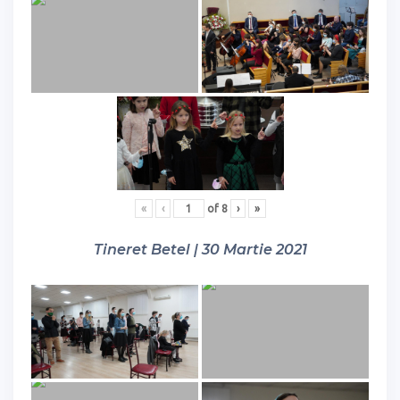
«
‹
of
8
›
»
Tineret Betel | 30 Martie 2021