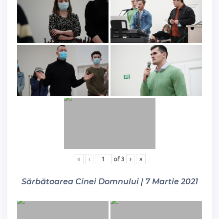
«
‹
of
3
›
»
Sărbătoarea Cinei Domnului | 7 Martie 2021