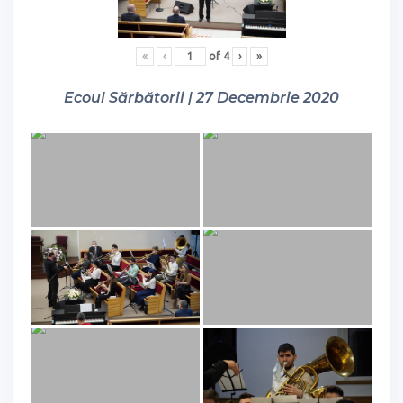
«
‹
of
4
›
»
Ecoul Sărbătorii | 27 Decembrie 2020