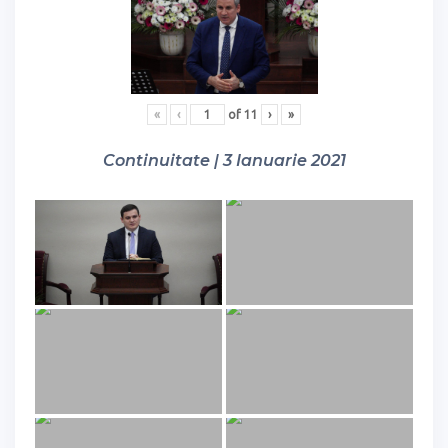
«
‹
of
11
›
»
Continuitate | 3 Ianuarie 2021