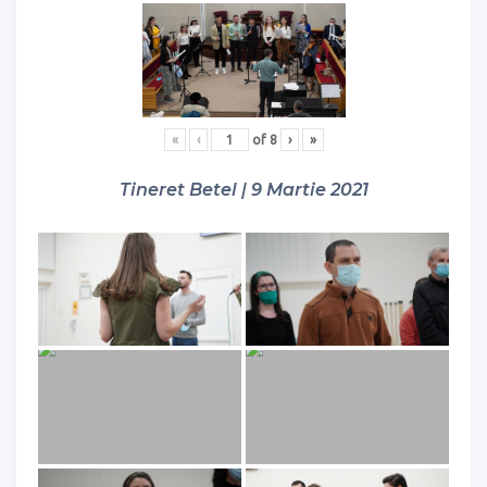
«
‹
of
8
›
»
Tineret Betel | 9 Martie 2021