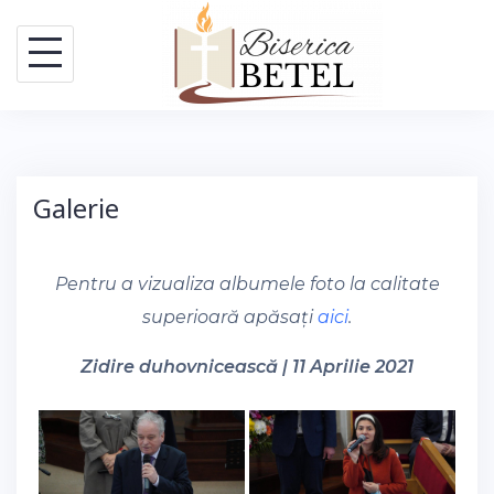
Skip
to
content
Galerie
Pentru a vizualiza albumele foto la calitate
superioară apăsați
aici
.
Zidire duhovnicească | 11 Aprilie 2021