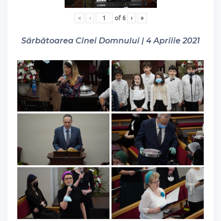
«
‹
of
6
›
»
Sărbătoarea Cinei Domnului | 4 Aprilie 2021