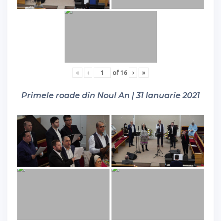
«
‹
of
16
›
»
Primele roade din Noul An | 31 Ianuarie 2021