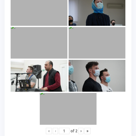
«
‹
of
2
›
»