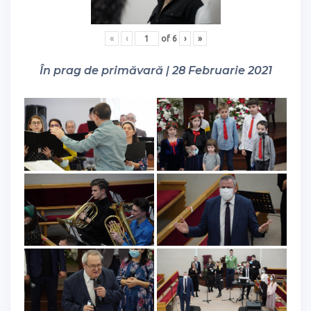
«
‹
of
6
›
»
În prag de primăvară | 28 Februarie 2021