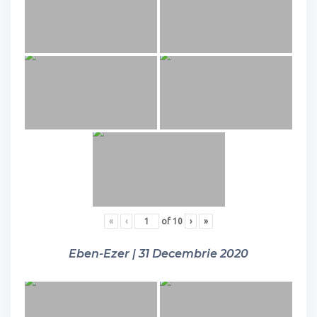
«
‹
of
10
›
»
Eben-Ezer | 31 Decembrie 2020