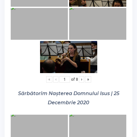
«
‹
of
8
›
»
Sărbătorim Nașterea Domnului Isus | 25
Decembrie 2020