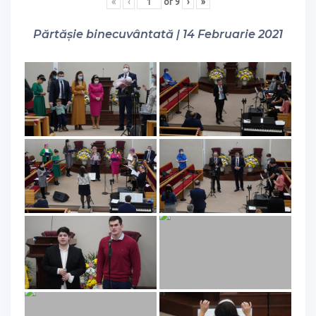
«
‹
of
9
›
»
Părtășie binecuvântată | 14 Februarie 2021