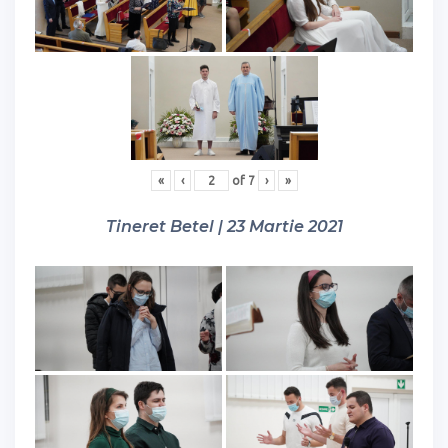
«
‹
of
7
›
»
Tineret Betel | 23 Martie 2021