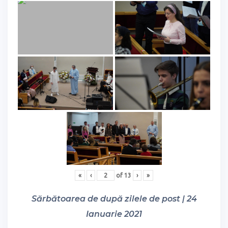
«
‹
of
13
›
»
Sărbătoarea de după zilele de post | 24
Ianuarie 2021