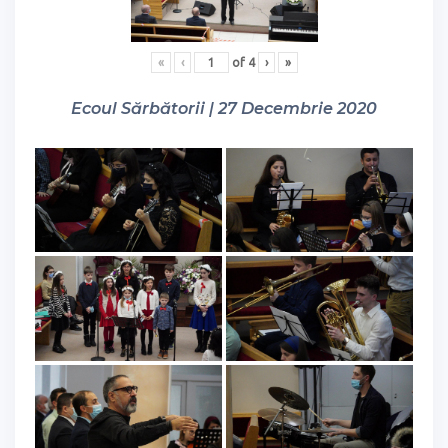
«
‹
of
4
›
»
Ecoul Sărbătorii | 27 Decembrie 2020