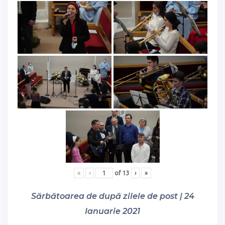
«
‹
of
13
›
»
Sărbătoarea de după zilele de post | 24
Ianuarie 2021