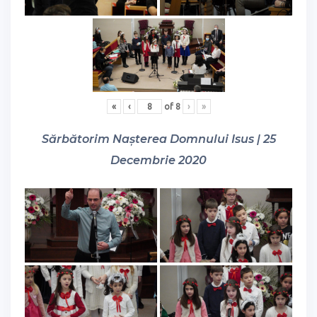
«
‹
of
8
›
»
Sărbătorim Nașterea Domnului Isus | 25
Decembrie 2020