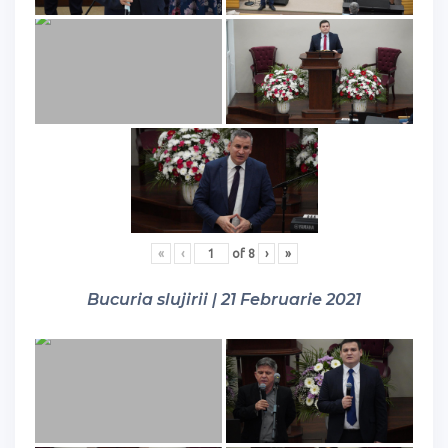
«
‹
of
8
›
»
Bucuria slujirii | 21 Februarie 2021