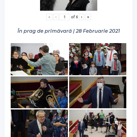
«
‹
of
6
›
»
În prag de primăvară | 28 Februarie 2021