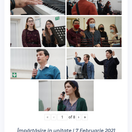
«
‹
of
8
›
»
Împărtășire în unitate | 7 Februarie 2021