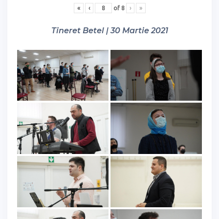
«
‹
of
8
›
»
Tineret Betel | 30 Martie 2021