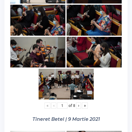
«
‹
of
8
›
»
Tineret Betel | 9 Martie 2021