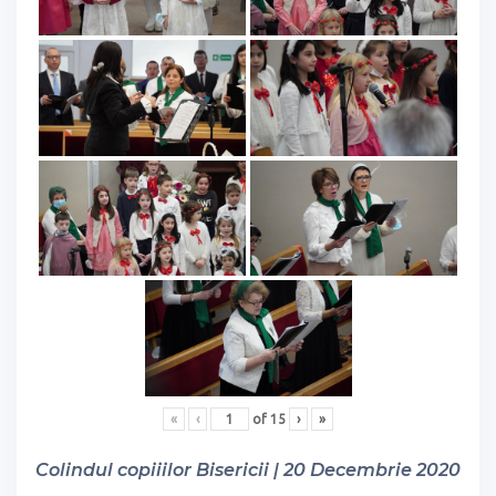
«
‹
of
15
›
»
Colindul copiiilor Bisericii | 20 Decembrie 2020