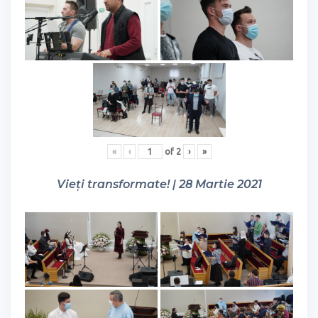
«
‹
of
2
›
»
Vieți transformate! | 28 Martie 2021