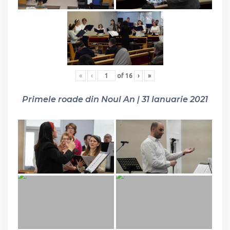
«
‹
of
16
›
»
Primele roade din Noul An | 31 Ianuarie 2021