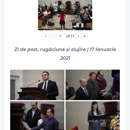
«
‹
of
11
›
»
Zi de post, rugăciune și slujire | 17 Ianuarie
2021