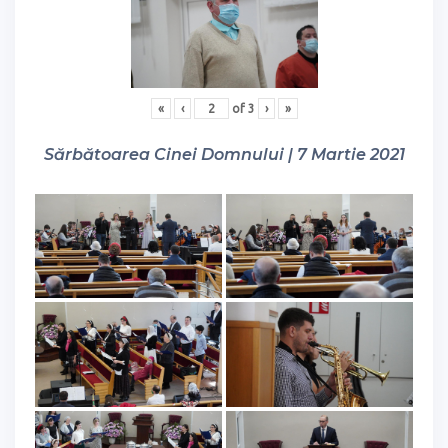
«
‹
of
3
›
»
Sărbătoarea Cinei Domnului | 7 Martie 2021