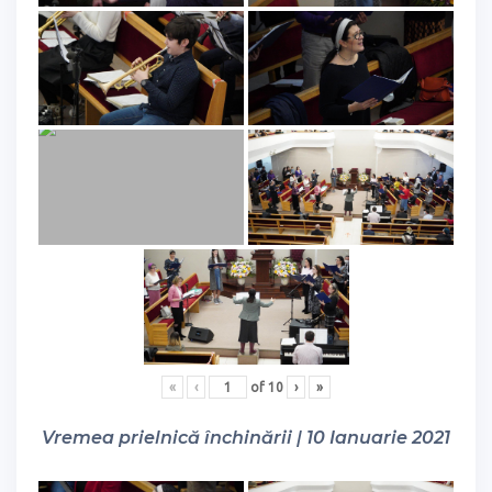
«
‹
of
10
›
»
Vremea prielnică închinării | 10 Ianuarie 2021