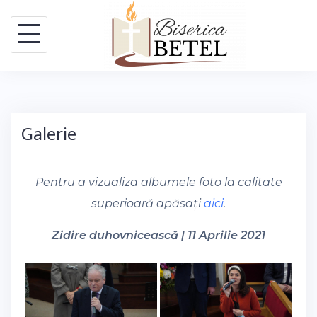
Skip
to
content
Galerie
Pentru a vizualiza albumele foto la calitate
superioară apăsați
aici
.
Zidire duhovnicească | 11 Aprilie 2021