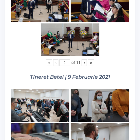
«
‹
of
11
›
»
Tineret Betel | 9 Februarie 2021