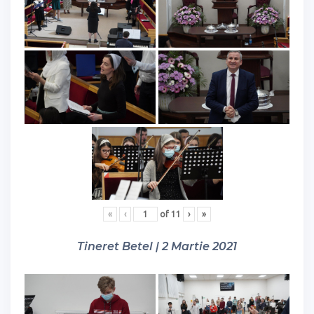
«
‹
of
11
›
»
Tineret Betel | 2 Martie 2021