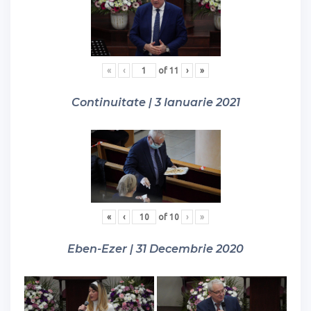
«
‹
of
11
›
»
Continuitate | 3 Ianuarie 2021
«
‹
of
10
›
»
Eben-Ezer | 31 Decembrie 2020