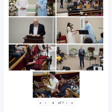
«
‹
of
7
›
»