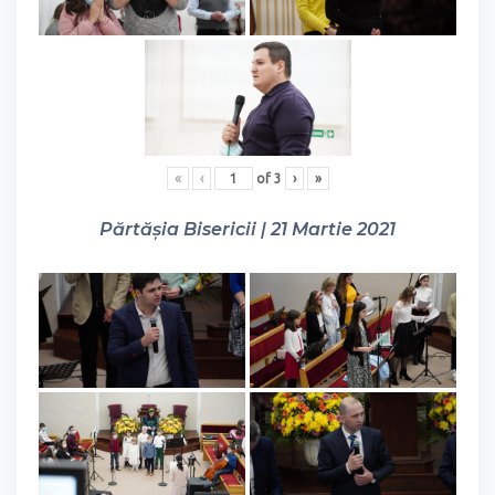
«
‹
of
3
›
»
Părtășia Bisericii | 21 Martie 2021