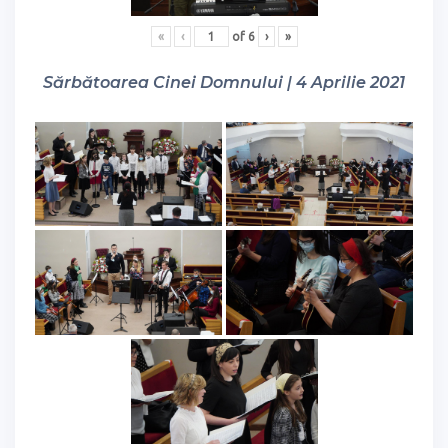
«
‹
of
6
›
»
Sărbătoarea Cinei Domnului | 4 Aprilie 2021