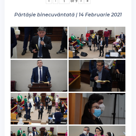
«
‹
of
9
›
»
Părtășie binecuvântată | 14 Februarie 2021