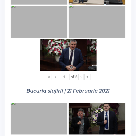
«
‹
of
8
›
»
Bucuria slujirii | 21 Februarie 2021