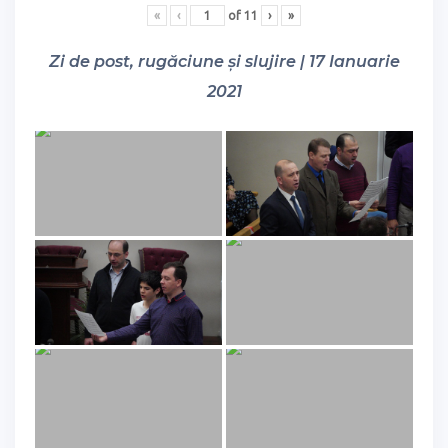
«
‹
of
11
›
»
Zi de post, rugăciune și slujire | 17 Ianuarie
2021