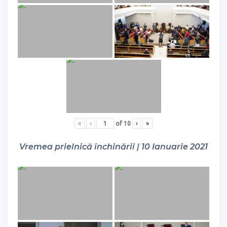
«
‹
of
10
›
»
Vremea prielnică închinării | 10 Ianuarie 2021