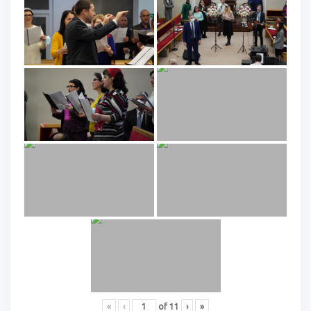
«
‹
of
11
›
»