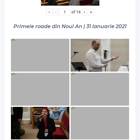
«
‹
of
16
›
»
Primele roade din Noul An | 31 Ianuarie 2021