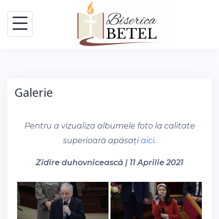
Skip
to
content
Galerie
Pentru a vizualiza albumele foto la calitate
superioară apăsați
aici
.
Zidire duhovnicească | 11 Aprilie 2021