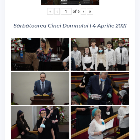
«
‹
of
6
›
»
Sărbătoarea Cinei Domnului | 4 Aprilie 2021