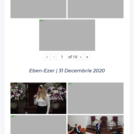
«
‹
of
10
›
»
Eben-Ezer | 31 Decembrie 2020