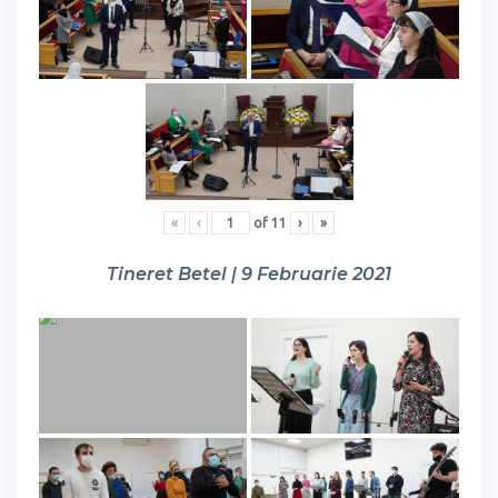
«
‹
of
11
›
»
Tineret Betel | 9 Februarie 2021