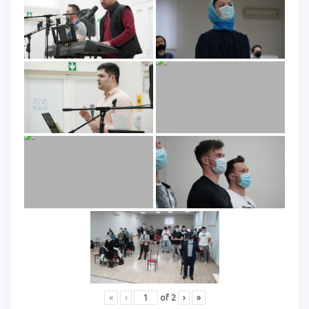
«
‹
of
2
›
»