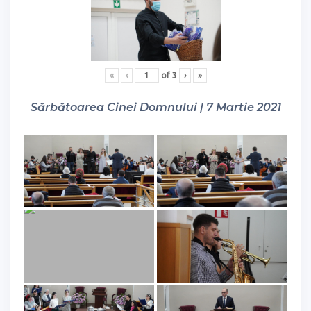
«
‹
of
3
›
»
Sărbătoarea Cinei Domnului | 7 Martie 2021