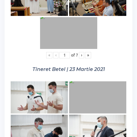
«
‹
of
7
›
»
Tineret Betel | 23 Martie 2021