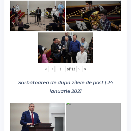
«
‹
of
13
›
»
Sărbătoarea de după zilele de post | 24
Ianuarie 2021