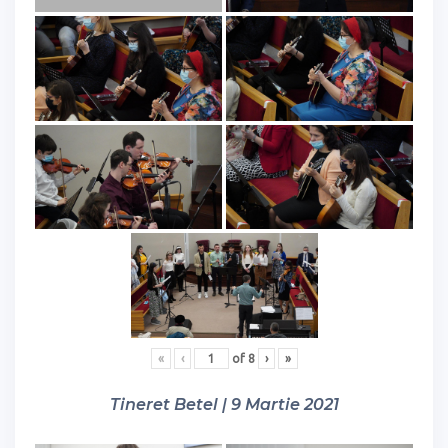
«
‹
of
8
›
»
Tineret Betel | 9 Martie 2021