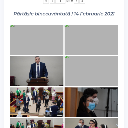
«
‹
of
9
›
»
Părtășie binecuvântată | 14 Februarie 2021