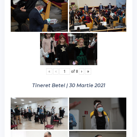
«
‹
of
8
›
»
Tineret Betel | 30 Martie 2021