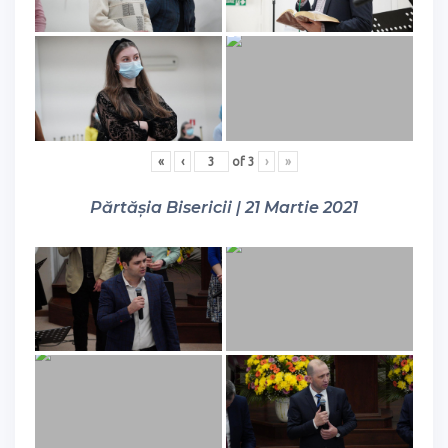
«
‹
of
3
›
»
Părtășia Bisericii | 21 Martie 2021