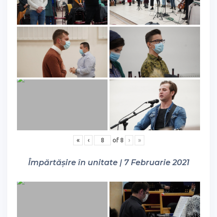
«
‹
of
8
›
»
Împărtășire în unitate | 7 Februarie 2021