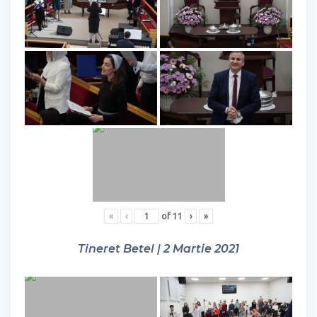
«
‹
of
11
›
»
Tineret Betel | 2 Martie 2021