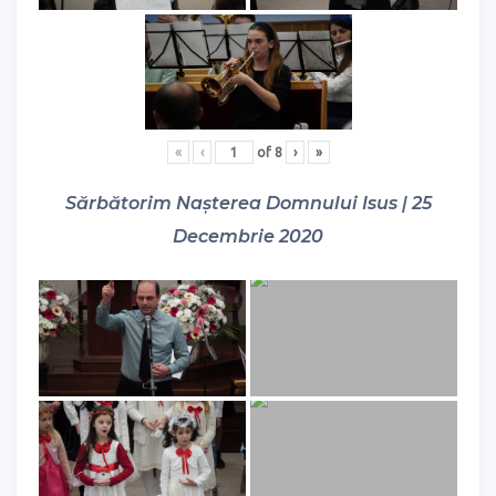
«
‹
of
8
›
»
Sărbătorim Nașterea Domnului Isus | 25
Decembrie 2020