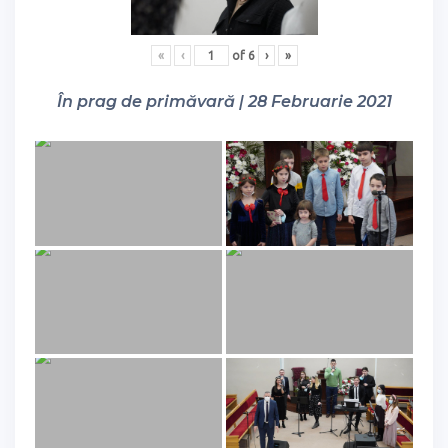
«
‹
of
6
›
»
În prag de primăvară | 28 Februarie 2021