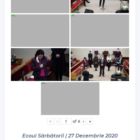
«
‹
of
4
›
»
Ecoul Sărbătorii | 27 Decembrie 2020