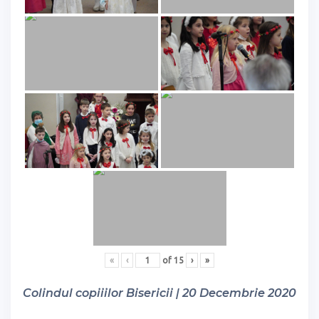
«
‹
of
15
›
»
Colindul copiiilor Bisericii | 20 Decembrie 2020